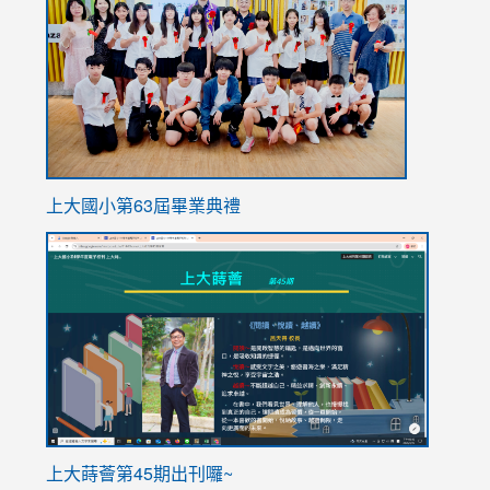
https://
上大國小第63屆畢業典禮
link
link
to
to
https://sites.google.com/stes.tyc.edu.tw/113school
https
ink
上大蒔薈第45期出刊囉~