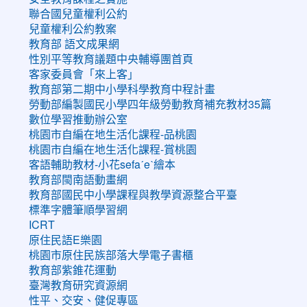
聯合國兒童權利公約
兒童權利公約教案
教育部 語文成果網
性別平等教育議題中央輔導團首頁
客家委員會「來上客」
教育部第二期中小學科學教育中程計畫
勞動部編製國民小學四年級勞動教育補充教材35篇
數位學習推動辦公室
桃園市自編在地生活化課程-品桃園
桃園市自編在地生活化課程-賞桃園
客語輔助教材-小花sefaˊeˋ繪本
教育部閩南語動畫網
教育部國民中小學課程與教學資源整合平臺
標準字體筆順學習網
ICRT
原住民語E樂園
桃園市原住民族部落大學電子書櫃
教育部紫錐花運動
臺灣教育研究資源網
性平、交安、健促專區