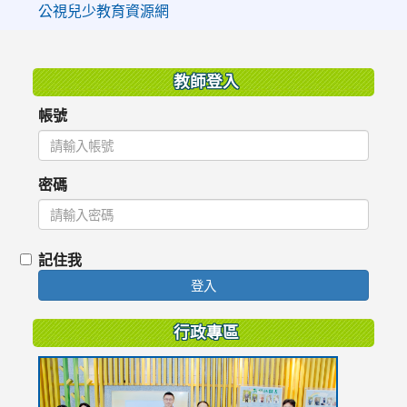
公視兒少教育資源網
:::
教師登入
帳號
密碼
記住我
登入
行政專區
link
to