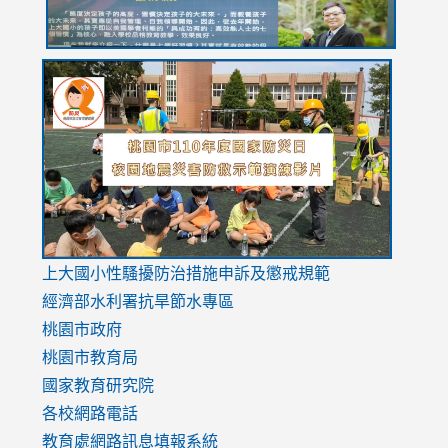
link
link
link
to
to
to
https://drive.google.com/file/d/1AXdrxzgdGrHK7k94y0
https:/
https:/
usp=sharing
v=hC_g
v=hC_g
link
上大國小性騷擾防治措施
申訴及懲戒規範
to
經濟部水利署抗旱節水專區
https://www.youtube.com/watch?
桃園市政府
v=mfpNykQ0g4M
桃園市教育局
國家教育研究院
各校網路電話
教育處網路訊息填報系統