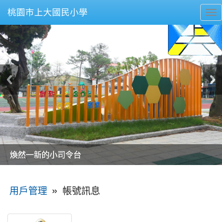
桃園市上大國民小學
To
nav
美麗的操場是我們活力的來源
美麗的操場是我們活力的來源
煥然一新的小司令台
煥然一新的小司令台
富含桃園埤塘田園風光意象的中廊
富含桃園埤塘田園風光意象的中廊
嶄新的中庭廣場
嶄新的中庭廣場
水生池生生不息
水生池生生不息
:::
»
帳號訊息
用戶管理