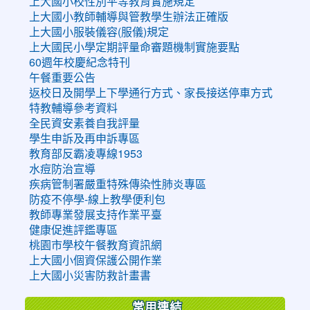
上大國小校性別平等教育實施規定
上大國小教師輔導與管教學生辦法正確版
上大國小服裝儀容(服儀)規定
上大國民小學定期評量命審題機制實施要點
60週年校慶紀念特刊
午餐重要公告
返校日及開學上下學通行方式、家長接送停車方式
特教輔導參考資料
全民資安素養自我評量
學生申訴及再申訴專區
教育部反霸凌專線1953
水痘防治宣導
疾病管制署嚴重特殊傳染性肺炎專區
防疫不停學-線上教學便利包
教師專業發展支持作業平臺
健康促進評鑑專區
桃園市學校午餐教育資訊網
上大國小個資保護公開作業
上大國小災害防救計畫書
常用連結