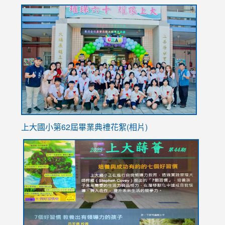
to
link
https://sites.google.com/stes.tyc.edu.tw/113school
to
https://
YfDQpp
usp=sha
上大國小第62屆畢
業典禮花絮(相片)
link
link
link
link
link
to
to
to
to
to
https://drive.google.com/file/d/1I-
https://sites.google.com/stes.tyc.edu.tw/113school
https:
https:
https:
YfDQppRvyMk686kIw6SBbssEIZ6WnT/view?
usp=sh
8M
usp=sharing