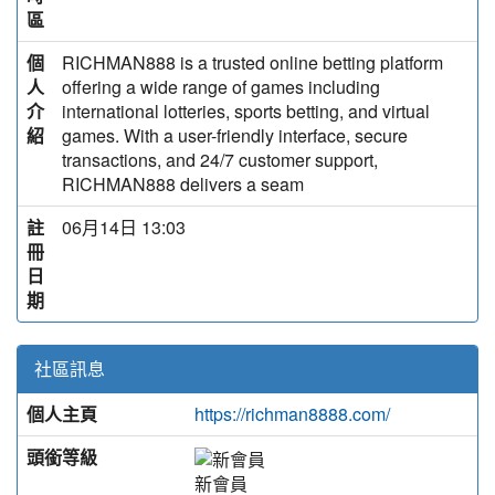
區
個
RICHMAN888 is a trusted online betting platform
人
offering a wide range of games including
介
international lotteries, sports betting, and virtual
紹
games. With a user-friendly interface, secure
transactions, and 24/7 customer support,
RICHMAN888 delivers a seam
註
06月14日 13:03
冊
日
期
社區訊息
個人主頁
https://richman8888.com/
頭銜等級
新會員