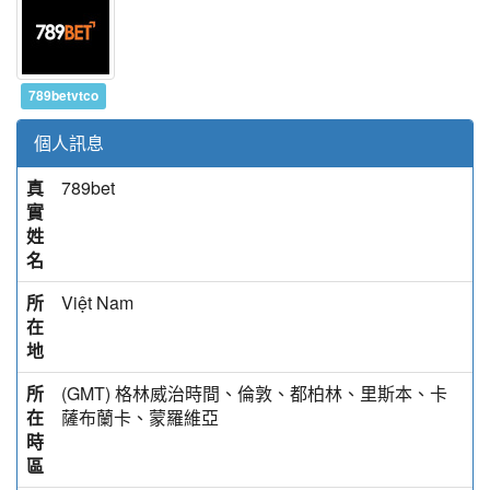
789betvtco
個人訊息
真
789bet
實
姓
名
所
Việt Nam
在
地
所
(GMT) 格林威治時間、倫敦、都柏林、里斯本、卡
在
薩布蘭卡、蒙羅維亞
時
區