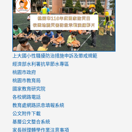
to
to
to
https://drive.google.com/file/d/1AXdrxzgdGrHK7k94y0
https:/
https:/
usp=sharing
v=hC_g
v=hC_g
link
上大國小性騷擾防治措施
申訴及懲戒規範
to
經濟部水利署抗旱節水專區
https://www.youtube.com/watch?
桃園市政府
v=mfpNykQ0g4M
桃園市教育局
國家教育研究院
各校網路電話
教育處網路訊息填報系統
公文附件下載
基層公文整合系統
家長辦理轉學作業注意事項