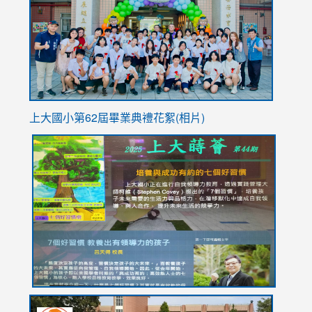
YfDQpp
usp=sha
上大國小第62屆畢
業典禮花絮(相片)
link
link
link
link
link
to
to
to
to
to
https://drive.google.com/file/d/1I-
https://sites.google.com/stes.tyc.edu.tw/113school
https:
https:
https:
YfDQppRvyMk686kIw6SBbssEIZ6WnT/view?
usp=sh
8M
usp=sharing
link
link
link