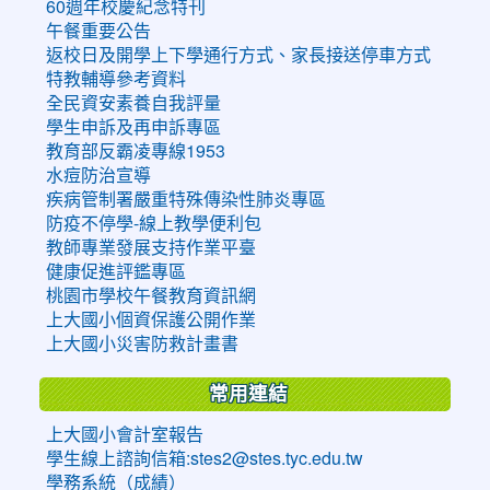
60週年校慶紀念特刊
午餐重要公告
返校日及開學上下學通行方式、家長接送停車方式
特教輔導參考資料
全民資安素養自我評量
學生申訴及再申訴專區
教育部反霸凌專線1953
水痘防治宣導
疾病管制署嚴重特殊傳染性肺炎專區
防疫不停學-線上教學便利包
教師專業發展支持作業平臺
健康促進評鑑專區
桃園市學校午餐教育資訊網
上大國小個資保護公開作業
上大國小災害防救計畫書
常用連結
上大國小會計室報告
學生線上諮詢信箱:stes2@stes.tyc.edu.tw
學務系統（成績）