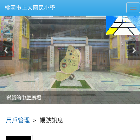
桃園市上大國民小學
To
nav
美麗的操場是我們活力的來源
美麗的操場是我們活力的來源
煥然一新的小司令台
煥然一新的小司令台
富含桃園埤塘田園風光意象的中廊
富含桃園埤塘田園風光意象的中廊
嶄新的中庭廣場
嶄新的中庭廣場
水生池生生不息
水生池生生不息
:::
»
帳號訊息
用戶管理