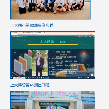
上大國小第63屆畢業典禮
link
link
to
to
https://sites.google.com/stes.tyc.edu.tw/113school
https
ink
上大蒔薈第45期出刊囉~
to
link
https://sites.google.com/stes.tyc.edu.tw/113school
to
https://