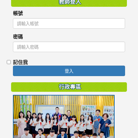
教師登入
帳號
密碼
記住我
登入
行政專區
link
to
https://