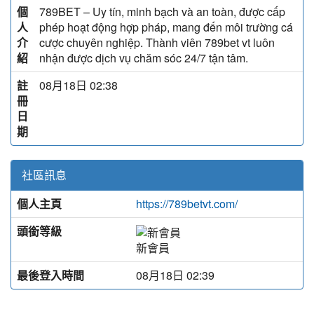
個
789BET – Uy tín, minh bạch và an toàn, được cấp
人
phép hoạt động hợp pháp, mang đến môi trường cá
介
cược chuyên nghiệp. Thành viên 789bet vt luôn
紹
nhận được dịch vụ chăm sóc 24/7 tận tâm.
註
08月18日 02:38
冊
日
期
社區訊息
個人主頁
https://789betvt.com/
頭銜等級
新會員
最後登入時間
08月18日 02:39