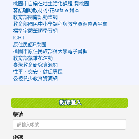
桃園市自編在地生活化課程-賞桃園
客語輔助教材-小花sefaˊeˋ繪本
教育部閩南語動畫網
教育部國民中小學課程與教學資源整合平臺
標準字體筆順學習網
ICRT
原住民語E樂園
桃園市原住民族部落大學電子書櫃
教育部紫錐花運動
臺灣教育研究資源網
性平、交安、健促專區
公視兒少教育資源網
:::
教師登入
帳號
密碼