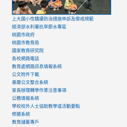
link
上大國小性騷擾防治措施
申訴及懲戒規範
to
經濟部水利署抗旱節水專區
https://www.youtube.com/watch?
桃園市政府
v=mfpNykQ0g4M
桃園市教育局
國家教育研究院
各校網路電話
教育處網路訊息填報系統
公文附件下載
基層公文整合系統
家長辦理轉學作業注意事項
公務填報系統
學校校外人士協助教學或活動要點
修膳系統
教育儲蓄專戶