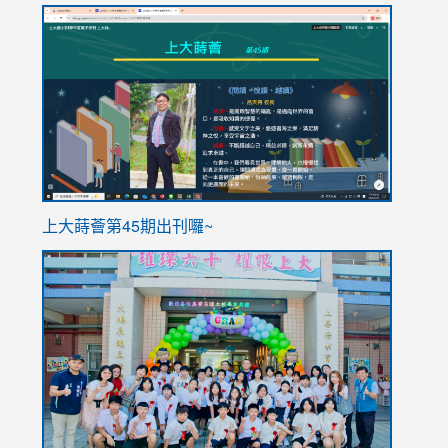
link
link
to
to
https://sites.google.com/stes.tyc.edu.tw/113school
https
ink
上大蒔薈第45期出刊囉~
to
link
https://sites.google.com/stes.tyc.edu.tw/113school
to
https://
YfDQpp
usp=sha