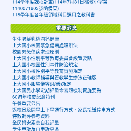
114學年度課程計畫(114年7月31日桃教小字第
1140071603號函備查)
115學年度各年級領域科目選用之教科書
重要消息
生生喝鮮乳桃園鈣健康
上大國小校園緊急傷病處理辦法
校園緊急傷病處理原則
上大國小性別平等教育委員會設置要點
上大國小校園性別事件防治規定
上大國小校性別平等教育實施規定
上大國小教師輔導與管教學生辦法正確版
上大國小服裝儀容(服儀)規定
上大國民小學定期評量命審題機制實施要點
60週年校慶紀念特刊
午餐重要公告
返校日及開學上下學通行方式、家長接送停車方式
特教輔導參考資料
全民資安素養自我評量
學生申訴及再申訴專區