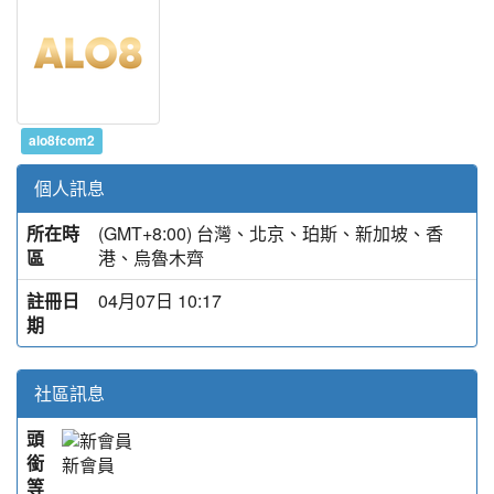
alo8fcom2
個人訊息
所在時
(GMT+8:00) 台灣、北京、珀斯、新加坡、香
區
港、烏魯木齊
註冊日
04月07日 10:17
期
社區訊息
頭
銜
新會員
等