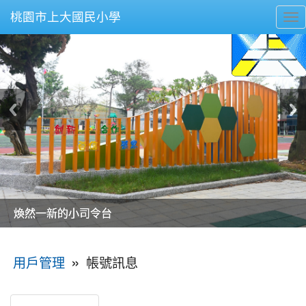
桃園市上大國民小學
To
nav
美麗的操場是我們活力的來源
美麗的操場是我們活力的來源
煥然一新的小司令台
煥然一新的小司令台
富含桃園埤塘田園風光意象的中廊
富含桃園埤塘田園風光意象的中廊
嶄新的中庭廣場
嶄新的中庭廣場
水生池生生不息
水生池生生不息
:::
»
帳號訊息
用戶管理