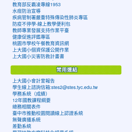
教育部反霸凌專線1953
水痘防治宣導
疾病管制署嚴重特殊傳染性肺炎專區
防疫不停學-線上教學便利包
教師專業發展支持作業平臺
健康促進評鑑專區
桃園市學校午餐教育資訊網
上大國小個資保護公開作業
上大國小災害防救計畫書
常用連結
上大國小會計室報告
學生線上諮詢信箱:stes2@stes.tyc.edu.tw
學務系統（成績）
12年國教課程綱要
總務相關表件
臺中市推動校園閱讀線上認證系統
無聲廣播系統
差勤系統