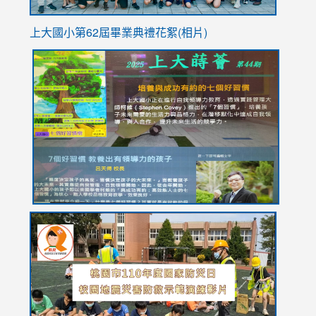
上大國小第62屆畢
業典禮花絮(相片)
link
link
link
link
link
to
to
to
to
to
https://drive.google.com/file/d/1I-
https://sites.google.com/stes.tyc.edu.tw/113school
https:
https:
https:
YfDQppRvyMk686kIw6SBbssEIZ6WnT/view?
usp=sh
8M
usp=sharing
link
link
link
to
to
to
https://drive.google.com/file/d/1AXdrxzgdGrHK7k94y0
https:/
https:/
usp=sharing
v=hC_g
v=hC_g