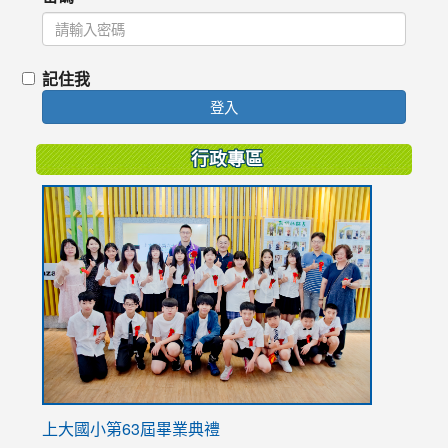
記住我
登入
行政專區
link
to
https://
上大國小第63屆畢業典禮