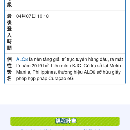
級
最
04月07日 10:18
後
登
入
時
間
個
là nền tảng giải trí trực tuyến hàng đầu, ra mắt
ALO8
性
từ năm 2019 bởi Liên minh KJC. Có trụ sở tại Metro
簽
Manila, Philippines, thương hiệu ALO8 sở hữu giấy
名
phép hợp pháp Curaçao eG
:::
課程計畫