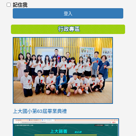
記住我
登入
行政專區
link
to
https://
上大國小第63屆畢業典禮
link
link
to
to