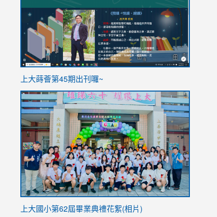
https://sites.google.com/stes.tyc.edu.tw/113school
https
ink
上大蒔薈第45期出刊囉~
to
link
https://sites.google.com/stes.tyc.edu.tw/113school
to
https://
YfDQpp
usp=sha
上大國小第62屆畢
業典禮花絮(相片)