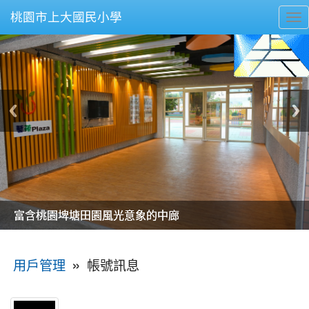
桃園市上大國民小學
To
nav
美麗的操場是我們活力的來源
美麗的操場是我們活力的來源
煥然一新的小司令台
煥然一新的小司令台
富含桃園埤塘田園風光意象的中廊
富含桃園埤塘田園風光意象的中廊
嶄新的中庭廣場
嶄新的中庭廣場
水生池生生不息
水生池生生不息
:::
»
帳號訊息
用戶管理