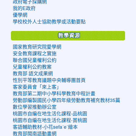
政府電子採購網
我的E政府
優學網
學校校外人士協助教學或活動要點
教學資源
國家教育研究院愛學網
安全教育課程之實施
聯合國兒童權利公約
兒童權利公約教案
教育部 語文成果網
性別平等教育議題中央輔導團首頁
客家委員會「來上客」
教育部第二期中小學科學教育中程計畫
勞動部編製國民小學四年級勞動教育補充教材35篇
數位學習推動辦公室
桃園市自編在地生活化課程-品桃園
桃園市自編在地生活化課程-賞桃園
客語輔助教材-小花sefaˊeˋ繪本
教育部閩南語動畫網