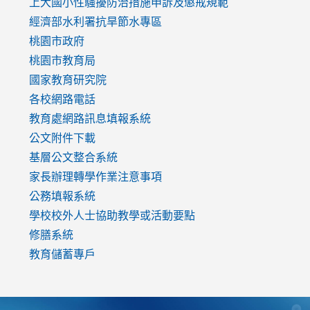
link
上大國小性騷擾防治措施
申訴及懲戒規範
to
經濟部水利署抗旱節水專區
https://www.youtube.com/watch?
桃園市政府
v=mfpNykQ0g4M
桃園市教育局
國家教育研究院
各校網路電話
教育處網路訊息填報系統
公文附件下載
基層公文整合系統
家長辦理轉學作業注意事項
公務填報系統
學校校外人士協助教學或活動要點
修膳系統
教育儲蓄專戶