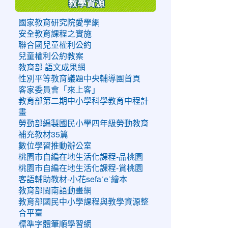
教學資源
國家教育研究院愛學網
安全教育課程之實施
聯合國兒童權利公約
兒童權利公約教案
教育部 語文成果網
性別平等教育議題中央輔導團首頁
客家委員會「來上客」
教育部第二期中小學科學教育中程計
畫
勞動部編製國民小學四年級勞動教育
補充教材35篇
數位學習推動辦公室
桃園市自編在地生活化課程-品桃園
桃園市自編在地生活化課程-賞桃園
客語輔助教材-小花sefaˊeˋ繪本
教育部閩南語動畫網
教育部國民中小學課程與教學資源整
合平臺
標準字體筆順學習網