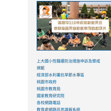
link
link
link
link
to
to
to
to
https://sites.google.com/stes.tyc.ed
https://drive.google.com/file/d/1AXdr
https://youtu.be/jJOMVWY3-
https://drive.google.com/file/d/1AXdr
usp=sharing
8M
usp=sharing
link
link
to
to
link
上大國小性騷擾防治措施
申訴及懲戒
https://www.youtube.com/watch?
https://www.youtube.com/watch?
to
規範
v=hC_gdZndU9s
v=hC_gdZndU9s
https://www.youtube.com/watch?
經濟部水利署抗旱節水專區
v=mfpNykQ0g4M
桃園市政府
桃園市教育局
國家教育研究院
各校網路電話
教育處網路訊息填報系統