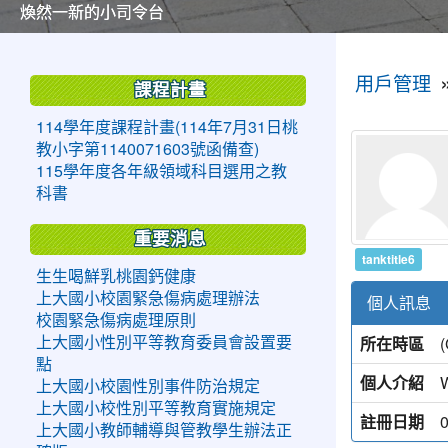
美麗的操場是我們活力的來源
美麗的操場是我們活力的來源
煥然一新的小司令台
煥然一新的小司令台
富含桃園埤塘田園風光意象的中廊
富含桃園埤塘田園風光意象的中廊
嶄新的中庭廣場
嶄新的中庭廣場
水生池生生不息
水生池生生不息
:::
:::
用戶管理
課程計畫
114學年度課程計畫(114年7月31日桃
教小字第1140071603號函備查)
115學年度各年級領域科目選用之教
科書
重要消息
tanktitle6
生生喝鮮乳桃園鈣健康
上大國小校園緊急傷病處理辦法
個人訊息
校園緊急傷病處理原則
所在時區
上大國小性別平等教育委員會設置要
點
個人介紹
上大國小校園性別事件防治規定
上大國小校性別平等教育實施規定
註冊日期
上大國小教師輔導與管教學生辦法正