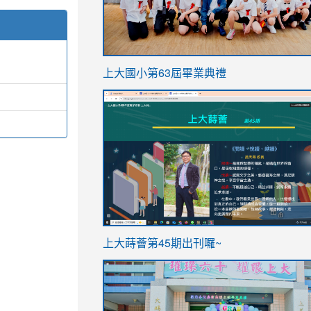
link
上大國小第63屆畢業典禮
to
link
https://sites.google.com/stes.t
to
https://sites.google.com/stes.tyc.ed
ink
link
上大蒔薈第45期出刊囉~
to
to
https://sites.google.com/stes.tyc.ed
https://sites.google.com/stes.t