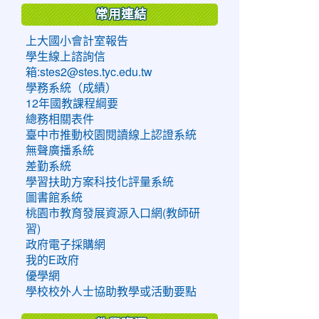
常用連結
上大國小會計室報告
學生線上諮詢信
箱:stes2@stes.tyc.edu.tw
學務系統（成績）
12年國教課程綱要
總務相關表件
臺中市推動校園閱讀線上認證系統
無聲廣播系統
差勤系統
學習扶助方案科技化評量系統
圖書館系統
桃園市教育發展資源入口網(教師研
習)
政府電子採購網
我的E政府
優學網
學校校外人士協助教學或活動要點