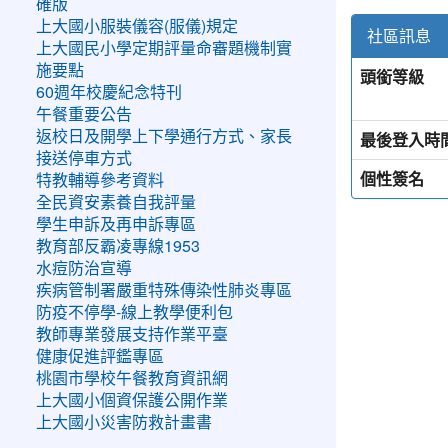
確版
上大國小服裝儀容(服儀)規定
社區訊息
上大國民小學定期評量命審題機制實
施要點
頭銜等級
60週年校慶紀念特刊
午餐重要公告
返校日及開學上下學通行方式、家長
最後登入時
接送停車方式
個性簽名
特教輔導參考資料
全民資安素養自我評量
學生申訴及再申訴專區
教育部反霸凌專線1953
水痘防治宣導
疾病管制署嚴重特殊傳染性肺炎專區
防疫不停學-線上教學便利包
教師專業發展支持作業平臺
健康促進評鑑專區
桃園市學校午餐教育資訊網
上大國小個資保護公開作業
上大國小災害防救計畫書