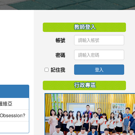
:::
教師登入
帳號
密碼
記住我
登入
行政專區
羅維亞
 Obsession?