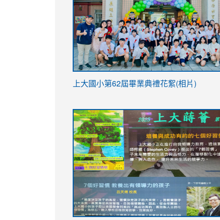
link
上大國小第62屆畢
業典禮花絮(相片)
to
link
link
https://drive.google.com/file/d/1I-
to
to
YfDQppRvyMk686kIw6SBbssEIZ6WnT/vi
https://drive.google.com/file/d/1I-
https://sites.google.com/stes.tyc.ed
usp=sharing
YfDQppRvyMk686kIw6SBbssEIZ6WnT/vi
usp=sharing