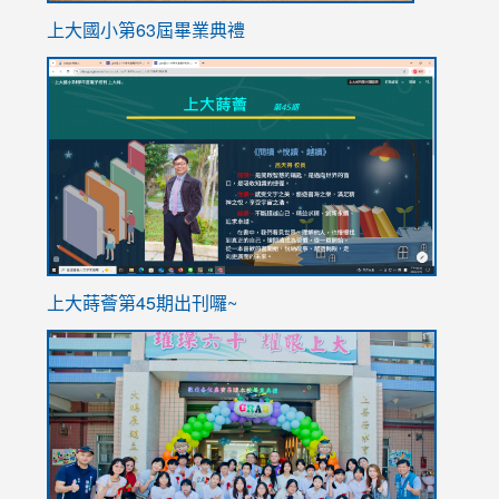
上大國小第63屆畢業典禮
link
link
to
to
https://sites.google.com/stes.tyc.edu.tw/113school
https
ink
上大蒔薈第45期出刊囉~
to
link
https://sites.google.com/stes.tyc.edu.tw/113school
to
https://
YfDQpp
usp=sha