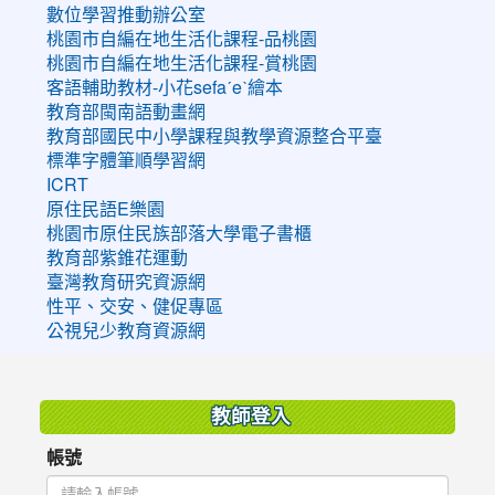
數位學習推動辦公室
桃園市自編在地生活化課程-品桃園
桃園市自編在地生活化課程-賞桃園
客語輔助教材-小花sefaˊeˋ繪本
教育部閩南語動畫網
教育部國民中小學課程與教學資源整合平臺
標準字體筆順學習網
ICRT
原住民語E樂園
桃園市原住民族部落大學電子書櫃
教育部紫錐花運動
臺灣教育研究資源網
性平、交安、健促專區
公視兒少教育資源網
:::
教師登入
帳號