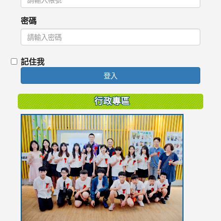
密碼
記住我
登入
行政專區
link
to
https://