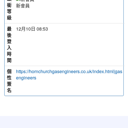
銜
新會員
等
級
最
12月10日 08:53
後
登
入
時
間
個
https://hornchurchgasengineers.co.uk/index.html|gas
性
engineers
簽
名
:::