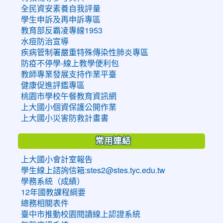
全民資安素養自我評量
學生申訴及再申訴專區
教育部反霸凌專線1953
水痘防治宣導
疾病管制署嚴重特殊傳染性肺炎專區
防疫不停學-線上教學便利包
教師專業發展支持作業平臺
健康促進評鑑專區
桃園市學校午餐教育資訊網
上大國小個資保護公開作業
上大國小災害防救計畫書
常用連結
上大國小會計室報告
學生線上諮詢信箱:stes2@stes.tyc.edu.tw
學務系統（成績）
12年國教課程綱要
總務相關表件
臺中市推動校園閱讀線上認證系統