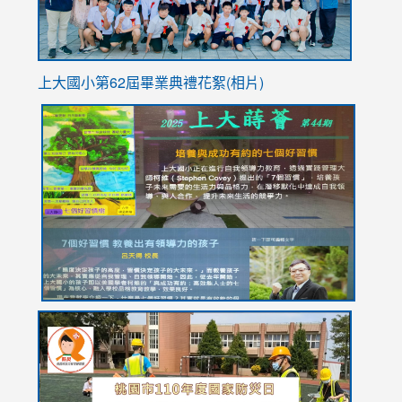
上大國小第62屆畢
業典禮花絮(相片)
link
link
link
link
link
to
to
to
to
to
https://drive.google.com/file/d/1I-
https://sites.google.com/stes.tyc.edu.tw/113school
https:
https:
https:
YfDQppRvyMk686kIw6SBbssEIZ6WnT/view?
usp=sh
8M
usp=sharing
link
link
link
to
to
to
https://drive.google.com/file/d/1AXdrxzgdGrHK7k94y0
https:/
https:/
usp=sharing
v=hC_g
v=hC_g