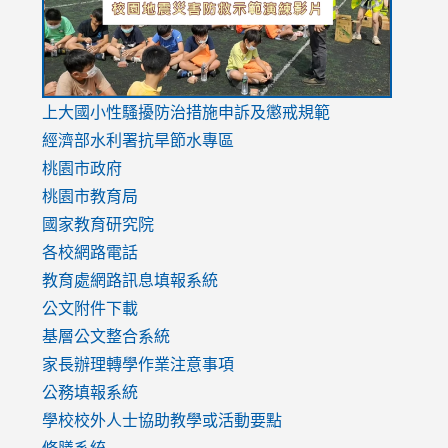
link
上大國小性騷擾防治措施
申訴及懲戒規範
to
經濟部水利署抗旱節水專區
https://www.youtube.com/watch?
桃園市政府
v=mfpNykQ0g4M
桃園市教育局
國家教育研究院
各校網路電話
教育處網路訊息填報系統
公文附件下載
基層公文整合系統
家長辦理轉學作業注意事項
公務填報系統
學校校外人士協助教學或活動要點
修膳系統