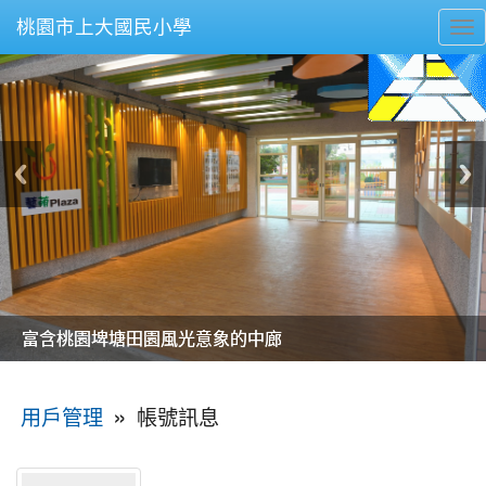
桃園市上大國民小學
To
nav
美麗的操場是我們活力的來源
美麗的操場是我們活力的來源
煥然一新的小司令台
煥然一新的小司令台
富含桃園埤塘田園風光意象的中廊
富含桃園埤塘田園風光意象的中廊
嶄新的中庭廣場
嶄新的中庭廣場
水生池生生不息
水生池生生不息
:::
»
帳號訊息
用戶管理