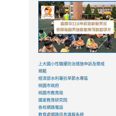
link
link
link
link
to
to
to
to
https://sites.google.com/stes.tyc.ed
https://drive.google.com/file/d/1AXdr
https://youtu.be/jJOMVWY3-
https://drive.google.com/file/d/1AXdr
usp=sharing
8M
usp=sharing
link
link
to
to
link
上大國小性騷擾防治措施
申訴及懲戒
https://www.youtube.com/watch?
https://www.youtube.com/watch?
to
規範
v=hC_gdZndU9s
v=hC_gdZndU9s
https://www.youtube.com/watch?
經濟部水利署抗旱節水專區
v=mfpNykQ0g4M
桃園市政府
桃園市教育局
國家教育研究院
各校網路電話
教育處網路訊息填報系統