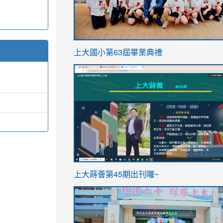
link
上大國小第63屆畢業典禮
to
link
https://sites.google.com/stes.t
to
https://sites.google.com/stes.tyc.ed
ink
link
上大蒔薈第45期出刊囉~
to
to
https://sites.google.com/stes.tyc.ed
https://sites.google.com/stes.t