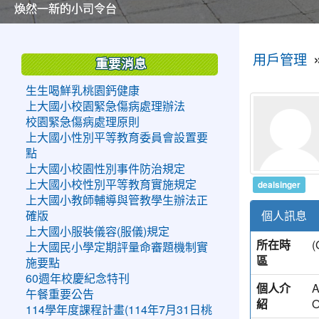
美麗的操場是我們活力的來源
美麗的操場是我們活力的來源
煥然一新的小司令台
煥然一新的小司令台
富含桃園埤塘田園風光意象的中廊
富含桃園埤塘田園風光意象的中廊
嶄新的中庭廣場
嶄新的中庭廣場
水生池生生不息
水生池生生不息
:::
:::
用戶管理
重要消息
生生喝鮮乳桃園鈣健康
上大國小校園緊急傷病處理辦法
校園緊急傷病處理原則
上大國小性別平等教育委員會設置要
點
上大國小校園性別事件防治規定
dealsinger
上大國小校性別平等教育實施規定
上大國小教師輔導與管教學生辦法正
個人訊息
確版
上大國小服裝儀容(服儀)規定
所在時
上大國民小學定期評量命審題機制實
區
施要點
60週年校慶紀念特刊
個人介
A
午餐重要公告
紹
O
114學年度課程計畫(114年7月31日桃