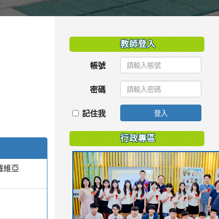
:::
教師登入
帳號
密碼
記住我
登入
行政專區
羅維亞