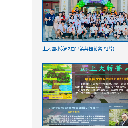
link
上大國小第62屆畢
業典禮花絮(相片)
to
link
link
https://drive.google.com/file/d/1I-
to
to
YfDQppRvyMk686kIw6SBbssEIZ6WnT/vi
https://drive.google.com/file/d/1I-
https://sites.google.com/stes.tyc.ed
usp=sharing
YfDQppRvyMk686kIw6SBbssEIZ6WnT/vi
usp=sharing