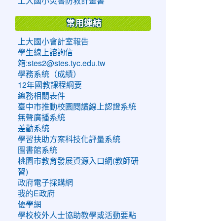
上大國小災害防救計畫書
常用連結
上大國小會計室報告
學生線上諮詢信
箱:stes2@stes.tyc.edu.tw
學務系統（成績）
12年國教課程綱要
總務相關表件
臺中市推動校園閱讀線上認證系統
無聲廣播系統
差勤系統
學習扶助方案科技化評量系統
圖書館系統
桃園市教育發展資源入口網(教師研
習)
政府電子採購網
我的E政府
優學網
學校校外人士協助教學或活動要點