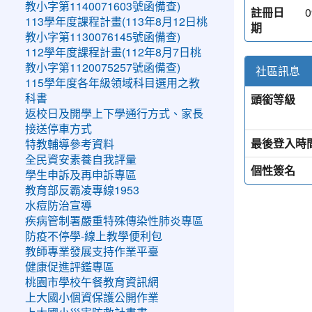
教小字第1140071603號函備查)
註冊日
0
113學年度課程計畫(113年8月12日桃
期
教小字第1130076145號函備查)
112學年度課程計畫(112年8月7日桃
教小字第1120075257號函備查)
社區訊息
115學年度各年級領域科目選用之教
頭銜等級
科書
返校日及開學上下學通行方式、家長
接送停車方式
最後登入時
特教輔導參考資料
全民資安素養自我評量
個性簽名
學生申訴及再申訴專區
教育部反霸凌專線1953
水痘防治宣導
疾病管制署嚴重特殊傳染性肺炎專區
防疫不停學-線上教學便利包
教師專業發展支持作業平臺
健康促進評鑑專區
桃園市學校午餐教育資訊網
上大國小個資保護公開作業