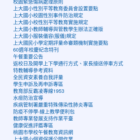
校園緊急傷病處理原則
上大國小性別平等教育委員會設置要點
上大國小校園性別事件防治規定
上大國小校性別平等教育實施規定
上大國小教師輔導與管教學生辦法正確版
上大國小服裝儀容(服儀)規定
上大國民小學定期評量命審題機制實施要點
60週年校慶紀念特刊
午餐重要公告
返校日及開學上下學通行方式、家長接送停車方式
特教輔導參考資料
全民資安素養自我評量
學生申訴及再申訴專區
教育部反霸凌專線1953
水痘防治宣導
疾病管制署嚴重特殊傳染性肺炎專區
防疫不停學-線上教學便利包
教師專業發展支持作業平臺
健康促進評鑑專區
桃園市學校午餐教育資訊網
上大國小個資保護公開作業