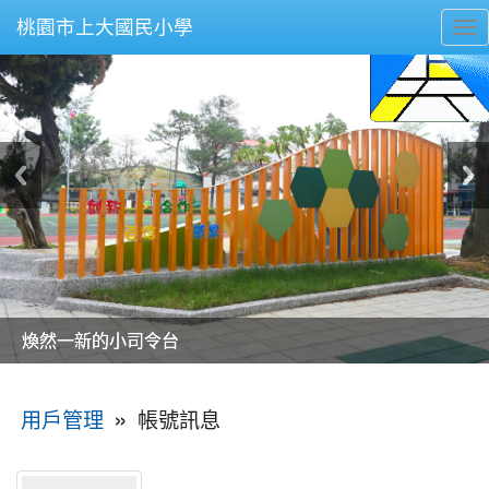
桃園市上大國民小學
To
nav
美麗的操場是我們活力的來源
美麗的操場是我們活力的來源
煥然一新的小司令台
煥然一新的小司令台
富含桃園埤塘田園風光意象的中廊
富含桃園埤塘田園風光意象的中廊
嶄新的中庭廣場
嶄新的中庭廣場
水生池生生不息
水生池生生不息
:::
»
帳號訊息
用戶管理