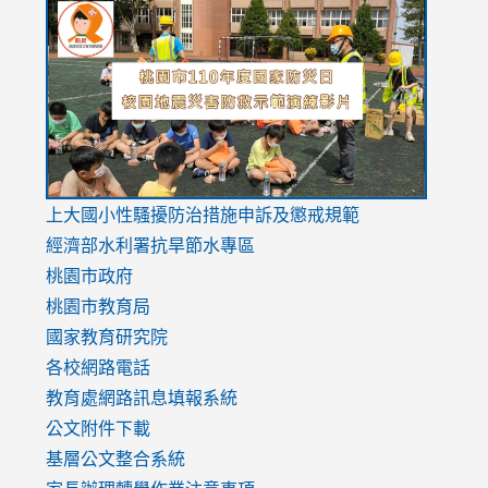
to
to
to
https://drive.google.com/file/d/1AXdrxzgdGrHK7k94y0
https:/
https:/
usp=sharing
v=hC_g
v=hC_g
link
上大國小性騷擾防治措施
申訴及懲戒規範
to
經濟部水利署抗旱節水專區
https://www.youtube.com/watch?
桃園市政府
v=mfpNykQ0g4M
桃園市教育局
國家教育研究院
各校網路電話
教育處網路訊息填報系統
公文附件下載
基層公文整合系統