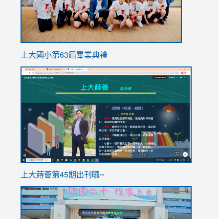
上大國小第63屆畢業典禮
link
link
to
to
https://sites.google.com/stes.tyc.edu.tw/113school
https
ink
上大蒔薈第45期出刊囉~
to
link
https://sites.google.com/stes.tyc.edu.tw/113school
to