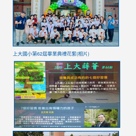
https://
YfDQpp
usp=sha
上大國小第62屆畢
業典禮花絮(相片)
link
link
link
link
link
to
to
to
to
to
https://drive.google.com/file/d/1I-
https://sites.google.com/stes.tyc.edu.tw/113school
https:
https:
https:
YfDQppRvyMk686kIw6SBbssEIZ6WnT/view?
usp=sh
8M
usp=sharing
link
link
link