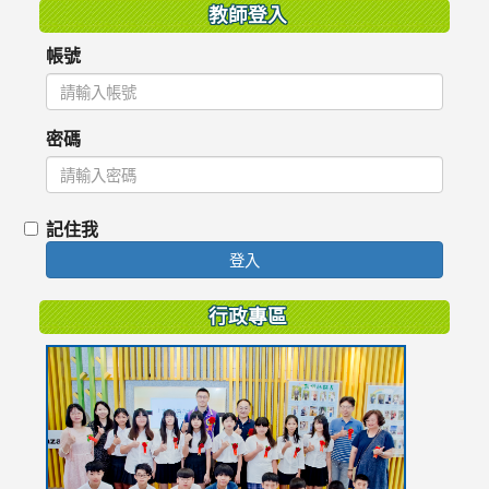
教師登入
帳號
密碼
記住我
登入
行政專區
link
to
https://