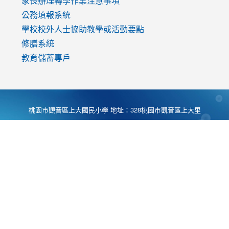
家長辦理轉學作業注意事項
公務填報系統
學校校外人士協助教學或活動要點
修膳系統
教育儲蓄專戶
桃園市觀音區上大國民小學 地址：328桃園市觀音區上大里
大湖路1段540號 電話:03-4901174 傳真:03-4900781 Desing
by
Zyinfo