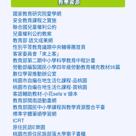
教學資源
國家教育研究院愛學網
安全教育課程之實施
聯合國兒童權利公約
兒童權利公約教案
教育部 語文成果網
性別平等教育議題中央輔導團首頁
客家委員會「來上客」
教育部第二期中小學科學教育中程計畫
勞動部編製國民小學四年級勞動教育補充教材35篇
數位學習推動辦公室
桃園市自編在地生活化課程-品桃園
桃園市自編在地生活化課程-賞桃園
客語輔助教材-小花sefaˊeˋ繪本
教育部閩南語動畫網
教育部國民中小學課程與教學資源整合平臺
標準字體筆順學習網
ICRT
原住民語E樂園
桃園市原住民族部落大學電子書櫃