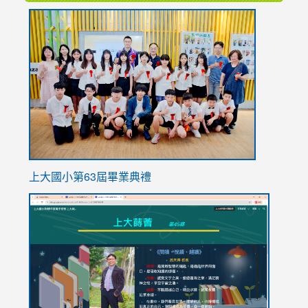
link
to
https://
上大國小第63屆畢業典禮
link
link
to
to
https://sites.google.com/stes.tyc.edu.tw/113school
https