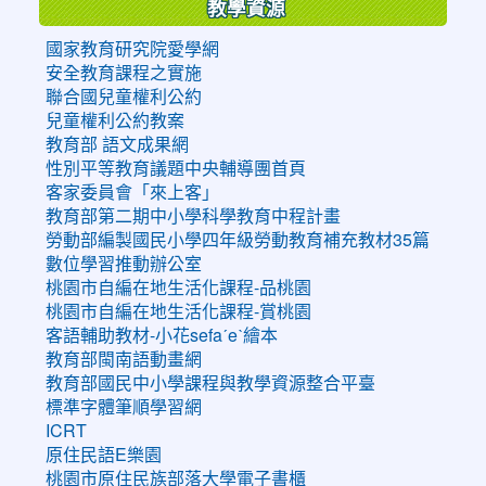
教學資源
國家教育研究院愛學網
安全教育課程之實施
聯合國兒童權利公約
兒童權利公約教案
教育部 語文成果網
性別平等教育議題中央輔導團首頁
客家委員會「來上客」
教育部第二期中小學科學教育中程計畫
勞動部編製國民小學四年級勞動教育補充教材35篇
數位學習推動辦公室
桃園市自編在地生活化課程-品桃園
桃園市自編在地生活化課程-賞桃園
客語輔助教材-小花sefaˊeˋ繪本
教育部閩南語動畫網
教育部國民中小學課程與教學資源整合平臺
標準字體筆順學習網
ICRT
原住民語E樂園
桃園市原住民族部落大學電子書櫃