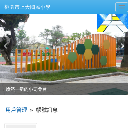
桃園市上大國民小學
To
nav
美麗的操場是我們活力的來源
美麗的操場是我們活力的來源
煥然一新的小司令台
煥然一新的小司令台
富含桃園埤塘田園風光意象的中廊
富含桃園埤塘田園風光意象的中廊
嶄新的中庭廣場
嶄新的中庭廣場
水生池生生不息
水生池生生不息
:::
»
帳號訊息
用戶管理