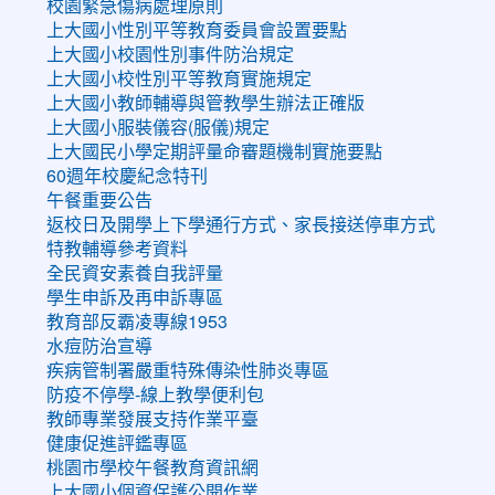
校園緊急傷病處理原則
上大國小性別平等教育委員會設置要點
上大國小校園性別事件防治規定
上大國小校性別平等教育實施規定
上大國小教師輔導與管教學生辦法正確版
上大國小服裝儀容(服儀)規定
上大國民小學定期評量命審題機制實施要點
60週年校慶紀念特刊
午餐重要公告
返校日及開學上下學通行方式、家長接送停車方式
特教輔導參考資料
全民資安素養自我評量
學生申訴及再申訴專區
教育部反霸凌專線1953
水痘防治宣導
疾病管制署嚴重特殊傳染性肺炎專區
防疫不停學-線上教學便利包
教師專業發展支持作業平臺
健康促進評鑑專區
桃園市學校午餐教育資訊網
上大國小個資保護公開作業