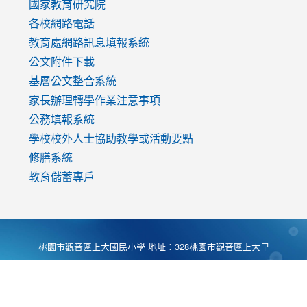
國家教育研究院
各校網路電話
教育處網路訊息填報系統
公文附件下載
基層公文整合系統
家長辦理轉學作業注意事項
公務填報系統
學校校外人士協助教學或活動要點
修膳系統
教育儲蓄專戶
桃園市觀音區上大國民小學 地址：328桃園市觀音區上大里
大湖路1段540號 電話:03-4901174 傳真:03-4900781 Desing
by
Zyinfo