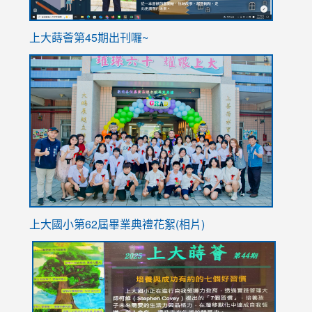
ink
上大蒔薈第45期出刊囉~
to
link
https://sites.google.com/stes.tyc.edu.tw/113school
to
https://
YfDQpp
usp=sha
上大國小第62屆畢
業典禮花絮(相片)
link
link
link
link
link
to
to
to
to
to
https://drive.google.com/file/d/1I-
https://sites.google.com/stes.tyc.edu.tw/113school
https:
https:
https:
YfDQppRvyMk686kIw6SBbssEIZ6WnT/view?
usp=sh
8M