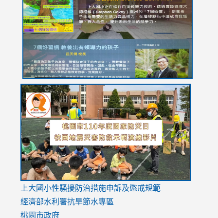
https://drive.google.com/file/d/1I-
https://sites.google.com/stes.tyc.edu.tw/113school
https:
https:
https:
YfDQppRvyMk686kIw6SBbssEIZ6WnT/view?
usp=sh
8M
usp=sharing
link
link
link
to
to
to
https://drive.google.com/file/d/1AXdrxzgdGrHK7k94y0
https:/
https:/
usp=sharing
v=hC_g
v=hC_g
link
上大國小性騷擾防治措施
申訴及懲戒規範
to
經濟部水利署抗旱節水專區
https://www.youtube.com/watch?
桃園市政府