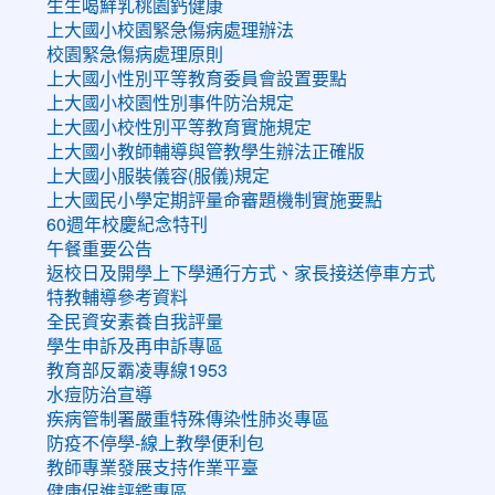
生生喝鮮乳桃園鈣健康
上大國小校園緊急傷病處理辦法
校園緊急傷病處理原則
上大國小性別平等教育委員會設置要點
上大國小校園性別事件防治規定
上大國小校性別平等教育實施規定
上大國小教師輔導與管教學生辦法正確版
上大國小服裝儀容(服儀)規定
上大國民小學定期評量命審題機制實施要點
60週年校慶紀念特刊
午餐重要公告
返校日及開學上下學通行方式、家長接送停車方式
特教輔導參考資料
全民資安素養自我評量
學生申訴及再申訴專區
教育部反霸凌專線1953
水痘防治宣導
疾病管制署嚴重特殊傳染性肺炎專區
防疫不停學-線上教學便利包
教師專業發展支持作業平臺
健康促進評鑑專區