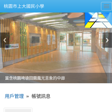
桃園市上大國民小學
To
nav
美麗的操場是我們活力的來源
美麗的操場是我們活力的來源
煥然一新的小司令台
煥然一新的小司令台
富含桃園埤塘田園風光意象的中廊
富含桃園埤塘田園風光意象的中廊
嶄新的中庭廣場
嶄新的中庭廣場
水生池生生不息
水生池生生不息
:::
»
帳號訊息
用戶管理