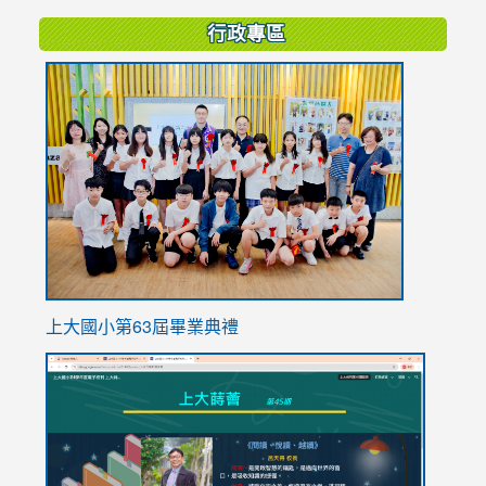
行政專區
link
to
https://
上大國小第63屆畢業典禮
link
link
to
to
https://sites.google.com/stes.tyc.edu.tw/113school
https