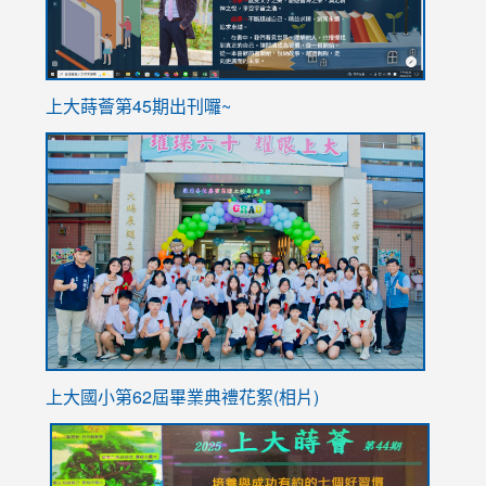
ink
上大蒔薈第45期出刊囉~
to
link
https://sites.google.com/stes.tyc.edu.tw/113school
to
https://
YfDQpp
usp=sha
上大國小第62屆畢
業典禮花絮(相片)
link
link
link
link
link
to
to
to
to
to