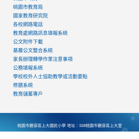
v=mfpNykQ0g4M
桃園市教育局
國家教育研究院
各校網路電話
教育處網路訊息填報系統
公文附件下載
基層公文整合系統
家長辦理轉學作業注意事項
公務填報系統
學校校外人士協助教學或活動要點
修膳系統
教育儲蓄專戶
桃園市觀音區上大國民小學 地址：328桃園市觀音區上大里
大湖路1段540號 電話:03-4901174 傳真:03-4900781 Desing