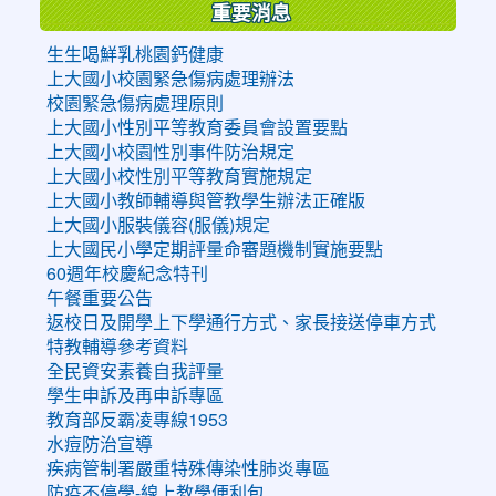
重要消息
生生喝鮮乳桃園鈣健康
上大國小校園緊急傷病處理辦法
校園緊急傷病處理原則
上大國小性別平等教育委員會設置要點
上大國小校園性別事件防治規定
上大國小校性別平等教育實施規定
上大國小教師輔導與管教學生辦法正確版
上大國小服裝儀容(服儀)規定
上大國民小學定期評量命審題機制實施要點
60週年校慶紀念特刊
午餐重要公告
返校日及開學上下學通行方式、家長接送停車方式
特教輔導參考資料
全民資安素養自我評量
學生申訴及再申訴專區
教育部反霸凌專線1953
水痘防治宣導
疾病管制署嚴重特殊傳染性肺炎專區
防疫不停學-線上教學便利包