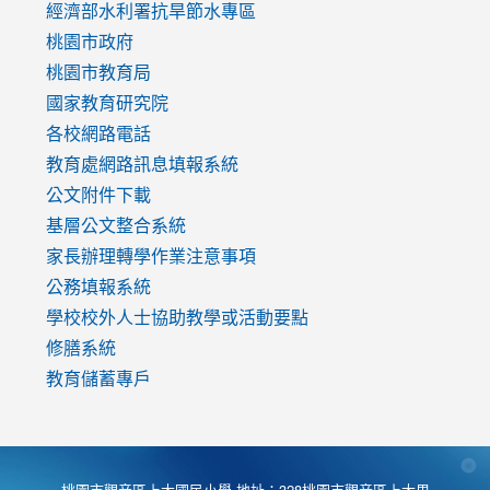
to
經濟部水利署抗旱節水專區
https://www.youtube.com/watch?
桃園市政府
v=mfpNykQ0g4M
桃園市教育局
國家教育研究院
各校網路電話
教育處網路訊息填報系統
公文附件下載
基層公文整合系統
家長辦理轉學作業注意事項
公務填報系統
學校校外人士協助教學或活動要點
修膳系統
教育儲蓄專戶
桃園市觀音區上大國民小學 地址：328桃園市觀音區上大里