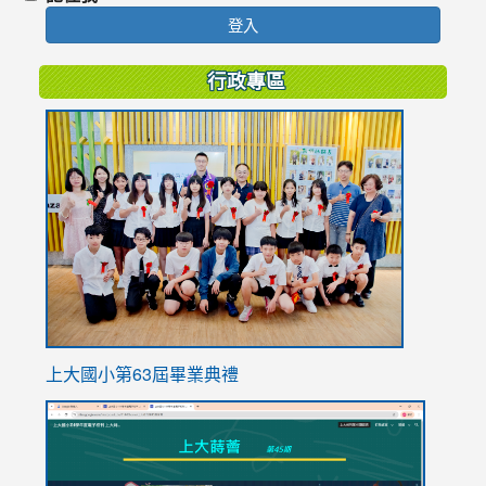
登入
行政專區
link
to
https://
上大國小第63屆畢業典禮
link
link
to
to
https://sites.google.com/stes.tyc.edu.tw/113school
https