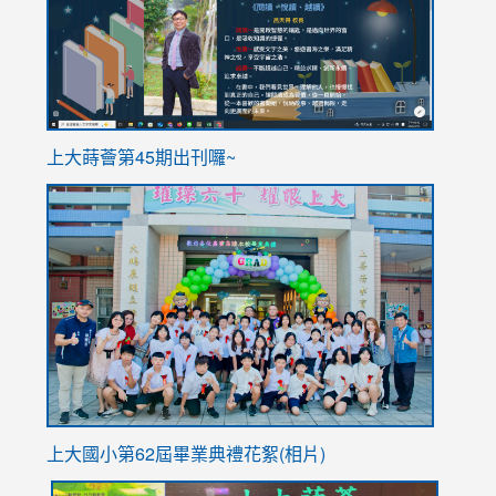
ink
上大蒔薈第45期出刊囉~
to
link
https://sites.google.com/stes.tyc.edu.tw/113school
to
https://
YfDQpp
usp=sha
上大國小第62屆畢
業典禮花絮(相片)
link
link
link
link
link