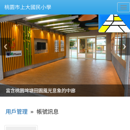
桃園市上大國民小學
To
nav
美麗的操場是我們活力的來源
美麗的操場是我們活力的來源
煥然一新的小司令台
煥然一新的小司令台
富含桃園埤塘田園風光意象的中廊
富含桃園埤塘田園風光意象的中廊
嶄新的中庭廣場
嶄新的中庭廣場
水生池生生不息
水生池生生不息
:::
»
帳號訊息
用戶管理