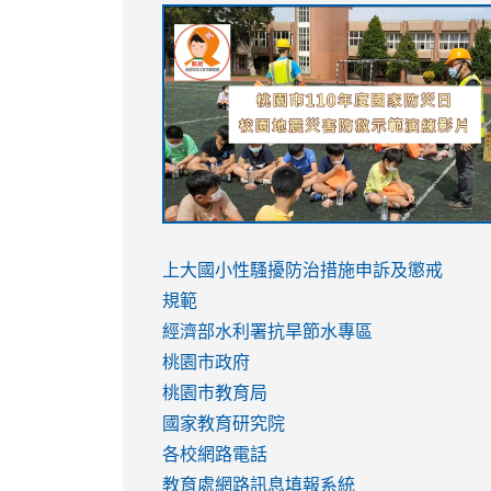
link
link
link
link
to
to
to
to
https://sites.google.com/stes.tyc.ed
https://drive.google.com/file/d/1AXdr
https://youtu.be/jJOMVWY3-
https://drive.google.com/file/d/1AXdr
usp=sharing
8M
usp=sharing
link
link
to
to
link
上大國小性騷擾防治措施
申訴及懲戒
https://www.youtube.com/watch?
https://www.youtube.com/watch?
to
規範
v=hC_gdZndU9s
v=hC_gdZndU9s
https://www.youtube.com/watch?
經濟部水利署抗旱節水專區
v=mfpNykQ0g4M
桃園市政府
桃園市教育局
國家教育研究院
各校網路電話
教育處網路訊息填報系統