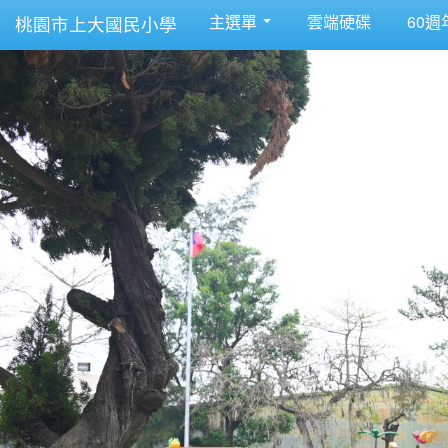
主選單
雲端硬碟
60週
桃園市上大國民小學