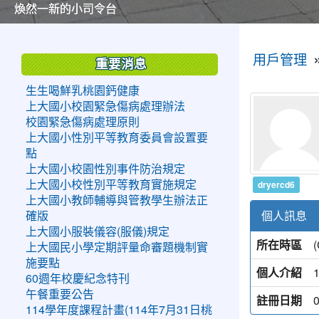
美麗的操場是我們活力的來源
美麗的操場是我們活力的來源
煥然一新的小司令台
煥然一新的小司令台
富含桃園埤塘田園風光意象的中廊
富含桃園埤塘田園風光意象的中廊
嶄新的中庭廣場
嶄新的中庭廣場
水生池生生不息
水生池生生不息
:::
:::
用戶管理
重要消息
生生喝鮮乳桃園鈣健康
上大國小校園緊急傷病處理辦法
校園緊急傷病處理原則
上大國小性別平等教育委員會設置要
點
上大國小校園性別事件防治規定
dryercd6
上大國小校性別平等教育實施規定
上大國小教師輔導與管教學生辦法正
個人訊息
確版
上大國小服裝儀容(服儀)規定
所在時區
上大國民小學定期評量命審題機制實
施要點
個人介紹
1
60週年校慶紀念特刊
午餐重要公告
註冊日期
114學年度課程計畫(114年7月31日桃