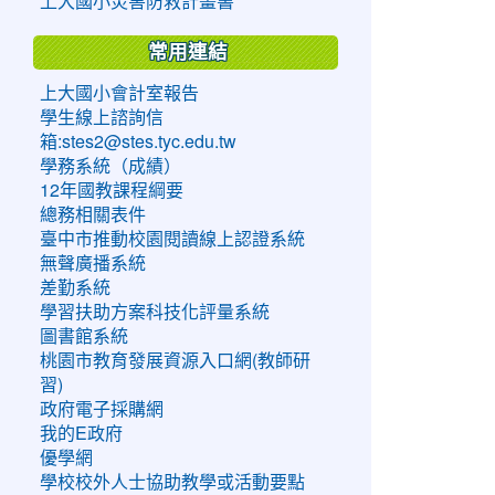
上大國小災害防救計畫書
常用連結
上大國小會計室報告
學生線上諮詢信
箱:stes2@stes.tyc.edu.tw
學務系統（成績）
12年國教課程綱要
總務相關表件
臺中市推動校園閱讀線上認證系統
無聲廣播系統
差勤系統
學習扶助方案科技化評量系統
圖書館系統
桃園市教育發展資源入口網(教師研
習)
政府電子採購網
我的E政府
優學網
學校校外人士協助教學或活動要點