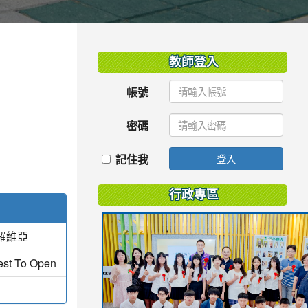
:::
教師登入
帳號
密碼
記住我
登入
行政專區
羅維亞
est To Open