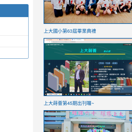
link
上大國小第63屆畢業典禮
to
link
https://sites.google.com/stes.t
to
https://sites.google.com/stes.tyc.ed
ink
link
上大蒔薈第45期出刊囉~
to
to
https://sites.google.com/stes.tyc.ed
https://sites.google.com/stes.t