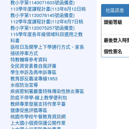
教小字第1140071603號函備查)
113學年度課程計畫(113年8月12日桃
社區訊息
教小字第1130076145號函備查)
頭銜等級
112學年度課程計畫(112年8月7日桃
教小字第1120075257號函備查)
115學年度各年級領域科目選用之教
最後登入時
科書
返校日及開學上下學通行方式、家長
個性簽名
接送停車方式
特教輔導參考資料
全民資安素養自我評量
學生申訴及再申訴專區
教育部反霸凌專線1953
水痘防治宣導
疾病管制署嚴重特殊傳染性肺炎專區
防疫不停學-線上教學便利包
教師專業發展支持作業平臺
健康促進評鑑專區
桃園市學校午餐教育資訊網
上大國小個資保護公開作業