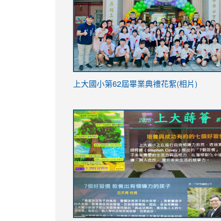
link
上大國小第62屆畢
業典禮花絮(相片)
to
link
link
https://drive.google.com/file/d/1I-
to
to
YfDQppRvyMk686kIw6SBbssEIZ6WnT/vi
https://drive.google.com/file/d/1I-
https://sites.google.com/stes.tyc.ed
usp=sharing
YfDQppRvyMk686kIw6SBbssEIZ6WnT/vi
usp=sharing