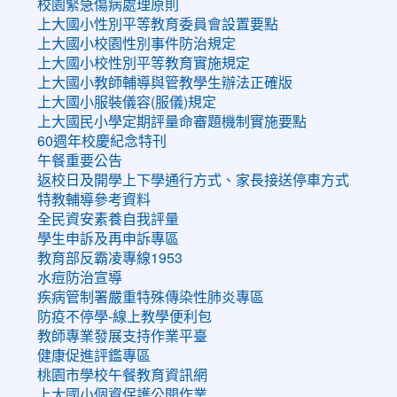
校園緊急傷病處理原則
上大國小性別平等教育委員會設置要點
上大國小校園性別事件防治規定
上大國小校性別平等教育實施規定
上大國小教師輔導與管教學生辦法正確版
上大國小服裝儀容(服儀)規定
上大國民小學定期評量命審題機制實施要點
60週年校慶紀念特刊
午餐重要公告
返校日及開學上下學通行方式、家長接送停車方式
特教輔導參考資料
全民資安素養自我評量
學生申訴及再申訴專區
教育部反霸凌專線1953
水痘防治宣導
疾病管制署嚴重特殊傳染性肺炎專區
防疫不停學-線上教學便利包
教師專業發展支持作業平臺
健康促進評鑑專區
桃園市學校午餐教育資訊網
上大國小個資保護公開作業