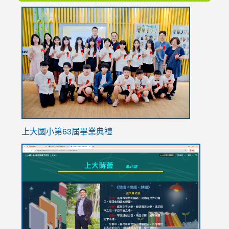
link
to
https://
上大國小第63屆畢業典禮
link
link
to
to
https://sites.google.com/stes.tyc.edu.tw/113school
https