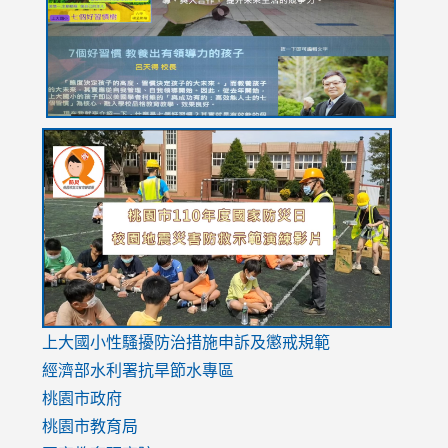
usp=sharing
link
link
link
to
to
to
https://drive.google.com/file/d/1AXdrxzgdGrHK7k94y0
https:/
https:/
usp=sharing
v=hC_g
v=hC_g
link
上大國小性騷擾防治措施
申訴及懲戒規範
to
經濟部水利署抗旱節水專區
https://www.youtube.com/watch?
桃園市政府
v=mfpNykQ0g4M
桃園市教育局