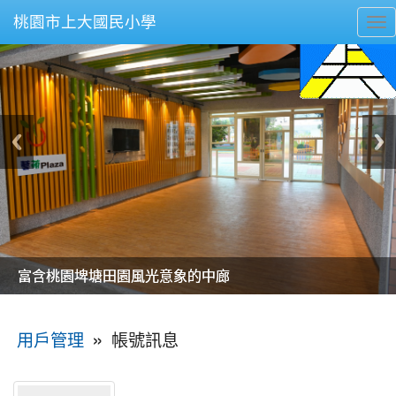
桃園市上大國民小學
To
nav
美麗的操場是我們活力的來源
美麗的操場是我們活力的來源
煥然一新的小司令台
煥然一新的小司令台
富含桃園埤塘田園風光意象的中廊
富含桃園埤塘田園風光意象的中廊
嶄新的中庭廣場
嶄新的中庭廣場
水生池生生不息
水生池生生不息
:::
»
帳號訊息
用戶管理