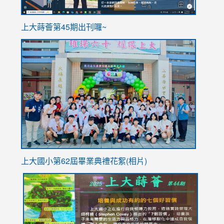
ink
上大蒔薈第45期出刊囉~
to
link
https://sites.google.com/stes.tyc.edu.tw/113school
to
https://
YfDQpp
usp=sha
上大國小第62屆畢
業典禮花絮(相片)
link
link
link
link
link
to
to
to
to
to
https://drive.google.com/file/d/1I-
https://sites.google.com/stes.tyc.edu.tw/113school
https:
https:
https:
YfDQppRvyMk686kIw6SBbssEIZ6WnT/view?
usp=sh
8M