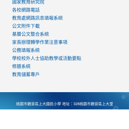
國家教育研究院
各校網路電話
教育處網路訊息填報系統
公文附件下載
基層公文整合系統
家長辦理轉學作業注意事項
公務填報系統
學校校外人士協助教學或活動要點
修膳系統
教育儲蓄專戶
桃園市觀音區上大國民小學 地址：328桃園市觀音區上大里
大湖路1段540號 電話:03-4901174 傳真:03-4900781 Desing
by
Zyinfo