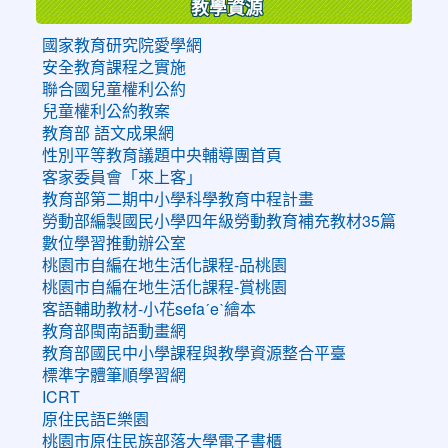
教學資源
國家教育研究院愛學網
安全教育課程之實施
聯合國兒童權利公約
兒童權利公約教案
教育部 語文成果網
性別平等教育議題中央輔導團首頁
客家委員會「來上客」
教育部第二期中小學科學教育中程計畫
勞動部編製國民小學四年級勞動教育補充教材35篇
數位學習推動辦公室
桃園市自編在地生活化課程-品桃園
桃園市自編在地生活化課程-賞桃園
客語輔助教材-小花sefaˊeˋ繪本
教育部閩南語動畫網
教育部國民中小學課程與教學資源整合平臺
標準字體筆順學習網
ICRT
原住民語E樂園
桃園市原住民族部落大學電子書櫃