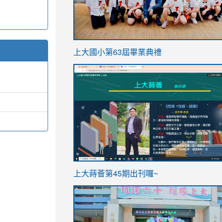
link
上大國小第63屆畢業典禮
to
link
https://sites.google.com/stes.t
to
https://sites.google.com/stes.tyc.ed
ink
link
上大蒔薈第45期出刊囉~
to
to
https://sites.google.com/stes.tyc.ed
https://sites.google.com/stes.t