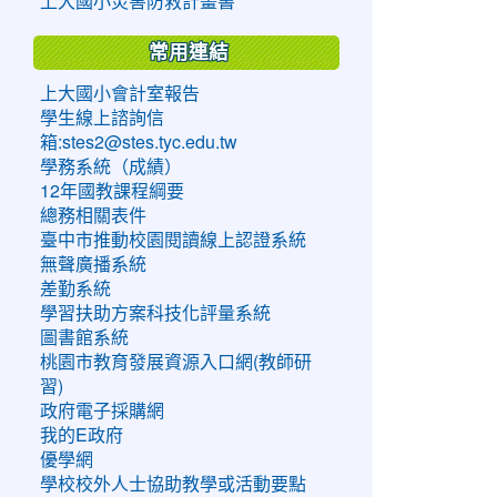
上大國小災害防救計畫書
常用連結
上大國小會計室報告
學生線上諮詢信
箱:stes2@stes.tyc.edu.tw
學務系統（成績）
12年國教課程綱要
總務相關表件
臺中市推動校園閱讀線上認證系統
無聲廣播系統
差勤系統
學習扶助方案科技化評量系統
圖書館系統
桃園市教育發展資源入口網(教師研
習)
政府電子採購網
我的E政府
優學網
學校校外人士協助教學或活動要點