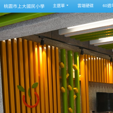
主選單
雲端硬碟
60週
桃園市上大國民小學