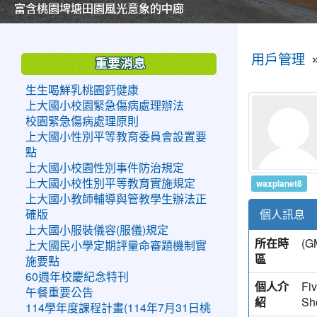
美麗的操場是我們活力的來源
美麗的操場是我們活力的來源
煥然一新的小司令台
煥然一新的小司令台
富含桃園埤塘田園風光意象的中廊
富含桃園埤塘田園風光意象的中廊
嶄新的中庭廣場
嶄新的中庭廣場
水生池生生不息
水生池生生不息
:::
:::
用戶管理
重要消息
生生喝鮮乳桃園鈣健康
上大國小校園緊急傷病處理辦法
校園緊急傷病處理原則
上大國小性別平等教育委員會設置要
點
上大國小校園性別事件防治規定
waxplanet8
上大國小校性別平等教育實施規定
上大國小教師輔導與管教學生辦法正
個人訊息
確版
上大國小服裝儀容(服儀)規定
所在時
(
上大國民小學定期評量命審題機制實
區
施要點
60週年校慶紀念特刊
個人介
Fi
午餐重要公告
紹
Sh
114學年度課程計畫(114年7月31日桃