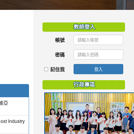
:::
教師登入
帳號
密碼
記住我
登入
行政專區
維亞
ost Industry