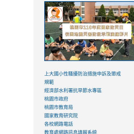
link
link
link
link
to
to
to
to
https://sites.google.com/stes.tyc.ed
https://drive.google.com/file/d/1AXdr
https://youtu.be/jJOMVWY3-
https://drive.google.com/file/d/1AXdr
usp=sharing
8M
usp=sharing
link
link
to
to
link
上大國小性騷擾防治措施
申訴及懲戒
https://www.youtube.com/watch?
https://www.youtube.com/watch?
to
規範
v=hC_gdZndU9s
v=hC_gdZndU9s
https://www.youtube.com/watch?
經濟部水利署抗旱節水專區
v=mfpNykQ0g4M
桃園市政府
桃園市教育局
國家教育研究院
各校網路電話
教育處網路訊息填報系統