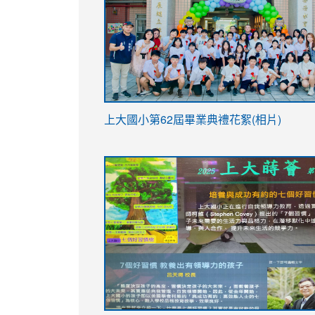
link
上大國小第62屆畢
業典禮花絮(相片)
to
link
link
https://drive.google.com/file/d/1I-
to
to
YfDQppRvyMk686kIw6SBbssEIZ6WnT/vi
https://drive.google.com/file/d/1I-
https://sites.google.com/stes.tyc.ed
usp=sharing
YfDQppRvyMk686kIw6SBbssEIZ6WnT/vi
usp=sharing