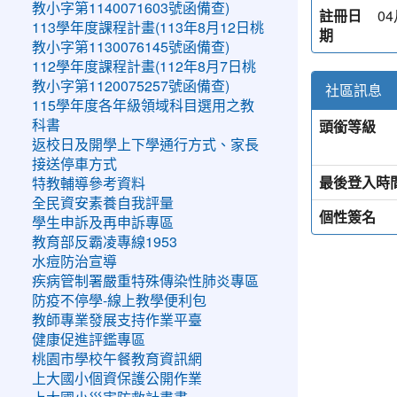
教小字第1140071603號函備查)
註冊日
04
113學年度課程計畫(113年8月12日桃
期
教小字第1130076145號函備查)
112學年度課程計畫(112年8月7日桃
教小字第1120075257號函備查)
社區訊息
115學年度各年級領域科目選用之教
頭銜等級
科書
返校日及開學上下學通行方式、家長
接送停車方式
最後登入時
特教輔導參考資料
全民資安素養自我評量
個性簽名
學生申訴及再申訴專區
教育部反霸凌專線1953
水痘防治宣導
疾病管制署嚴重特殊傳染性肺炎專區
防疫不停學-線上教學便利包
教師專業發展支持作業平臺
健康促進評鑑專區
桃園市學校午餐教育資訊網
上大國小個資保護公開作業