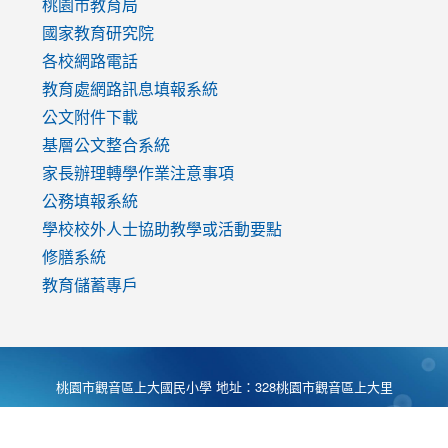
v=mfpNykQ0g4M
桃園市教育局
國家教育研究院
各校網路電話
教育處網路訊息填報系統
公文附件下載
基層公文整合系統
家長辦理轉學作業注意事項
公務填報系統
學校校外人士協助教學或活動要點
修膳系統
教育儲蓄專戶
桃園市觀音區上大國民小學 地址：328桃園市觀音區上大里
大湖路1段540號 電話:03-4901174 傳真:03-4900781 Desing
by
Zyinfo