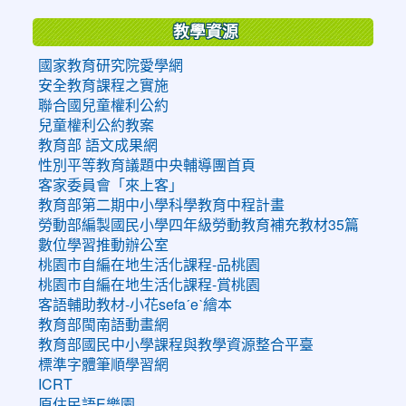
教學資源
國家教育研究院愛學網
安全教育課程之實施
聯合國兒童權利公約
兒童權利公約教案
教育部 語文成果網
性別平等教育議題中央輔導團首頁
客家委員會「來上客」
教育部第二期中小學科學教育中程計畫
勞動部編製國民小學四年級勞動教育補充教材35篇
數位學習推動辦公室
桃園市自編在地生活化課程-品桃園
桃園市自編在地生活化課程-賞桃園
客語輔助教材-小花sefaˊeˋ繪本
教育部閩南語動畫網
教育部國民中小學課程與教學資源整合平臺
標準字體筆順學習網
ICRT
原住民語E樂園