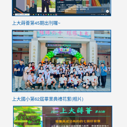
ink
上大蒔薈第45期出刊囉~
to
link
https://sites.google.com/stes.tyc.edu.tw/113school
to
https://
YfDQpp
usp=sha
上大國小第62屆畢
業典禮花絮(相片)
link
link
link
link
link
to
to
to
to
to
https://drive.google.com/file/d/1I-
https://sites.google.com/stes.tyc.edu.tw/113school
https:
https:
https: