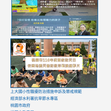
YfDQppRvyMk686kIw6SBbssEIZ6WnT/view?
usp=sh
8M
usp=sharing
link
link
link
to
to
to
https://drive.google.com/file/d/1AXdrxzgdGrHK7k94y0
https:/
https:/
usp=sharing
v=hC_g
v=hC_g
link
上大國小性騷擾防治措施
申訴及懲戒規範
to
經濟部水利署抗旱節水專區
https://www.youtube.com/watch?
桃園市政府