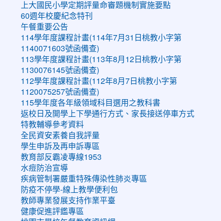
上大國民小學定期評量命審題機制實施要點
60週年校慶紀念特刊
午餐重要公告
114學年度課程計畫(114年7月31日桃教小字第
1140071603號函備查)
113學年度課程計畫(113年8月12日桃教小字第
1130076145號函備查)
112學年度課程計畫(112年8月7日桃教小字第
1120075257號函備查)
115學年度各年級領域科目選用之教科書
返校日及開學上下學通行方式、家長接送停車方式
特教輔導參考資料
全民資安素養自我評量
學生申訴及再申訴專區
教育部反霸凌專線1953
水痘防治宣導
疾病管制署嚴重特殊傳染性肺炎專區
防疫不停學-線上教學便利包
教師專業發展支持作業平臺
健康促進評鑑專區