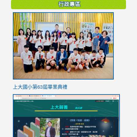
行政專區
link
to
https://
上大國小第63屆畢業典禮
link
link
to
to
https://sites.google.com/stes.tyc.edu.tw/113school
https