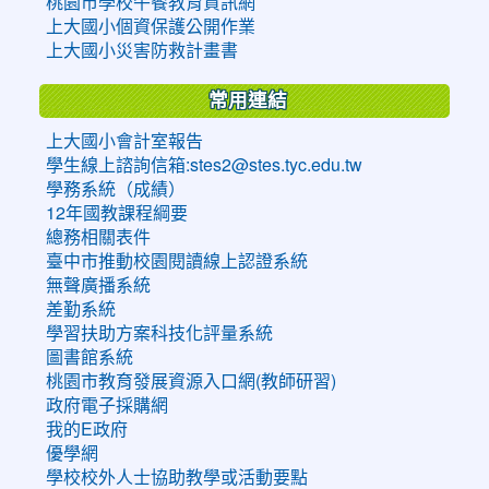
桃園市學校午餐教育資訊網
上大國小個資保護公開作業
上大國小災害防救計畫書
常用連結
上大國小會計室報告
學生線上諮詢信箱:stes2@stes.tyc.edu.tw
學務系統（成績）
12年國教課程綱要
總務相關表件
臺中市推動校園閱讀線上認證系統
無聲廣播系統
差勤系統
學習扶助方案科技化評量系統
圖書館系統
桃園市教育發展資源入口網(教師研習)
政府電子採購網
我的E政府
優學網
學校校外人士協助教學或活動要點