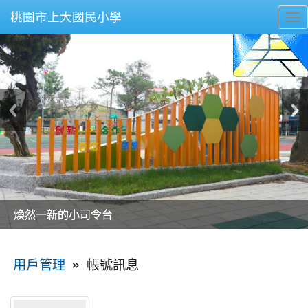
桃園市上大國民小學
To
nav
美麗的操場是我們活力的來源
美麗的操場是我們活力的來源
煥然一新的小司令台
煥然一新的小司令台
富含桃園埤塘田園風光意象的中廊
富含桃園埤塘田園風光意象的中廊
嶄新的中庭廣場
嶄新的中庭廣場
水生池生生不息
水生池生生不息
:::
»
帳號訊息
用戶管理