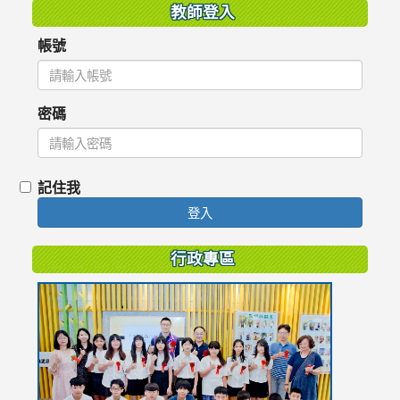
教師登入
帳號
密碼
記住我
登入
行政專區
link
to
https://