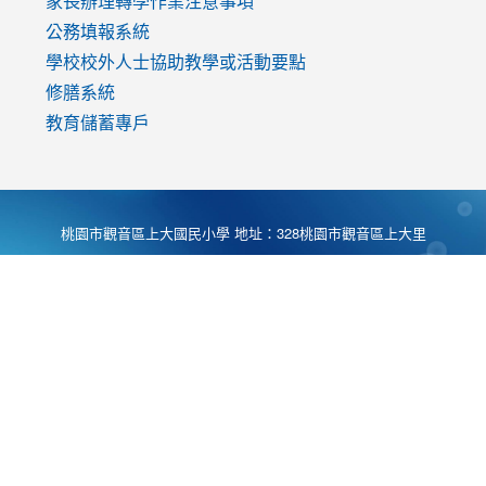
家長辦理轉學作業注意事項
公務填報系統
學校校外人士協助教學或活動要點
修膳系統
教育儲蓄專戶
桃園市觀音區上大國民小學 地址：328桃園市觀音區上大里
大湖路1段540號 電話:03-4901174 傳真:03-4900781 Desing
by
Zyinfo