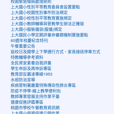
校園緊急傷病處理原則
上大國小性別平等教育委員會設置要點
上大國小校園性別事件防治規定
上大國小校性別平等教育實施規定
上大國小教師輔導與管教學生辦法正確版
上大國小服裝儀容(服儀)規定
上大國民小學定期評量命審題機制實施要點
60週年校慶紀念特刊
午餐重要公告
返校日及開學上下學通行方式、家長接送停車方式
特教輔導參考資料
全民資安素養自我評量
學生申訴及再申訴專區
教育部反霸凌專線1953
水痘防治宣導
疾病管制署嚴重特殊傳染性肺炎專區
防疫不停學-線上教學便利包
教師專業發展支持作業平臺
健康促進評鑑專區
桃園市學校午餐教育資訊網
上大國小個資保護公開作業