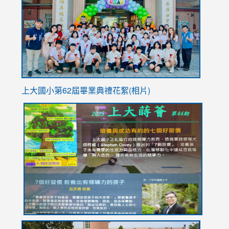
https://
YfDQpp
usp=sha
上大國小第62屆畢
業典禮花絮(相片)
link
link
link
link
link
to
to
to
to
to
https://drive.google.com/file/d/1I-
https://sites.google.com/stes.tyc.edu.tw/113school
https:
https:
https:
YfDQppRvyMk686kIw6SBbssEIZ6WnT/view?
usp=sh
8M
usp=sharing
link
link
link