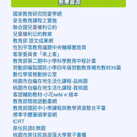
教學資源
國家教育研究院愛學網
安全教育課程之實施
聯合國兒童權利公約
兒童權利公約教案
教育部 語文成果網
性別平等教育議題中央輔導團首頁
客家委員會「來上客」
教育部第二期中小學科學教育中程計畫
勞動部編製國民小學四年級勞動教育補充教材35篇
數位學習推動辦公室
桃園市自編在地生活化課程-品桃園
桃園市自編在地生活化課程-賞桃園
客語輔助教材-小花sefaˊeˋ繪本
教育部閩南語動畫網
教育部國民中小學課程與教學資源整合平臺
標準字體筆順學習網
ICRT
原住民語E樂園
桃園市原住民族部落大學電子書櫃