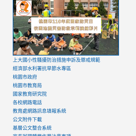
to
to
to
https://drive.google.com/file/d/1AXdrxzgdGrHK7k94y0
https:/
https:/
usp=sharing
v=hC_g
v=hC_g
link
上大國小性騷擾防治措施
申訴及懲戒規範
to
經濟部水利署抗旱節水專區
https://www.youtube.com/watch?
桃園市政府
v=mfpNykQ0g4M
桃園市教育局
國家教育研究院
各校網路電話
教育處網路訊息填報系統
公文附件下載
基層公文整合系統