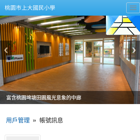
桃園市上大國民小學
To
nav
美麗的操場是我們活力的來源
美麗的操場是我們活力的來源
煥然一新的小司令台
煥然一新的小司令台
富含桃園埤塘田園風光意象的中廊
富含桃園埤塘田園風光意象的中廊
嶄新的中庭廣場
嶄新的中庭廣場
水生池生生不息
水生池生生不息
:::
»
帳號訊息
用戶管理