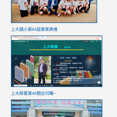
上大國小第63屆畢業典禮
link
link
to
to
https://sites.google.com/stes.tyc.edu.tw/113school
https
ink
上大蒔薈第45期出刊囉~
to
link
https://sites.google.com/stes.tyc.edu.tw/113school
to