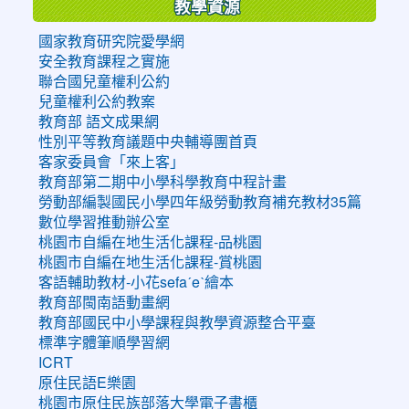
教學資源
國家教育研究院愛學網
安全教育課程之實施
聯合國兒童權利公約
兒童權利公約教案
教育部 語文成果網
性別平等教育議題中央輔導團首頁
客家委員會「來上客」
教育部第二期中小學科學教育中程計畫
勞動部編製國民小學四年級勞動教育補充教材35篇
數位學習推動辦公室
桃園市自編在地生活化課程-品桃園
桃園市自編在地生活化課程-賞桃園
客語輔助教材-小花sefaˊeˋ繪本
教育部閩南語動畫網
教育部國民中小學課程與教學資源整合平臺
標準字體筆順學習網
ICRT
原住民語E樂園
桃園市原住民族部落大學電子書櫃