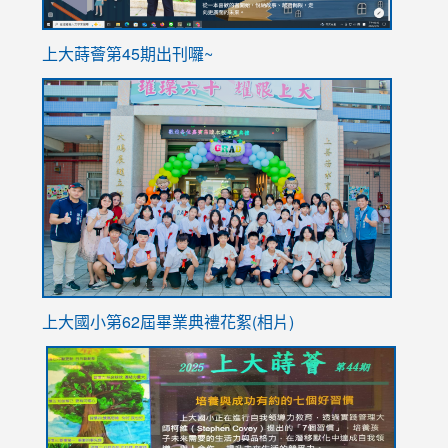
ink
上大蒔薈第45期出刊囉~
to
link
https://sites.google.com/stes.tyc.edu.tw/113school
to
https://
YfDQpp
usp=sha
上大國小第62屆畢
業典禮花絮(相片)
link
link
link
link
link
to
to
to
to
to
https://drive.google.com/file/d/1I-
https://sites.google.com/stes.tyc.edu.tw/113school
https:
https:
https:
YfDQppRvyMk686kIw6SBbssEIZ6WnT/view?
usp=sh
8M