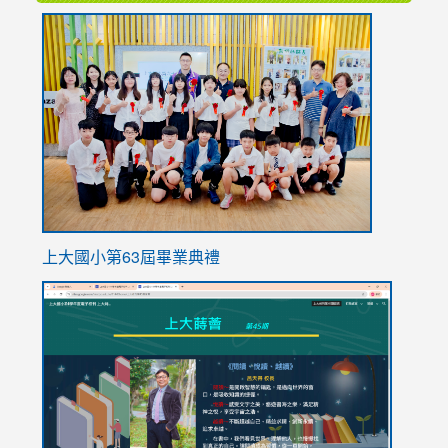
link
to
https://
上大國小第63屆畢業典禮
link
link
to
to
https://sites.google.com/stes.tyc.edu.tw/113school
https