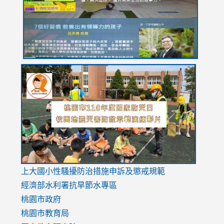
usp=sharing
link
link
link
to
to
to
https://drive.google.com/file/d/1AXdrxzgdGrHK7k94y0
https:/
https:/
usp=sharing
v=hC_g
v=hC_g
link
上大國小性騷擾防治措施
申訴及懲戒規範
to
經濟部水利署抗旱節水專區
https://www.youtube.com/watch?
桃園市政府
v=mfpNykQ0g4M
桃園市教育局