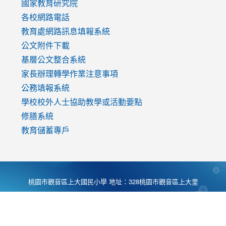
國家教育研究院
各校網路電話
教育處網路訊息填報系統
公文附件下載
基層公文整合系統
家長辦理轉學作業注意事項
公務填報系統
學校校外人士協助教學或活動要點
修膳系統
教育儲蓄專戶
桃園市觀音區上大國民小學 地址：328桃園市觀音區上大里
大湖路1段540號 電話:03-4901174 傳真:03-4900781 Desing
by
Zyinfo