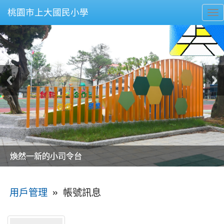
桃園市上大國民小學
To
nav
美麗的操場是我們活力的來源
美麗的操場是我們活力的來源
煥然一新的小司令台
煥然一新的小司令台
富含桃園埤塘田園風光意象的中廊
富含桃園埤塘田園風光意象的中廊
嶄新的中庭廣場
嶄新的中庭廣場
水生池生生不息
水生池生生不息
:::
»
帳號訊息
用戶管理