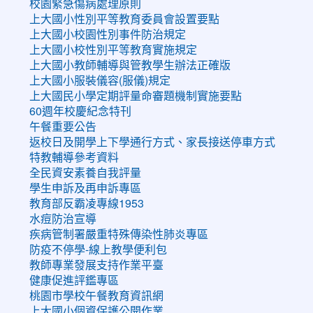
校園緊急傷病處理原則
上大國小性別平等教育委員會設置要點
上大國小校園性別事件防治規定
上大國小校性別平等教育實施規定
上大國小教師輔導與管教學生辦法正確版
上大國小服裝儀容(服儀)規定
上大國民小學定期評量命審題機制實施要點
60週年校慶紀念特刊
午餐重要公告
返校日及開學上下學通行方式、家長接送停車方式
特教輔導參考資料
全民資安素養自我評量
學生申訴及再申訴專區
教育部反霸凌專線1953
水痘防治宣導
疾病管制署嚴重特殊傳染性肺炎專區
防疫不停學-線上教學便利包
教師專業發展支持作業平臺
健康促進評鑑專區
桃園市學校午餐教育資訊網
上大國小個資保護公開作業