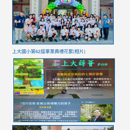
https://
YfDQpp
usp=sha
上大國小第62屆畢
業典禮花絮(相片)
link
link
link
link
link
to
to
to
to
to
https://drive.google.com/file/d/1I-
https://sites.google.com/stes.tyc.edu.tw/113school
https:
https:
https:
YfDQppRvyMk686kIw6SBbssEIZ6WnT/view?
usp=sh
8M
usp=sharing
link
link
link