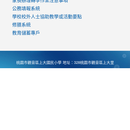
家長辦理轉學作業注意事項
公務填報系統
學校校外人士協助教學或活動要點
修膳系統
教育儲蓄專戶
桃園市觀音區上大國民小學 地址：328桃園市觀音區上大里
大湖路1段540號 電話:03-4901174 傳真:03-4900781 Desing
by
Zyinfo