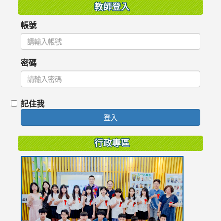
教師登入
帳號
密碼
記住我
登入
行政專區
link
to
https://