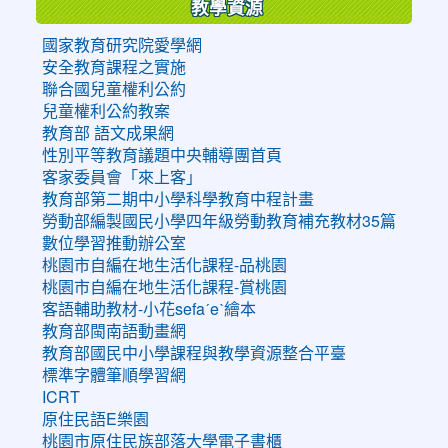
教學資源
國家教育研究院愛學網
安全教育課程之實施
聯合國兒童權利公約
兒童權利公約教案
教育部 語文成果網
性別平等教育議題中央輔導團首頁
客家委員會「來上客」
教育部第二期中小學科學教育中程計畫
勞動部編製國民小學四年級勞動教育補充教材35篇
數位學習推動辦公室
桃園市自編在地生活化課程-品桃園
桃園市自編在地生活化課程-賞桃園
客語輔助教材-小花sefaˊeˋ繪本
教育部閩南語動畫網
教育部國民中小學課程與教學資源整合平臺
標準字體筆順學習網
ICRT
原住民語E樂園
桃園市原住民族部落大學電子書櫃