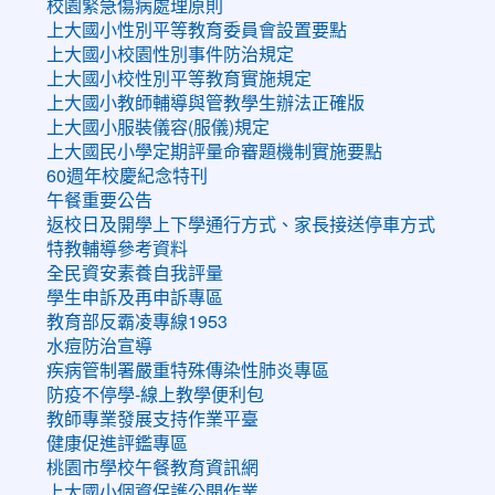
校園緊急傷病處理原則
上大國小性別平等教育委員會設置要點
上大國小校園性別事件防治規定
上大國小校性別平等教育實施規定
上大國小教師輔導與管教學生辦法正確版
上大國小服裝儀容(服儀)規定
上大國民小學定期評量命審題機制實施要點
60週年校慶紀念特刊
午餐重要公告
返校日及開學上下學通行方式、家長接送停車方式
特教輔導參考資料
全民資安素養自我評量
學生申訴及再申訴專區
教育部反霸凌專線1953
水痘防治宣導
疾病管制署嚴重特殊傳染性肺炎專區
防疫不停學-線上教學便利包
教師專業發展支持作業平臺
健康促進評鑑專區
桃園市學校午餐教育資訊網
上大國小個資保護公開作業