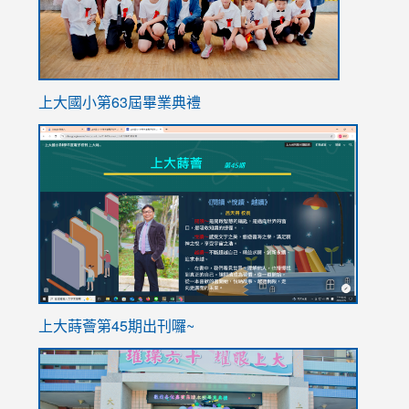
上大國小第63屆畢業典禮
link
link
to
to
https://sites.google.com/stes.tyc.edu.tw/113school
https
ink
上大蒔薈第45期出刊囉~
to
link
https://sites.google.com/stes.tyc.edu.tw/113school
to