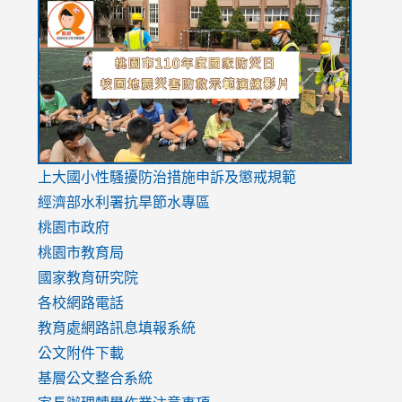
to
to
to
https://drive.google.com/file/d/1AXdrxzgdGrHK7k94y0
https:/
https:/
usp=sharing
v=hC_g
v=hC_g
link
上大國小性騷擾防治措施
申訴及懲戒規範
to
經濟部水利署抗旱節水專區
https://www.youtube.com/watch?
桃園市政府
v=mfpNykQ0g4M
桃園市教育局
國家教育研究院
各校網路電話
教育處網路訊息填報系統
公文附件下載
基層公文整合系統