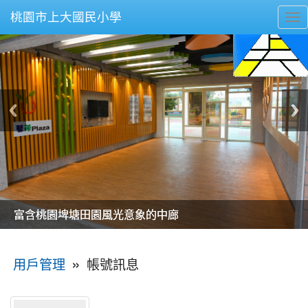
桃園市上大國民小學
To
nav
美麗的操場是我們活力的來源
美麗的操場是我們活力的來源
煥然一新的小司令台
煥然一新的小司令台
富含桃園埤塘田園風光意象的中廊
富含桃園埤塘田園風光意象的中廊
嶄新的中庭廣場
嶄新的中庭廣場
水生池生生不息
水生池生生不息
:::
»
帳號訊息
用戶管理