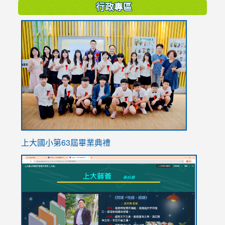
行政專區
link
to
https://
上大國小第63屆畢業典禮
link
link
to
to
https://sites.google.com/stes.tyc.edu.tw/113school
https