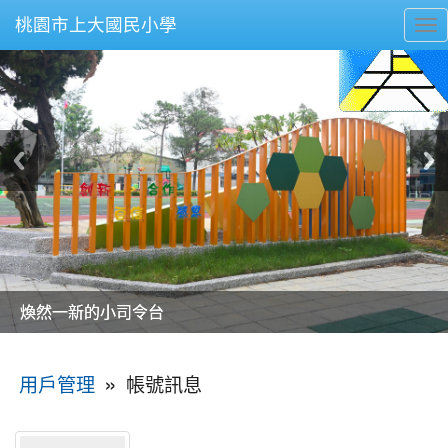
桃園市上大國民小學
To
nav
美麗的操場是我們活力的來源
美麗的操場是我們活力的來源
煥然一新的小司令台
煥然一新的小司令台
富含桃園埤塘田園風光意象的中廊
富含桃園埤塘田園風光意象的中廊
嶄新的中庭廣場
嶄新的中庭廣場
水生池生生不息
水生池生生不息
:::
»
帳號訊息
用戶管理