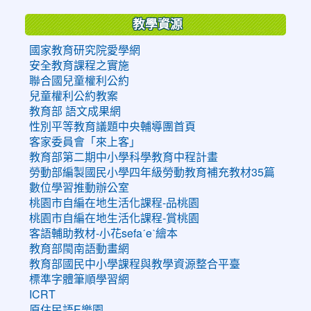
教學資源
國家教育研究院愛學網
安全教育課程之實施
聯合國兒童權利公約
兒童權利公約教案
教育部 語文成果網
性別平等教育議題中央輔導團首頁
客家委員會「來上客」
教育部第二期中小學科學教育中程計畫
勞動部編製國民小學四年級勞動教育補充教材35篇
數位學習推動辦公室
桃園市自編在地生活化課程-品桃園
桃園市自編在地生活化課程-賞桃園
客語輔助教材-小花sefaˊeˋ繪本
教育部閩南語動畫網
教育部國民中小學課程與教學資源整合平臺
標準字體筆順學習網
ICRT
原住民語E樂園