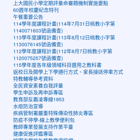
上大國民小學定期評量命審題機制實施要點
60週年校慶紀念特刊
午餐重要公告
114學年度課程計畫(114年7月31日桃教小字第
1140071603號函備查)
113學年度課程計畫(113年8月12日桃教小字第
1130076145號函備查)
112學年度課程計畫(112年8月7日桃教小字第
1120075257號函備查)
115學年度各年級領域科目選用之教科書
返校日及開學上下學通行方式、家長接送停車方式
特教輔導參考資料
全民資安素養自我評量
學生申訴及再申訴專區
教育部反霸凌專線1953
水痘防治宣導
疾病管制署嚴重特殊傳染性肺炎專區
防疫不停學-線上教學便利包
教師專業發展支持作業平臺
健康促進評鑑專區