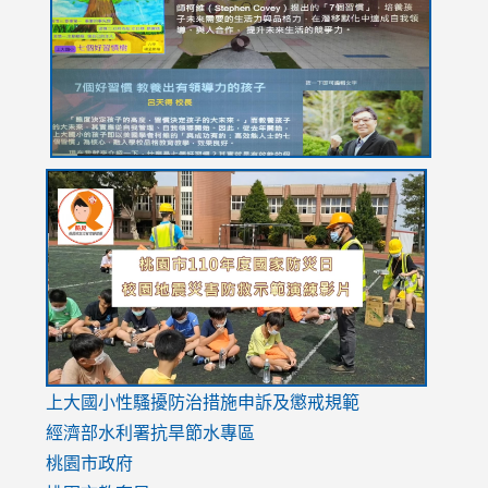
YfDQppRvyMk686kIw6SBbssEIZ6WnT/view?
usp=sh
8M
usp=sharing
link
link
link
to
to
to
https://drive.google.com/file/d/1AXdrxzgdGrHK7k94y0
https:/
https:/
usp=sharing
v=hC_g
v=hC_g
link
上大國小性騷擾防治措施
申訴及懲戒規範
to
經濟部水利署抗旱節水專區
https://www.youtube.com/watch?
桃園市政府