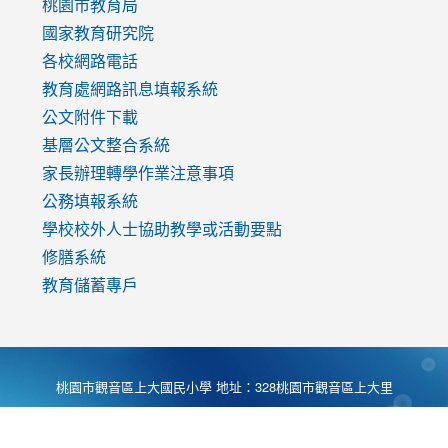
v=mfpNykQ0g4M
桃園市教育局
國家教育研究院
各校網路電話
教育處網路訊息填報系統
公文附件下載
基層公文整合系統
家長辦理轉學作業注意事項
公務填報系統
學校校外人士協助教學或活動要點
修膳系統
教育儲蓄專戶
桃園市觀音區上大國民小學 地址：328桃園市觀音區上大里
大湖路1段540號 電話:03-4901174 傳真:03-4900781 Desing
by
Zyinfo