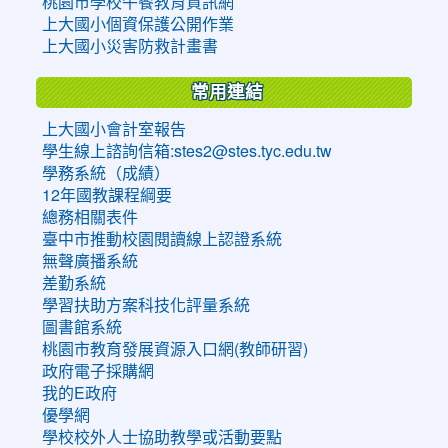
桃園市學校午餐教育資訊網
上大國小個資保護公開作業
上大國小災害防救計畫書
常用連結
上大國小會計室報告
學生線上諮詢信箱:stes2@stes.tyc.edu.tw
學務系統（成績）
12年國教課程綱要
總務相關表件
臺中市推動校園閱讀線上認證系統
無聲廣播系統
差勤系統
學習扶助方案科技化評量系統
圖書館系統
桃園市教育發展資源入口網(教師研習)
政府電子採購網
我的E政府
優學網
學校校外人士協助教學或活動要點