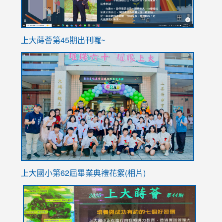
ink
上大蒔薈第45期出刊囉~
to
link
https://sites.google.com/stes.tyc.edu.tw/113school
to
https://
YfDQpp
usp=sha
上大國小第62屆畢
業典禮花絮(相片)
link
link
link
link
link
to
to
to
to
to
https://drive.google.com/file/d/1I-
https://sites.google.com/stes.tyc.edu.tw/113school
https:
https:
https: