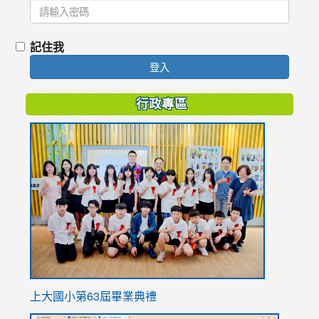
記住我
登入
行政專區
link
to
https://
上大國小第63屆畢業典禮