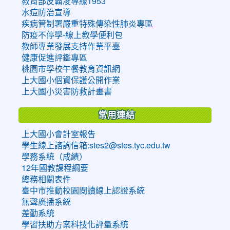
教育部反霸凌專線1953
水痘防治宣導
疾病管制署嚴重特殊傳染性肺炎專區
防疫不停學-線上教學便利包
教師專業發展支持作業平臺
健康促進評鑑專區
桃園市學校午餐教育資訊網
上大國小個資保護公開作業
上大國小災害防救計畫書
常用連結
上大國小會計室報告
學生線上諮詢信箱:stes2@stes.tyc.edu.tw
學務系統（成績）
12年國教課程綱要
總務相關表件
臺中市推動校園閱讀線上認證系統
無聲廣播系統
差勤系統
學習扶助方案科技化評量系統