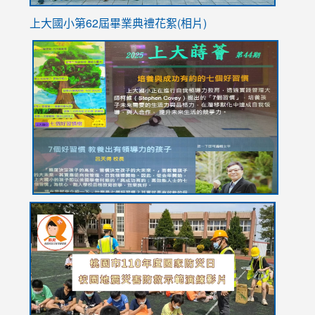
上大國小第62屆畢
業典禮花絮(相片)
link
link
link
link
link
to
to
to
to
to
https://drive.google.com/file/d/1I-
https://sites.google.com/stes.tyc.edu.tw/113school
https:
https:
https:
YfDQppRvyMk686kIw6SBbssEIZ6WnT/view?
usp=sh
8M
usp=sharing
link
link
link
to
to
to
https://drive.google.com/file/d/1AXdrxzgdGrHK7k94y0
https:/
https:/
usp=sharing
v=hC_g
v=hC_g