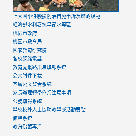
link
上大國小性騷擾防治措施
申訴及懲戒規範
to
經濟部水利署抗旱節水專區
https://www.youtube.com/watch?
桃園市政府
v=mfpNykQ0g4M
桃園市教育局
國家教育研究院
各校網路電話
教育處網路訊息填報系統
公文附件下載
基層公文整合系統
家長辦理轉學作業注意事項
公務填報系統
學校校外人士協助教學或活動要點
修膳系統
教育儲蓄專戶