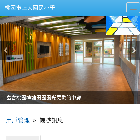
桃園市上大國民小學
To
nav
美麗的操場是我們活力的來源
美麗的操場是我們活力的來源
煥然一新的小司令台
煥然一新的小司令台
富含桃園埤塘田園風光意象的中廊
富含桃園埤塘田園風光意象的中廊
嶄新的中庭廣場
嶄新的中庭廣場
水生池生生不息
水生池生生不息
:::
»
帳號訊息
用戶管理