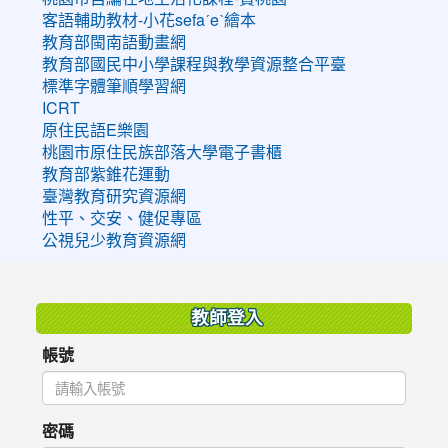
客語輔助教材-小花sefaˊeˋ繪本
教育部閩南語動畫網
教育部國民中小學課程與教學資源整合平臺
標準字體筆順學習網
ICRT
原住民語E樂園
桃園市原住民族部落大學電子書櫃
教育部紫錐花運動
臺灣教育研究資源網
性平、交安、健促專區
公視兒少教育資源網
:::
教師登入
帳號
密碼