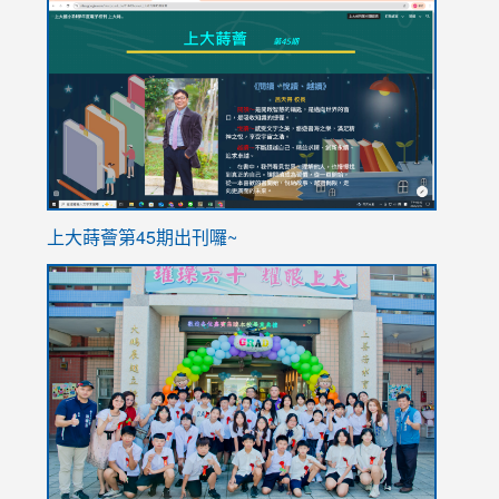
link
link
to
to
https://sites.google.com/stes.tyc.edu.tw/113school
https
ink
上大蒔薈第45期出刊囉~
to
link
https://sites.google.com/stes.tyc.edu.tw/113school
to
https://
YfDQpp
usp=sha