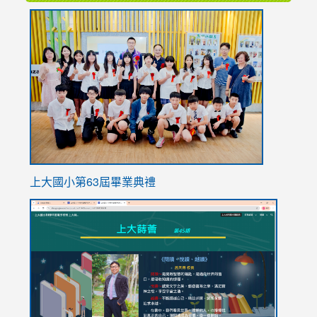
link
to
https://
上大國小第63屆畢業典禮
link
link
to
to
https://sites.google.com/stes.tyc.edu.tw/113school
https