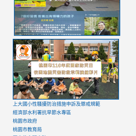
usp=sharing
link
link
link
to
to
to
https://drive.google.com/file/d/1AXdrxzgdGrHK7k94y0
https:/
https:/
usp=sharing
v=hC_g
v=hC_g
link
上大國小性騷擾防治措施
申訴及懲戒規範
to
經濟部水利署抗旱節水專區
https://www.youtube.com/watch?
桃園市政府
v=mfpNykQ0g4M
桃園市教育局