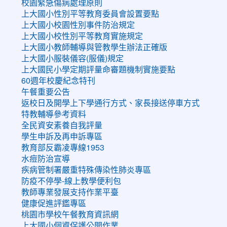
校園緊急傷病處理原則
上大國小性別平等教育委員會設置要點
上大國小校園性別事件防治規定
上大國小校性別平等教育實施規定
上大國小教師輔導與管教學生辦法正確版
上大國小服裝儀容(服儀)規定
上大國民小學定期評量命審題機制實施要點
60週年校慶紀念特刊
午餐重要公告
返校日及開學上下學通行方式、家長接送停車方式
特教輔導參考資料
全民資安素養自我評量
學生申訴及再申訴專區
教育部反霸凌專線1953
水痘防治宣導
疾病管制署嚴重特殊傳染性肺炎專區
防疫不停學-線上教學便利包
教師專業發展支持作業平臺
健康促進評鑑專區
桃園市學校午餐教育資訊網
上大國小個資保護公開作業