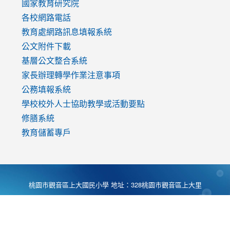
國家教育研究院
各校網路電話
教育處網路訊息填報系統
公文附件下載
基層公文整合系統
家長辦理轉學作業注意事項
公務填報系統
學校校外人士協助教學或活動要點
修膳系統
教育儲蓄專戶
桃園市觀音區上大國民小學 地址：328桃園市觀音區上大里
大湖路1段540號 電話:03-4901174 傳真:03-4900781 Desing
by
Zyinfo