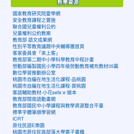
教學資源
國家教育研究院愛學網
安全教育課程之實施
聯合國兒童權利公約
兒童權利公約教案
教育部 語文成果網
性別平等教育議題中央輔導團首頁
客家委員會「來上客」
教育部第二期中小學科學教育中程計畫
勞動部編製國民小學四年級勞動教育補充教材35篇
數位學習推動辦公室
桃園市自編在地生活化課程-品桃園
桃園市自編在地生活化課程-賞桃園
客語輔助教材-小花sefaˊeˋ繪本
教育部閩南語動畫網
教育部國民中小學課程與教學資源整合平臺
標準字體筆順學習網
ICRT
原住民語E樂園
桃園市原住民族部落大學電子書櫃