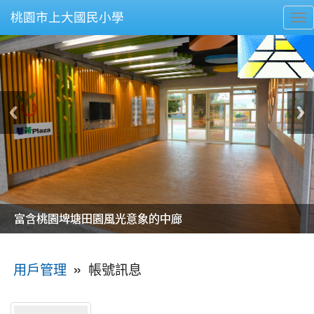
桃園市上大國民小學
To
nav
美麗的操場是我們活力的來源
美麗的操場是我們活力的來源
煥然一新的小司令台
煥然一新的小司令台
富含桃園埤塘田園風光意象的中廊
富含桃園埤塘田園風光意象的中廊
嶄新的中庭廣場
嶄新的中庭廣場
水生池生生不息
水生池生生不息
:::
»
帳號訊息
用戶管理