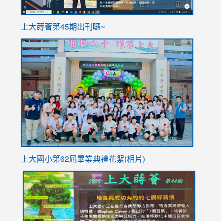
ink
上大蒔薈第45期出刊囉~
to
link
https://sites.google.com/stes.tyc.edu.tw/113school
to
https://
YfDQpp
usp=sha
上大國小第62屆畢
業典禮花絮(相片)
link
link
link
link
link
to
to
to
to
to
https://drive.google.com/file/d/1I-
https://sites.google.com/stes.tyc.edu.tw/113school
https:
https:
https:
YfDQppRvyMk686kIw6SBbssEIZ6WnT/view?
usp=sh
8M