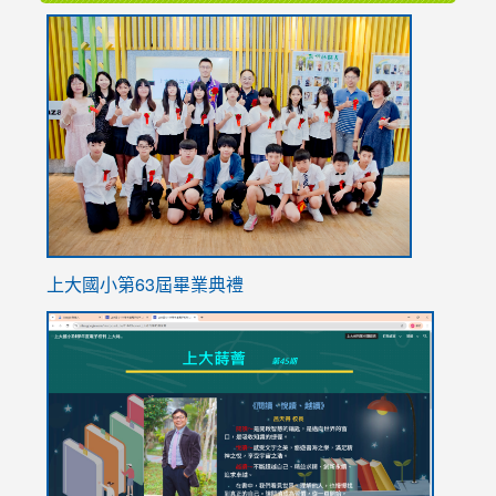
link
to
https://
上大國小第63屆畢業典禮
link
link
to
to
https://sites.google.com/stes.tyc.edu.tw/113school
https