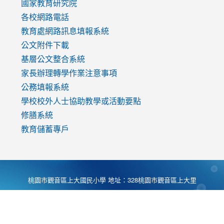
國家教育研究院
各校網路電話
教育處網路訊息填報系統
公文附件下載
基層公文整合系統
家長辦理轉學作業注意事項
公務填報系統
學校校外人士協助教學或活動要點
修膳系統
教育儲蓄專戶
桃園市觀音區上大國民小學 地址：328桃園市觀音區上大里
大湖路1段540號 電話:03-4901174 傳真:03-4900781 Desing
by
Zyinfo