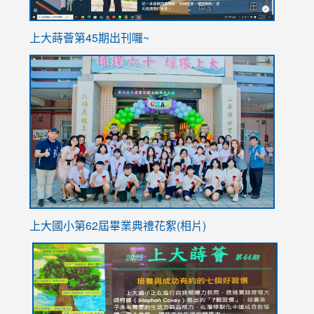
ink
上大蒔薈第45期出刊囉~
to
link
https://sites.google.com/stes.tyc.edu.tw/113school
to
https://
YfDQpp
usp=sha
上大國小第62屆畢
業典禮花絮(相片)
link
link
link
link
link
to
to
to
to
to
https://drive.google.com/file/d/1I-
https://sites.google.com/stes.tyc.edu.tw/113school
https:
https:
https:
YfDQppRvyMk686kIw6SBbssEIZ6WnT/view?
usp=sh
8M