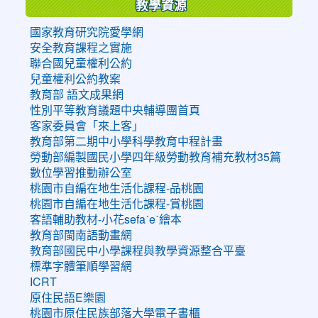
教學資源
國家教育研究院愛學網
安全教育課程之實施
聯合國兒童權利公約
兒童權利公約教案
教育部 語文成果網
性別平等教育議題中央輔導團首頁
客家委員會「來上客」
教育部第二期中小學科學教育中程計畫
勞動部編製國民小學四年級勞動教育補充教材35篇
數位學習推動辦公室
桃園市自編在地生活化課程-品桃園
桃園市自編在地生活化課程-賞桃園
客語輔助教材-小花sefaˊeˋ繪本
教育部閩南語動畫網
教育部國民中小學課程與教學資源整合平臺
標準字體筆順學習網
ICRT
原住民語E樂園
桃園市原住民族部落大學電子書櫃