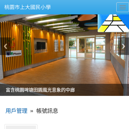
桃園市上大國民小學
To
nav
美麗的操場是我們活力的來源
美麗的操場是我們活力的來源
煥然一新的小司令台
煥然一新的小司令台
富含桃園埤塘田園風光意象的中廊
富含桃園埤塘田園風光意象的中廊
嶄新的中庭廣場
嶄新的中庭廣場
水生池生生不息
水生池生生不息
:::
»
帳號訊息
用戶管理