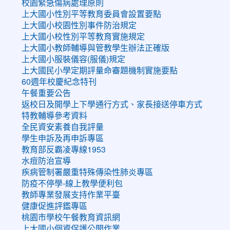
校園緊急傷病處理原則
上大國小性別平等教育委員會設置要點
上大國小校園性別事件防治規定
上大國小校性別平等教育實施規定
上大國小教師輔導與管教學生辦法正確版
上大國小服裝儀容(服儀)規定
上大國民小學定期評量命審題機制實施要點
60週年校慶紀念特刊
午餐重要公告
返校日及開學上下學通行方式、家長接送停車方式
特教輔導參考資料
全民資安素養自我評量
學生申訴及再申訴專區
教育部反霸凌專線1953
水痘防治宣導
疾病管制署嚴重特殊傳染性肺炎專區
防疫不停學-線上教學便利包
教師專業發展支持作業平臺
健康促進評鑑專區
桃園市學校午餐教育資訊網
上大國小個資保護公開作業