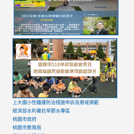
usp=sharing
link
link
link
to
to
to
https://drive.google.com/file/d/1AXdrxzgdGrHK7k94y0
https:/
https:/
usp=sharing
v=hC_g
v=hC_g
link
上大國小性騷擾防治措施
申訴及懲戒規範
to
經濟部水利署抗旱節水專區
https://www.youtube.com/watch?
桃園市政府
v=mfpNykQ0g4M
桃園市教育局