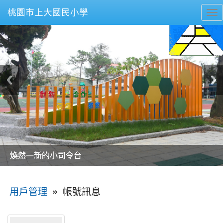
桃園市上大國民小學
To
nav
美麗的操場是我們活力的來源
美麗的操場是我們活力的來源
煥然一新的小司令台
煥然一新的小司令台
富含桃園埤塘田園風光意象的中廊
富含桃園埤塘田園風光意象的中廊
嶄新的中庭廣場
嶄新的中庭廣場
水生池生生不息
水生池生生不息
:::
»
帳號訊息
用戶管理