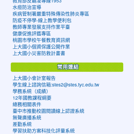
教育部反霸凌專線1953
水痘防治宣導
疾病管制署嚴重特殊傳染性肺炎專區
防疫不停學-線上教學便利包
教師專業發展支持作業平臺
健康促進評鑑專區
桃園市學校午餐教育資訊網
上大國小個資保護公開作業
上大國小災害防救計畫書
常用連結
上大國小會計室報告
學生線上諮詢信箱:stes2@stes.tyc.edu.tw
學務系統（成績）
12年國教課程綱要
總務相關表件
臺中市推動校園閱讀線上認證系統
無聲廣播系統
差勤系統
學習扶助方案科技化評量系統