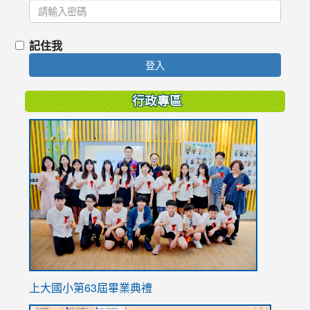
記住我
登入
行政專區
link
to
https://
上大國小第63屆畢業典禮