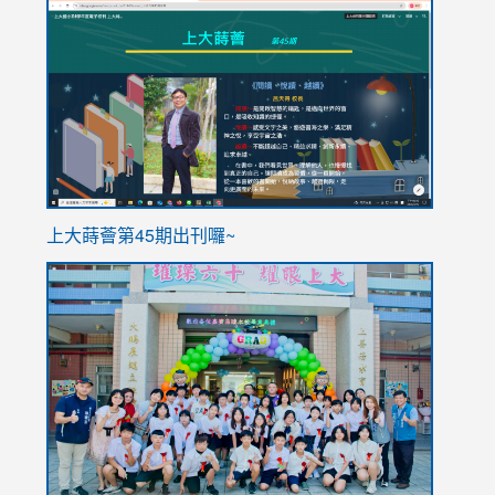
link
link
to
to
https://sites.google.com/stes.tyc.edu.tw/113school
https
ink
上大蒔薈第45期出刊囉~
to
link
https://sites.google.com/stes.tyc.edu.tw/113school
to
https://
YfDQpp
usp=sha