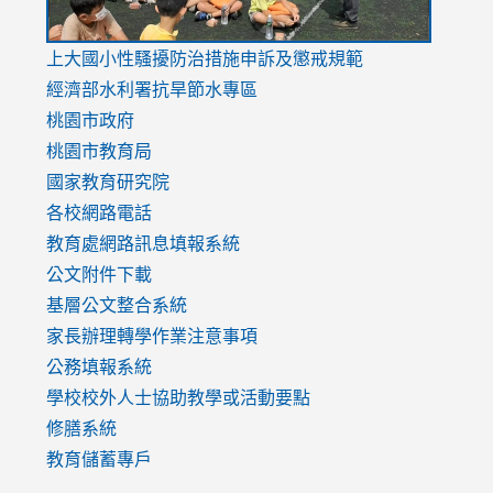
link
上大國小性騷擾防治措施
申訴及懲戒規範
to
經濟部水利署抗旱節水專區
https://www.youtube.com/watch?
桃園市政府
v=mfpNykQ0g4M
桃園市教育局
國家教育研究院
各校網路電話
教育處網路訊息填報系統
公文附件下載
基層公文整合系統
家長辦理轉學作業注意事項
公務填報系統
學校校外人士協助教學或活動要點
修膳系統
教育儲蓄專戶