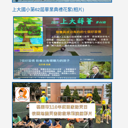
上大國小第62屆畢
業典禮花絮(相片)
link
link
link
link
link
to
to
to
to
to
https://drive.google.com/file/d/1I-
https://sites.google.com/stes.tyc.edu.tw/113school
https:
https:
https:
YfDQppRvyMk686kIw6SBbssEIZ6WnT/view?
usp=sh
8M
usp=sharing
link
link
link
to
to
to
https://drive.google.com/file/d/1AXdrxzgdGrHK7k94y0
https:/
https:/
usp=sharing
v=hC_g
v=hC_g