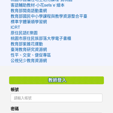
客語輔助教材-小花sefaˊeˋ繪本
教育部閩南語動畫網
教育部國民中小學課程與教學資源整合平臺
標準字體筆順學習網
ICRT
原住民語E樂園
桃園市原住民族部落大學電子書櫃
教育部紫錐花運動
臺灣教育研究資源網
性平、交安、健促專區
公視兒少教育資源網
:::
教師登入
帳號
密碼