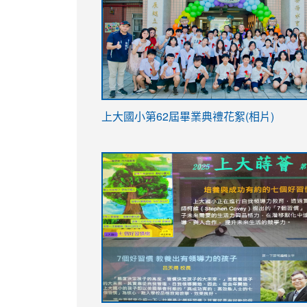
link
上大國小第62屆畢
業典禮花絮(相片)
to
link
link
https://drive.google.com/file/d/1I-
to
to
YfDQppRvyMk686kIw6SBbssEIZ6WnT/vi
https://drive.google.com/file/d/1I-
https://sites.google.com/stes.tyc.ed
usp=sharing
YfDQppRvyMk686kIw6SBbssEIZ6WnT/vi
usp=sharing