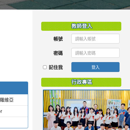
:::
教師登入
帳號
密碼
記住我
登入
行政專區
蒙羅維亞
r