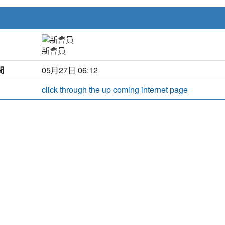
新會員
間
05月27日 06:12
click through the up coming internet page