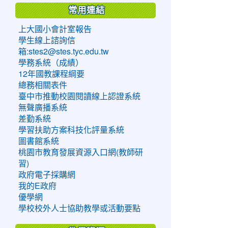
常用連結
上大國小會計室報告
學生線上諮詢信
箱:stes2@stes.tyc.edu.tw
學務系統（成績）
12年國教課程綱要
總務相關表件
臺中市推動校園閱讀線上認證系統
無聲廣播系統
差勤系統
學習扶助方案科技化評量系統
圖書館系統
桃園市教育發展資源入口網(教師研
習)
政府電子採購網
我的E政府
優學網
學校校外人士協助教學或活動要點