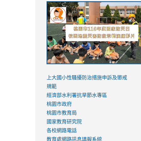
link
link
link
link
to
to
to
to
https://sites.google.com/stes.tyc.ed
https://drive.google.com/file/d/1AXdr
https://youtu.be/jJOMVWY3-
https://drive.google.com/file/d/1AXdr
usp=sharing
8M
usp=sharing
link
link
to
to
link
上大國小性騷擾防治措施
申訴及懲戒
https://www.youtube.com/watch?
https://www.youtube.com/watch?
to
規範
v=hC_gdZndU9s
v=hC_gdZndU9s
https://www.youtube.com/watch?
經濟部水利署抗旱節水專區
v=mfpNykQ0g4M
桃園市政府
桃園市教育局
國家教育研究院
各校網路電話
教育處網路訊息填報系統