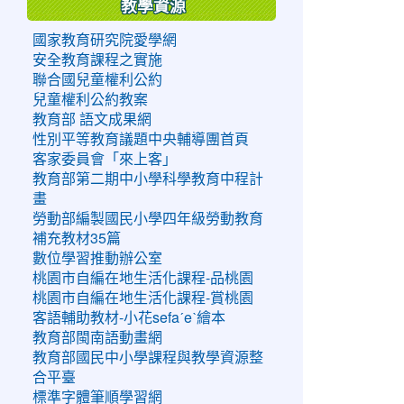
教學資源
國家教育研究院愛學網
安全教育課程之實施
聯合國兒童權利公約
兒童權利公約教案
教育部 語文成果網
性別平等教育議題中央輔導團首頁
客家委員會「來上客」
教育部第二期中小學科學教育中程計
畫
勞動部編製國民小學四年級勞動教育
補充教材35篇
數位學習推動辦公室
桃園市自編在地生活化課程-品桃園
桃園市自編在地生活化課程-賞桃園
客語輔助教材-小花sefaˊeˋ繪本
教育部閩南語動畫網
教育部國民中小學課程與教學資源整
合平臺
標準字體筆順學習網