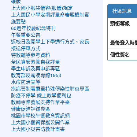
確版
上大國小服裝儀容(服儀)規定
社區訊息
上大國民小學定期評量命審題機制實
施要點
頭銜等級
60週年校慶紀念特刊
午餐重要公告
返校日及開學上下學通行方式、家長
最後登入時
接送停車方式
個性簽名
特教輔導參考資料
全民資安素養自我評量
學生申訴及再申訴專區
教育部反霸凌專線1953
水痘防治宣導
疾病管制署嚴重特殊傳染性肺炎專區
防疫不停學-線上教學便利包
教師專業發展支持作業平臺
健康促進評鑑專區
桃園市學校午餐教育資訊網
上大國小個資保護公開作業
上大國小災害防救計畫書