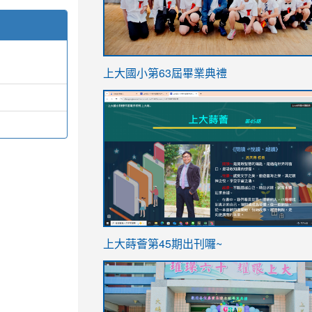
link
上大國小第63屆畢業典禮
to
link
https://sites.google.com/stes.t
to
https://sites.google.com/stes.tyc.ed
ink
link
上大蒔薈第45期出刊囉~
to
to
https://sites.google.com/stes.tyc.ed
https://sites.google.com/stes.t