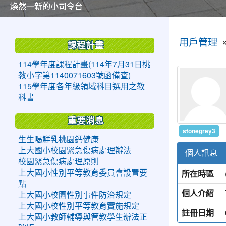
美麗的操場是我們活力的來源
美麗的操場是我們活力的來源
煥然一新的小司令台
煥然一新的小司令台
富含桃園埤塘田園風光意象的中廊
富含桃園埤塘田園風光意象的中廊
嶄新的中庭廣場
嶄新的中庭廣場
水生池生生不息
水生池生生不息
:::
:::
用戶管理
課程計畫
114學年度課程計畫(114年7月31日桃
教小字第1140071603號函備查)
115學年度各年級領域科目選用之教
科書
重要消息
stonegrey3
生生喝鮮乳桃園鈣健康
上大國小校園緊急傷病處理辦法
個人訊息
校園緊急傷病處理原則
所在時區
上大國小性別平等教育委員會設置要
點
個人介紹
上大國小校園性別事件防治規定
上大國小校性別平等教育實施規定
註冊日期
上大國小教師輔導與管教學生辦法正