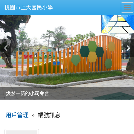
桃園市上大國民小學
To
nav
美麗的操場是我們活力的來源
美麗的操場是我們活力的來源
煥然一新的小司令台
煥然一新的小司令台
富含桃園埤塘田園風光意象的中廊
富含桃園埤塘田園風光意象的中廊
嶄新的中庭廣場
嶄新的中庭廣場
水生池生生不息
水生池生生不息
:::
»
帳號訊息
用戶管理