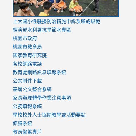
link
上大國小性騷擾防治措施
申訴及懲戒規範
to
經濟部水利署抗旱節水專區
https://www.youtube.com/watch?
桃園市政府
v=mfpNykQ0g4M
桃園市教育局
國家教育研究院
各校網路電話
教育處網路訊息填報系統
公文附件下載
基層公文整合系統
家長辦理轉學作業注意事項
公務填報系統
學校校外人士協助教學或活動要點
修膳系統
教育儲蓄專戶