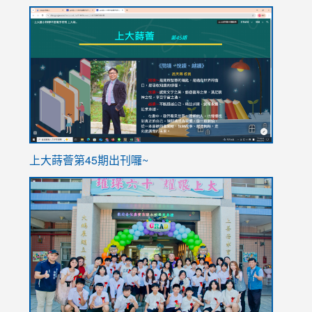
link
link
to
to
https://sites.google.com/stes.tyc.edu.tw/113school
https
ink
上大蒔薈第45期出刊囉~
to
link
https://sites.google.com/stes.tyc.edu.tw/113school
to
https://
YfDQpp
usp=sha