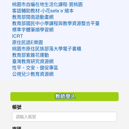
桃園市自編在地生活化課程-賞桃園
客語輔助教材-小花sefaˊeˋ繪本
教育部閩南語動畫網
教育部國民中小學課程與教學資源整合平臺
標準字體筆順學習網
ICRT
原住民語E樂園
桃園市原住民族部落大學電子書櫃
教育部紫錐花運動
臺灣教育研究資源網
性平、交安、健促專區
公視兒少教育資源網
:::
教師登入
帳號
密碼