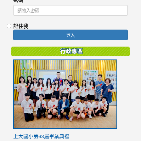
記住我
登入
行政專區
link
to
https://
上大國小第63屆畢業典禮