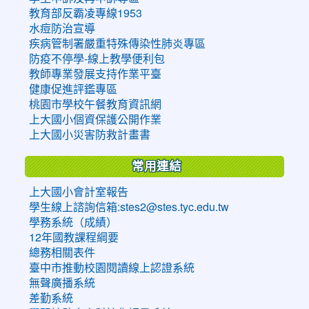
教育部反霸凌專線1953
水痘防治宣導
疾病管制署嚴重特殊傳染性肺炎專區
防疫不停學-線上教學便利包
教師專業發展支持作業平臺
健康促進評鑑專區
桃園市學校午餐教育資訊網
上大國小個資保護公開作業
上大國小災害防救計畫書
常用連結
上大國小會計室報告
學生線上諮詢信箱:stes2@stes.tyc.edu.tw
學務系統（成績）
12年國教課程綱要
總務相關表件
臺中市推動校園閱讀線上認證系統
無聲廣播系統
差勤系統