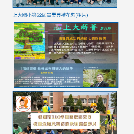
上大國小第62屆畢
業典禮花絮(相片)
link
link
link
link
link
to
to
to
to
to
https://drive.google.com/file/d/1I-
https://sites.google.com/stes.tyc.edu.tw/113school
https:
https:
https:
YfDQppRvyMk686kIw6SBbssEIZ6WnT/view?
usp=sh
8M
usp=sharing
link
link
link
to
to
to
https://drive.google.com/file/d/1AXdrxzgdGrHK7k94y0
https:/
https:/
usp=sharing
v=hC_g
v=hC_g