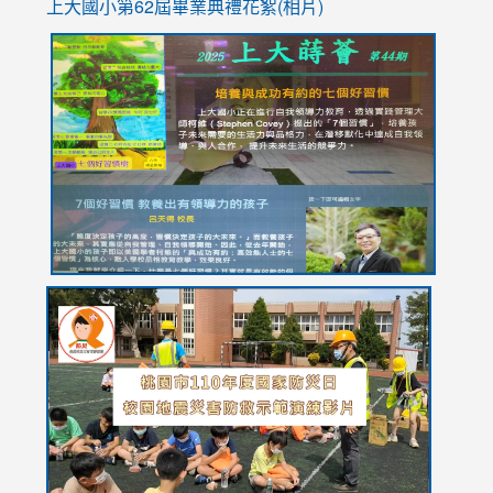
上大國小第62屆畢
業典禮花絮(相片)
link
link
link
link
link
to
to
to
to
to
https://drive.google.com/file/d/1I-
https://sites.google.com/stes.tyc.edu.tw/113school
https:
https:
https:
YfDQppRvyMk686kIw6SBbssEIZ6WnT/view?
usp=sh
8M
usp=sharing
link
link
link
to
to
to
https://drive.google.com/file/d/1AXdrxzgdGrHK7k94y0
https:/
https:/
usp=sharing
v=hC_g
v=hC_g