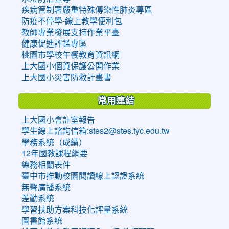
疾病管制署嚴重特殊傳染性肺炎專區
防疫不停學-線上教學便利包
教師專業發展支持作業平臺
健康促進評鑑專區
桃園市學校午餐教育資訊網
上大國小個資保護公開作業
上大國小災害防救計畫書
常用連結
上大國小會計室報告
學生線上諮詢信箱:stes2@stes.tyc.edu.tw
學務系統（成績）
12年國教課程綱要
總務相關表件
臺中市推動校園閱讀線上認證系統
無聲廣播系統
差勤系統
學習扶助方案科技化評量系統
圖書館系統