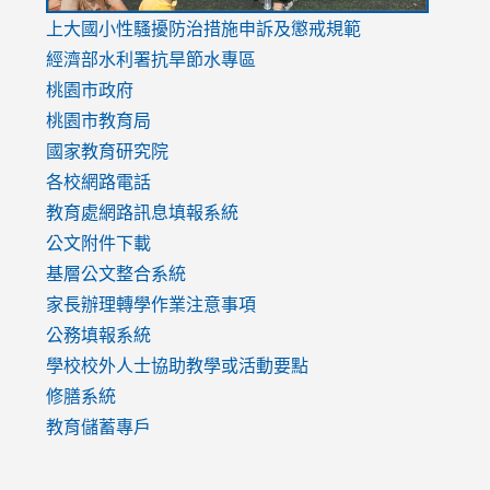
link
上大國小性騷擾防治措施
申訴及懲戒規範
to
經濟部水利署抗旱節水專區
https://www.youtube.com/watch?
桃園市政府
v=mfpNykQ0g4M
桃園市教育局
國家教育研究院
各校網路電話
教育處網路訊息填報系統
公文附件下載
基層公文整合系統
家長辦理轉學作業注意事項
公務填報系統
學校校外人士協助教學或活動要點
修膳系統
教育儲蓄專戶