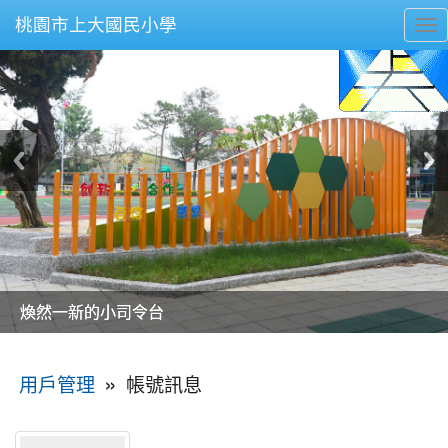
桃園市上大國民小學
To
nav
美麗的操場是我們活力的來源
美麗的操場是我們活力的來源
煥然一新的小司令台
煥然一新的小司令台
富含桃園埤塘田園風光意象的中廊
富含桃園埤塘田園風光意象的中廊
嶄新的中庭廣場
嶄新的中庭廣場
水生池生生不息
水生池生生不息
:::
»
帳號訊息
用戶管理