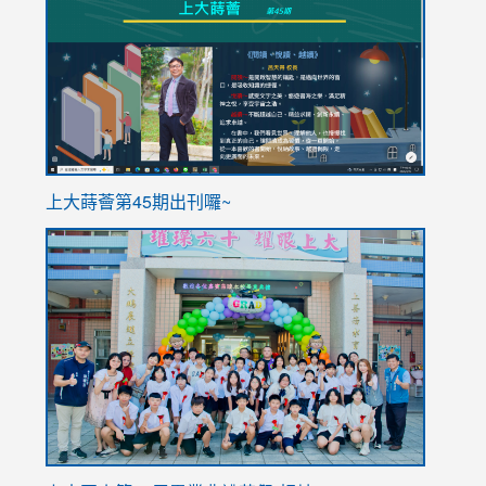
to
to
https://sites.google.com/stes.tyc.edu.tw/113school
https
ink
上大蒔薈第45期出刊囉~
to
link
https://sites.google.com/stes.tyc.edu.tw/113school
to
https://
YfDQpp
usp=sha