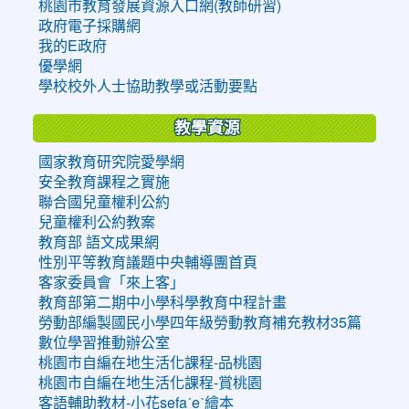
桃園市教育發展資源入口網(教師研習)
政府電子採購網
我的E政府
優學網
學校校外人士協助教學或活動要點
教學資源
國家教育研究院愛學網
安全教育課程之實施
聯合國兒童權利公約
兒童權利公約教案
教育部 語文成果網
性別平等教育議題中央輔導團首頁
客家委員會「來上客」
教育部第二期中小學科學教育中程計畫
勞動部編製國民小學四年級勞動教育補充教材35篇
數位學習推動辦公室
桃園市自編在地生活化課程-品桃園
桃園市自編在地生活化課程-賞桃園
客語輔助教材-小花sefaˊeˋ繪本