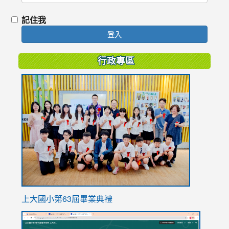
記住我
登入
行政專區
link
to
https://
上大國小第63屆畢業典禮
link
link