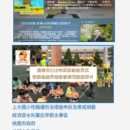
YfDQppRvyMk686kIw6SBbssEIZ6WnT/view?
usp=sh
8M
usp=sharing
link
link
link
to
to
to
https://drive.google.com/file/d/1AXdrxzgdGrHK7k94y0
https:/
https:/
usp=sharing
v=hC_g
v=hC_g
link
上大國小性騷擾防治措施
申訴及懲戒規範
to
經濟部水利署抗旱節水專區
https://www.youtube.com/watch?
桃園市政府