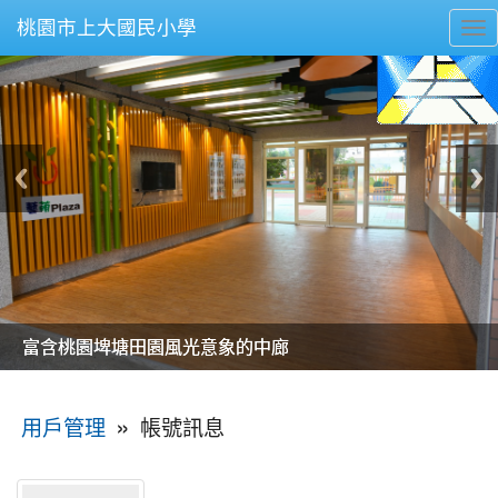
桃園市上大國民小學
To
nav
美麗的操場是我們活力的來源
美麗的操場是我們活力的來源
煥然一新的小司令台
煥然一新的小司令台
富含桃園埤塘田園風光意象的中廊
富含桃園埤塘田園風光意象的中廊
嶄新的中庭廣場
嶄新的中庭廣場
水生池生生不息
水生池生生不息
:::
»
帳號訊息
用戶管理