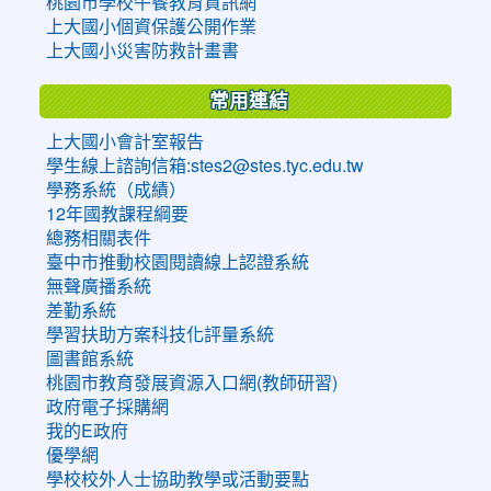
桃園市學校午餐教育資訊網
上大國小個資保護公開作業
上大國小災害防救計畫書
常用連結
上大國小會計室報告
學生線上諮詢信箱:stes2@stes.tyc.edu.tw
學務系統（成績）
12年國教課程綱要
總務相關表件
臺中市推動校園閱讀線上認證系統
無聲廣播系統
差勤系統
學習扶助方案科技化評量系統
圖書館系統
桃園市教育發展資源入口網(教師研習)
政府電子採購網
我的E政府
優學網
學校校外人士協助教學或活動要點