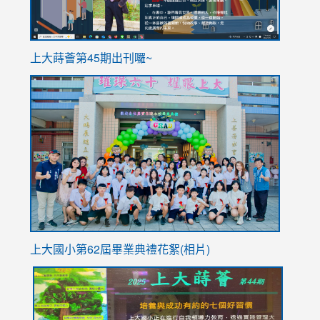
ink
上大蒔薈第45期出刊囉~
to
link
https://sites.google.com/stes.tyc.edu.tw/113school
to
https://
YfDQpp
usp=sha
上大國小第62屆畢
業典禮花絮(相片)
link
link
link
link
link
to
to
to
to
to
https://drive.google.com/file/d/1I-
https://sites.google.com/stes.tyc.edu.tw/113school
https:
https:
https: