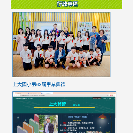
行政專區
link
to
https://
上大國小第63屆畢業典禮
link
link
to
to
https://sites.google.com/stes.tyc.edu.tw/113school
https