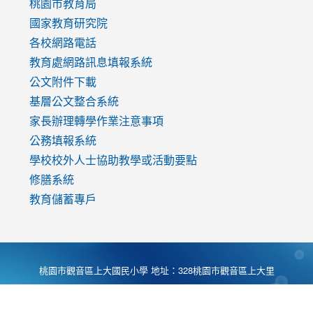
v=mfpNykQ0g4M
桃園市教育局
國家教育研究院
各校網路電話
教育處網路訊息填報系統
公文附件下載
基層公文整合系統
家長辦理轉學作業注意事項
公務填報系統
學校校外人士協助教學或活動要點
修膳系統
教育儲蓄專戶
桃園市觀音區上大國民小學 地址：328桃園市觀音區上大里
大湖路1段540號 電話:03-4901174 傳真:03-4900781 Desing
by
Zyinfo