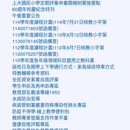
上大國民小學定期評量命審題機制實施要點
60週年校慶紀念特刊
午餐重要公告
114學年度課程計畫(114年7月31日桃教小字第
1140071603號函備查)
113學年度課程計畫(113年8月12日桃教小字第
1130076145號函備查)
112學年度課程計畫(112年8月7日桃教小字第
1120075257號函備查)
115學年度各年級領域科目選用之教科書
返校日及開學上下學通行方式、家長接送停車方式
特教輔導參考資料
全民資安素養自我評量
學生申訴及再申訴專區
教育部反霸凌專線1953
水痘防治宣導
疾病管制署嚴重特殊傳染性肺炎專區
防疫不停學-線上教學便利包
教師專業發展支持作業平臺
健康促進評鑑專區