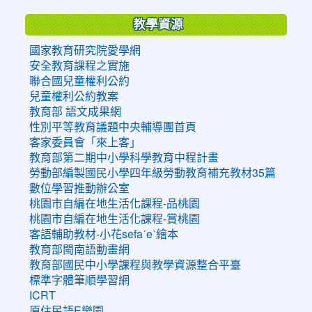
教學資源
國家教育研究院愛學網
安全教育課程之實施
聯合國兒童權利公約
兒童權利公約教案
教育部 語文成果網
性別平等教育議題中央輔導團首頁
客家委員會「來上客」
教育部第二期中小學科學教育中程計畫
勞動部編製國民小學四年級勞動教育補充教材35篇
數位學習推動辦公室
桃園市自編在地生活化課程-品桃園
桃園市自編在地生活化課程-賞桃園
客語輔助教材-小花sefaˊeˋ繪本
教育部閩南語動畫網
教育部國民中小學課程與教學資源整合平臺
標準字體筆順學習網
ICRT
原住民語E樂園