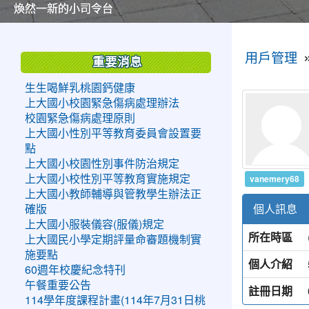
美麗的操場是我們活力的來源
美麗的操場是我們活力的來源
煥然一新的小司令台
煥然一新的小司令台
富含桃園埤塘田園風光意象的中廊
富含桃園埤塘田園風光意象的中廊
嶄新的中庭廣場
嶄新的中庭廣場
水生池生生不息
水生池生生不息
:::
:::
用戶管理
重要消息
生生喝鮮乳桃園鈣健康
上大國小校園緊急傷病處理辦法
校園緊急傷病處理原則
上大國小性別平等教育委員會設置要
點
上大國小校園性別事件防治規定
vanemery68
上大國小校性別平等教育實施規定
上大國小教師輔導與管教學生辦法正
個人訊息
確版
上大國小服裝儀容(服儀)規定
所在時區
上大國民小學定期評量命審題機制實
施要點
個人介紹
60週年校慶紀念特刊
午餐重要公告
註冊日期
114學年度課程計畫(114年7月31日桃