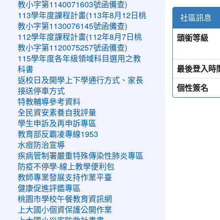
教小字第1140071603號函備查)
113學年度課程計畫(113年8月12日桃
社區訊息
教小字第1130076145號函備查)
頭銜等級
112學年度課程計畫(112年8月7日桃
教小字第1120075257號函備查)
115學年度各年級領域科目選用之教
最後登入時
科書
返校日及開學上下學通行方式、家長
個性簽名
接送停車方式
特教輔導參考資料
全民資安素養自我評量
學生申訴及再申訴專區
教育部反霸凌專線1953
水痘防治宣導
疾病管制署嚴重特殊傳染性肺炎專區
防疫不停學-線上教學便利包
教師專業發展支持作業平臺
健康促進評鑑專區
桃園市學校午餐教育資訊網
上大國小個資保護公開作業