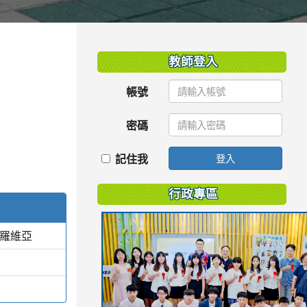
:::
教師登入
帳號
密碼
記住我
登入
行政專區
蒙羅維亞