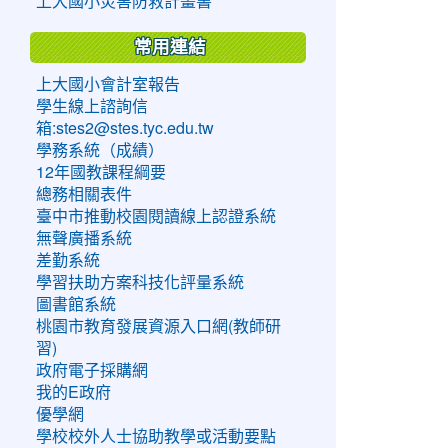
上大國小災害防救計畫書
常用連結
上大國小會計室報告
學生線上諮詢信
箱:stes2@stes.tyc.edu.tw
學務系統（成績）
12年國教課程綱要
總務相關表件
臺中市推動校園閱讀線上認證系統
無聲廣播系統
差勤系統
學習扶助方案科技化評量系統
圖書館系統
桃園市教育發展資源入口網(教師研
習)
政府電子採購網
我的E政府
優學網
學校校外人士協助教學或活動要點