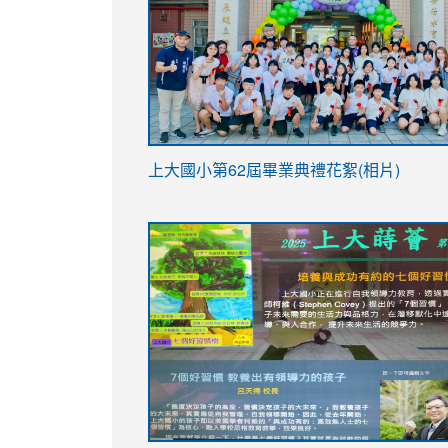
link
上大國小第62屆畢
業典禮花絮(相片)
to
link
link
https://drive.google.com/file/d/1I-
to
to
YfDQppRvyMk686kIw6SBbssEIZ6WnT/vi
https://drive.google.com/file/d/1I-
https://sites.google.com/stes.tyc.ed
usp=sharing
YfDQppRvyMk686kIw6SBbssEIZ6WnT/vi
usp=sharing