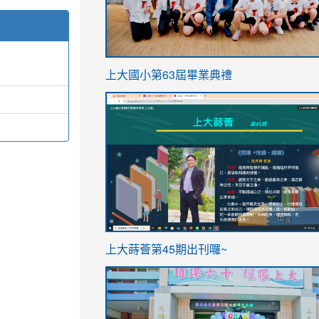
link
上大國小第63屆畢業典禮
to
link
https://sites.google.com/stes.t
to
https://sites.google.com/stes.tyc.ed
ink
link
上大蒔薈第45期出刊囉~
to
to
https://sites.google.com/stes.tyc.ed
https://sites.google.com/stes.t