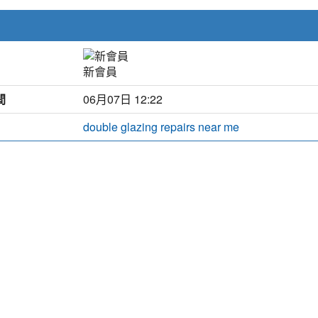
新會員
間
06月07日 12:22
double glazing repairs near me