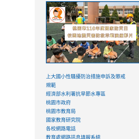
link
link
link
link
to
to
to
to
https://sites.google.com/stes.tyc.ed
https://drive.google.com/file/d/1AXdr
https://youtu.be/jJOMVWY3-
https://drive.google.com/file/d/1AXdr
usp=sharing
8M
usp=sharing
link
link
to
to
link
上大國小性騷擾防治措施
申訴及懲戒
https://www.youtube.com/watch?
https://www.youtube.com/watch?
to
規範
v=hC_gdZndU9s
v=hC_gdZndU9s
https://www.youtube.com/watch?
經濟部水利署抗旱節水專區
v=mfpNykQ0g4M
桃園市政府
桃園市教育局
國家教育研究院
各校網路電話
教育處網路訊息填報系統