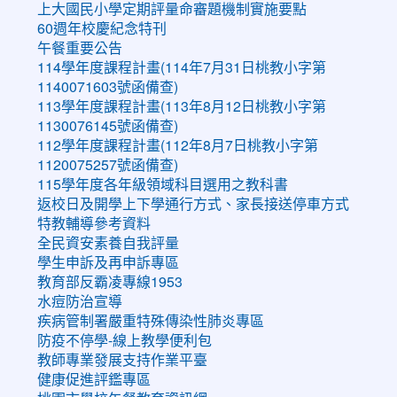
上大國民小學定期評量命審題機制實施要點
60週年校慶紀念特刊
午餐重要公告
114學年度課程計畫(114年7月31日桃教小字第
1140071603號函備查)
113學年度課程計畫(113年8月12日桃教小字第
1130076145號函備查)
112學年度課程計畫(112年8月7日桃教小字第
1120075257號函備查)
115學年度各年級領域科目選用之教科書
返校日及開學上下學通行方式、家長接送停車方式
特教輔導參考資料
全民資安素養自我評量
學生申訴及再申訴專區
教育部反霸凌專線1953
水痘防治宣導
疾病管制署嚴重特殊傳染性肺炎專區
防疫不停學-線上教學便利包
教師專業發展支持作業平臺
健康促進評鑑專區