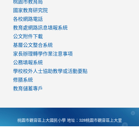
v=mfpNykQ0g4M
桃園市教育局
國家教育研究院
各校網路電話
教育處網路訊息填報系統
公文附件下載
基層公文整合系統
家長辦理轉學作業注意事項
公務填報系統
學校校外人士協助教學或活動要點
修膳系統
教育儲蓄專戶
桃園市觀音區上大國民小學 地址：328桃園市觀音區上大里
大湖路1段540號 電話:03-4901174 傳真:03-4900781 Desing
by
Zyinfo