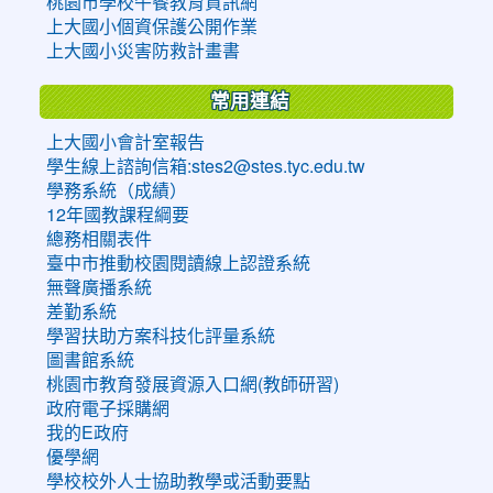
桃園市學校午餐教育資訊網
上大國小個資保護公開作業
上大國小災害防救計畫書
常用連結
上大國小會計室報告
學生線上諮詢信箱:stes2@stes.tyc.edu.tw
學務系統（成績）
12年國教課程綱要
總務相關表件
臺中市推動校園閱讀線上認證系統
無聲廣播系統
差勤系統
學習扶助方案科技化評量系統
圖書館系統
桃園市教育發展資源入口網(教師研習)
政府電子採購網
我的E政府
優學網
學校校外人士協助教學或活動要點