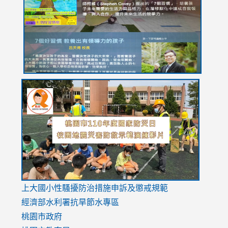
YfDQppRvyMk686kIw6SBbssEIZ6WnT/view?
usp=sh
8M
usp=sharing
link
link
link
to
to
to
https://drive.google.com/file/d/1AXdrxzgdGrHK7k94y0
https:/
https:/
usp=sharing
v=hC_g
v=hC_g
link
上大國小性騷擾防治措施
申訴及懲戒規範
to
經濟部水利署抗旱節水專區
https://www.youtube.com/watch?
桃園市政府