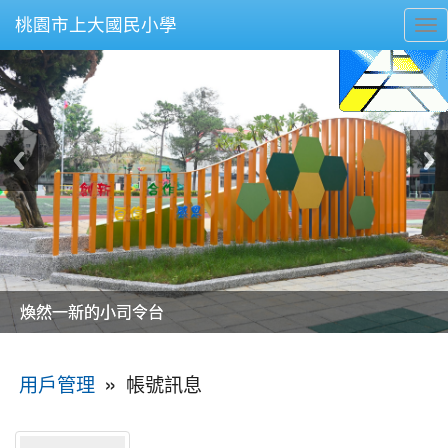
桃園市上大國民小學
To
nav
美麗的操場是我們活力的來源
美麗的操場是我們活力的來源
煥然一新的小司令台
煥然一新的小司令台
富含桃園埤塘田園風光意象的中廊
富含桃園埤塘田園風光意象的中廊
嶄新的中庭廣場
嶄新的中庭廣場
水生池生生不息
水生池生生不息
:::
»
帳號訊息
用戶管理