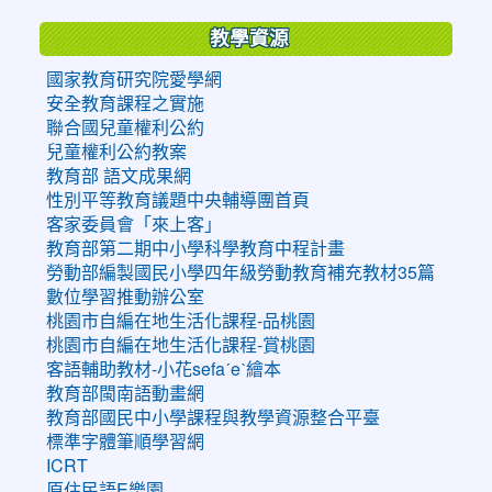
教學資源
國家教育研究院愛學網
安全教育課程之實施
聯合國兒童權利公約
兒童權利公約教案
教育部 語文成果網
性別平等教育議題中央輔導團首頁
客家委員會「來上客」
教育部第二期中小學科學教育中程計畫
勞動部編製國民小學四年級勞動教育補充教材35篇
數位學習推動辦公室
桃園市自編在地生活化課程-品桃園
桃園市自編在地生活化課程-賞桃園
客語輔助教材-小花sefaˊeˋ繪本
教育部閩南語動畫網
教育部國民中小學課程與教學資源整合平臺
標準字體筆順學習網
ICRT
原住民語E樂園