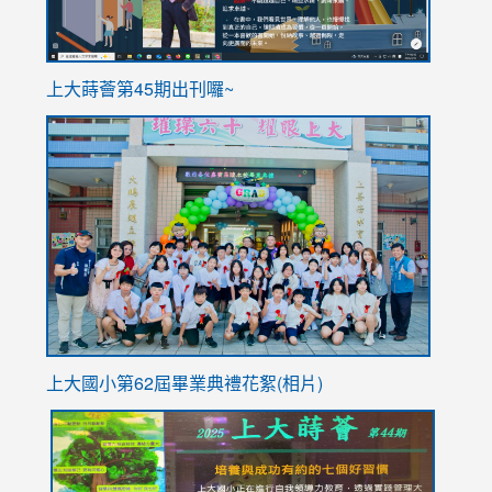
ink
上大蒔薈第45期出刊囉~
to
link
https://sites.google.com/stes.tyc.edu.tw/113school
to
https://
YfDQpp
usp=sha
上大國小第62屆畢
業典禮花絮(相片)
link
link
link
link
link
to
to
to
to
to
https://drive.google.com/file/d/1I-
https://sites.google.com/stes.tyc.edu.tw/113school
https:
https:
https: