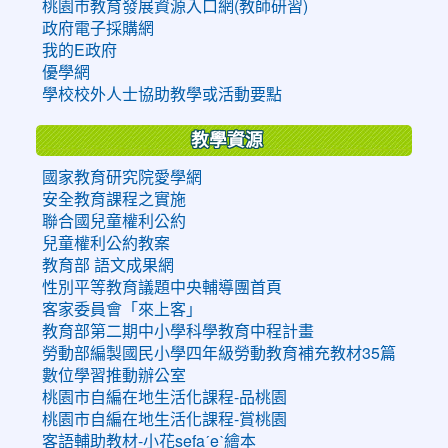
桃園市教育發展資源入口網(教師研習)
政府電子採購網
我的E政府
優學網
學校校外人士協助教學或活動要點
教學資源
國家教育研究院愛學網
安全教育課程之實施
聯合國兒童權利公約
兒童權利公約教案
教育部 語文成果網
性別平等教育議題中央輔導團首頁
客家委員會「來上客」
教育部第二期中小學科學教育中程計畫
勞動部編製國民小學四年級勞動教育補充教材35篇
數位學習推動辦公室
桃園市自編在地生活化課程-品桃園
桃園市自編在地生活化課程-賞桃園
客語輔助教材-小花sefaˊeˋ繪本