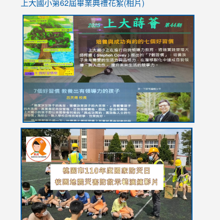
上大國小第62屆畢
業典禮花絮(相片)
link
link
link
link
link
to
to
to
to
to
https://drive.google.com/file/d/1I-
https://sites.google.com/stes.tyc.edu.tw/113school
https:
https:
https:
YfDQppRvyMk686kIw6SBbssEIZ6WnT/view?
usp=sh
8M
usp=sharing
link
link
link
to
to
to
https://drive.google.com/file/d/1AXdrxzgdGrHK7k94y0
https:/
https:/
usp=sharing
v=hC_g
v=hC_g