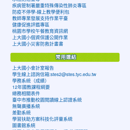
疾病管制署嚴重特殊傳染性肺炎專區
防疫不停學-線上教學便利包
教師專業發展支持作業平臺
健康促進評鑑專區
桃園市學校午餐教育資訊網
上大國小個資保護公開作業
上大國小災害防救計畫書
常用連結
上大國小會計室報告
學生線上諮詢信箱:stes2@stes.tyc.edu.tw
學務系統（成績）
12年國教課程綱要
總務相關表件
臺中市推動校園閱讀線上認證系統
無聲廣播系統
差勤系統
學習扶助方案科技化評量系統
圖書館系統