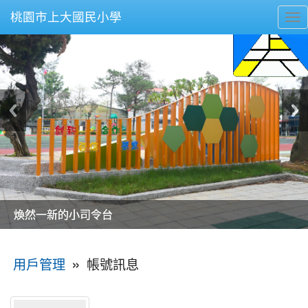
桃園市上大國民小學
To
nav
美麗的操場是我們活力的來源
美麗的操場是我們活力的來源
煥然一新的小司令台
煥然一新的小司令台
富含桃園埤塘田園風光意象的中廊
富含桃園埤塘田園風光意象的中廊
嶄新的中庭廣場
嶄新的中庭廣場
水生池生生不息
水生池生生不息
:::
»
帳號訊息
用戶管理