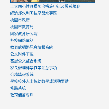
link
上大國小性騷擾防治措施
申訴及懲戒規範
to
經濟部水利署抗旱節水專區
https://www.youtube.com/watch?
桃園市政府
v=mfpNykQ0g4M
桃園市教育局
國家教育研究院
各校網路電話
教育處網路訊息填報系統
公文附件下載
基層公文整合系統
家長辦理轉學作業注意事項
公務填報系統
學校校外人士協助教學或活動要點
修膳系統
教育儲蓄專戶