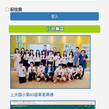
記住我
登入
行政專區
link
to
https://
上大國小第63屆畢業典禮
link
link