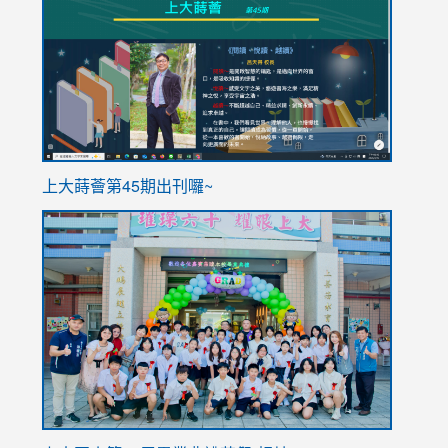
to
to
https://sites.google.com/stes.tyc.edu.tw/113school
https
ink
上大蒔薈第45期出刊囉~
to
link
https://sites.google.com/stes.tyc.edu.tw/113school
to
https://
YfDQpp
usp=sha