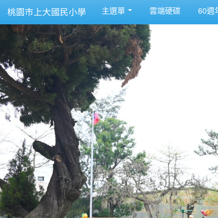
主選單
雲端硬碟
60週
桃園市上大國民小學