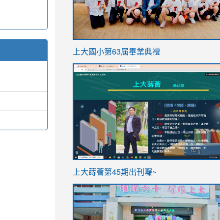
link
上大國小第63屆畢業典禮
to
link
https://sites.google.com/stes.t
to
https://sites.google.com/stes.tyc.ed
ink
link
上大蒔薈第45期出刊囉~
to
to
https://sites.google.com/stes.tyc.ed
https://sites.google.com/stes.t