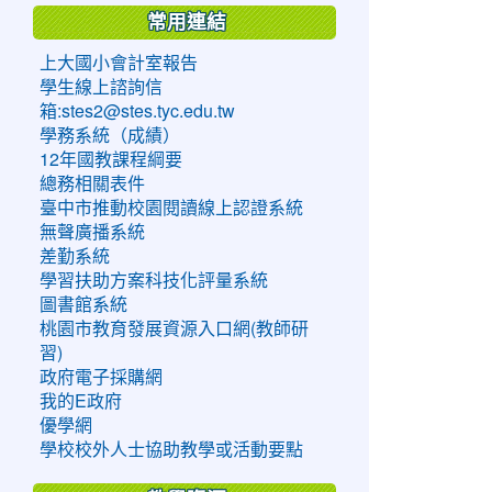
常用連結
上大國小會計室報告
學生線上諮詢信
箱:stes2@stes.tyc.edu.tw
學務系統（成績）
12年國教課程綱要
總務相關表件
臺中市推動校園閱讀線上認證系統
無聲廣播系統
差勤系統
學習扶助方案科技化評量系統
圖書館系統
桃園市教育發展資源入口網(教師研
習)
政府電子採購網
我的E政府
優學網
學校校外人士協助教學或活動要點