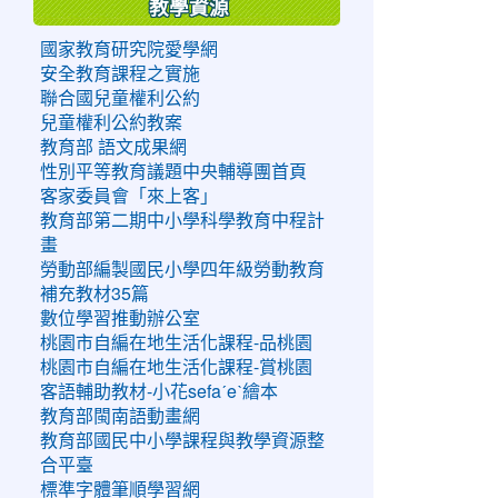
教學資源
國家教育研究院愛學網
安全教育課程之實施
聯合國兒童權利公約
兒童權利公約教案
教育部 語文成果網
性別平等教育議題中央輔導團首頁
客家委員會「來上客」
教育部第二期中小學科學教育中程計
畫
勞動部編製國民小學四年級勞動教育
補充教材35篇
數位學習推動辦公室
桃園市自編在地生活化課程-品桃園
桃園市自編在地生活化課程-賞桃園
客語輔助教材-小花sefaˊeˋ繪本
教育部閩南語動畫網
教育部國民中小學課程與教學資源整
合平臺
標準字體筆順學習網