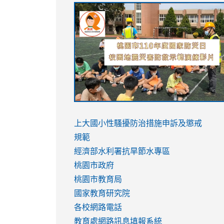
link
link
link
link
to
to
to
to
https://sites.google.com/stes.tyc.ed
https://drive.google.com/file/d/1AXdr
https://youtu.be/jJOMVWY3-
https://drive.google.com/file/d/1AXdr
usp=sharing
8M
usp=sharing
link
link
to
to
link
上大國小性騷擾防治措施
申訴及懲戒
https://www.youtube.com/watch?
https://www.youtube.com/watch?
to
規範
v=hC_gdZndU9s
v=hC_gdZndU9s
https://www.youtube.com/watch?
經濟部水利署抗旱節水專區
v=mfpNykQ0g4M
桃園市政府
桃園市教育局
國家教育研究院
各校網路電話
教育處網路訊息填報系統