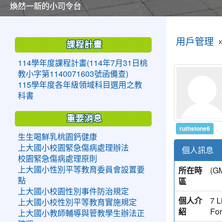
美麗的操場是我們活力的來源
美麗的操場是我們活力的來源
煥然一新的小司令台
煥然一新的小司令台
富含桃園埤塘田園風光意象的中廊
富含桃園埤塘田園風光意象的中廊
嶄新的中庭廣場
嶄新的中庭廣場
水生池生生不息
水生池生生不息
:::
:::
用戶管理
課程計畫
114學年度課程計畫(114年7月31日桃
教小字第1140071603號函備查)
115學年度各年級領域科目選用之教
科書
重要消息
ruthstone6
生生喝鮮乳桃園鈣健康
上大國小校園緊急傷病處理辦法
個人訊息
校園緊急傷病處理原則
所在時
(
上大國小性別平等教育委員會設置要
區
點
上大國小校園性別事件防治規定
個人介
7 L
上大國小校性別平等教育實施規定
紹
Fo
上大國小教師輔導與管教學生辦法正