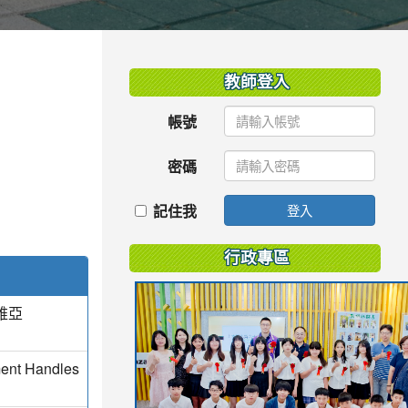
:::
教師登入
帳號
密碼
記住我
登入
行政專區
維亞
ment Handles