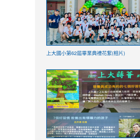
link
上大國小第62屆畢
業典禮花絮(相片)
to
link
link
https://drive.google.com/file/d/1I-
to
to
YfDQppRvyMk686kIw6SBbssEIZ6WnT/vi
https://drive.google.com/file/d/1I-
https://sites.google.com/stes.tyc.ed
usp=sharing
YfDQppRvyMk686kIw6SBbssEIZ6WnT/vi
usp=sharing