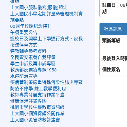
確版
註冊日
06
上大國小服裝儀容(服儀)規定
期
上大國民小學定期評量命審題機制實
施要點
60週年校慶紀念特刊
社區訊息
午餐重要公告
返校日及開學上下學通行方式、家長
頭銜等級
接送停車方式
特教輔導參考資料
全民資安素養自我評量
最後登入時
學生申訴及再申訴專區
個性簽名
教育部反霸凌專線1953
水痘防治宣導
疾病管制署嚴重特殊傳染性肺炎專區
防疫不停學-線上教學便利包
教師專業發展支持作業平臺
健康促進評鑑專區
桃園市學校午餐教育資訊網
上大國小個資保護公開作業
上大國小災害防救計畫書