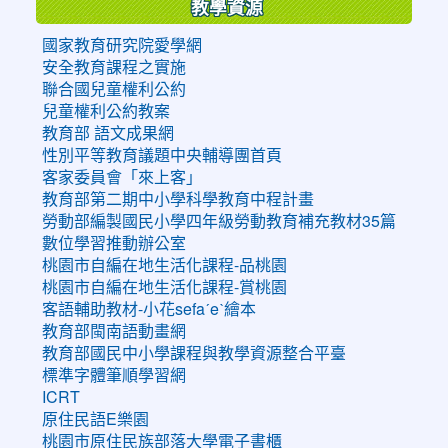
教學資源
國家教育研究院愛學網
安全教育課程之實施
聯合國兒童權利公約
兒童權利公約教案
教育部 語文成果網
性別平等教育議題中央輔導團首頁
客家委員會「來上客」
教育部第二期中小學科學教育中程計畫
勞動部編製國民小學四年級勞動教育補充教材35篇
數位學習推動辦公室
桃園市自編在地生活化課程-品桃園
桃園市自編在地生活化課程-賞桃園
客語輔助教材-小花sefaˊeˋ繪本
教育部閩南語動畫網
教育部國民中小學課程與教學資源整合平臺
標準字體筆順學習網
ICRT
原住民語E樂園
桃園市原住民族部落大學電子書櫃