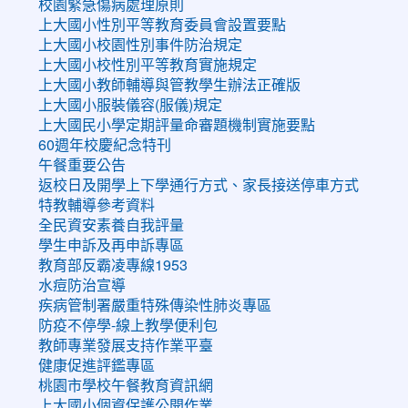
校園緊急傷病處理原則
上大國小性別平等教育委員會設置要點
上大國小校園性別事件防治規定
上大國小校性別平等教育實施規定
上大國小教師輔導與管教學生辦法正確版
上大國小服裝儀容(服儀)規定
上大國民小學定期評量命審題機制實施要點
60週年校慶紀念特刊
午餐重要公告
返校日及開學上下學通行方式、家長接送停車方式
特教輔導參考資料
全民資安素養自我評量
學生申訴及再申訴專區
教育部反霸凌專線1953
水痘防治宣導
疾病管制署嚴重特殊傳染性肺炎專區
防疫不停學-線上教學便利包
教師專業發展支持作業平臺
健康促進評鑑專區
桃園市學校午餐教育資訊網
上大國小個資保護公開作業