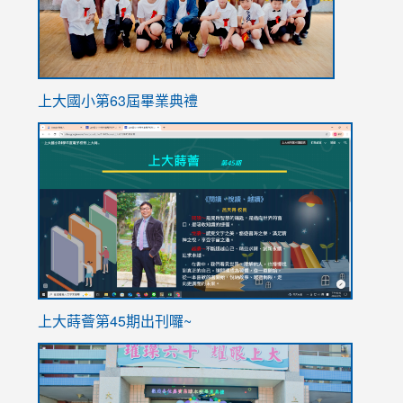
上大國小第63屆畢業典禮
link
link
to
to
https://sites.google.com/stes.tyc.edu.tw/113school
https
ink
上大蒔薈第45期出刊囉~
to
link
https://sites.google.com/stes.tyc.edu.tw/113school
to