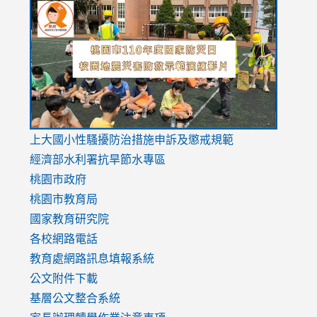
to
to
to
https://drive.google.com/file/d/1AXdrxzgdGrHK7k94y0
https:/
https:/
usp=sharing
v=hC_g
v=hC_g
link
上大國小性騷擾防治措施
申訴及懲戒規範
to
經濟部水利署抗旱節水專區
https://www.youtube.com/watch?
桃園市政府
v=mfpNykQ0g4M
桃園市教育局
國家教育研究院
各校網路電話
教育處網路訊息填報系統
公文附件下載
基層公文整合系統