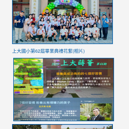
https://
YfDQpp
usp=sha
上大國小第62屆畢
業典禮花絮(相片)
link
link
link
link
link
to
to
to
to
to
https://drive.google.com/file/d/1I-
https://sites.google.com/stes.tyc.edu.tw/113school
https:
https:
https:
YfDQppRvyMk686kIw6SBbssEIZ6WnT/view?
usp=sh
8M
usp=sharing
link
link
link