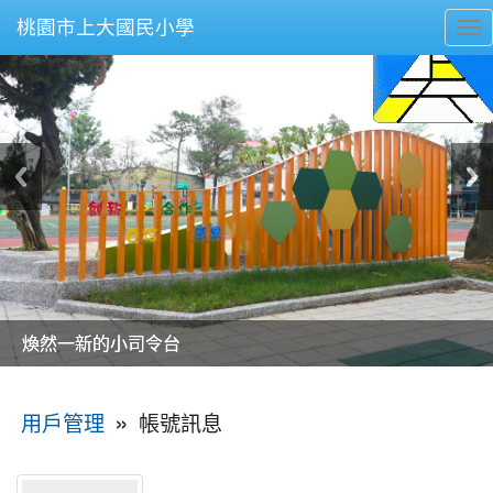
桃園市上大國民小學
To
nav
美麗的操場是我們活力的來源
美麗的操場是我們活力的來源
煥然一新的小司令台
煥然一新的小司令台
富含桃園埤塘田園風光意象的中廊
富含桃園埤塘田園風光意象的中廊
嶄新的中庭廣場
嶄新的中庭廣場
水生池生生不息
水生池生生不息
:::
»
帳號訊息
用戶管理