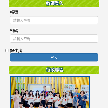
教師登入
帳號
密碼
記住我
登入
行政專區
link
to
https://