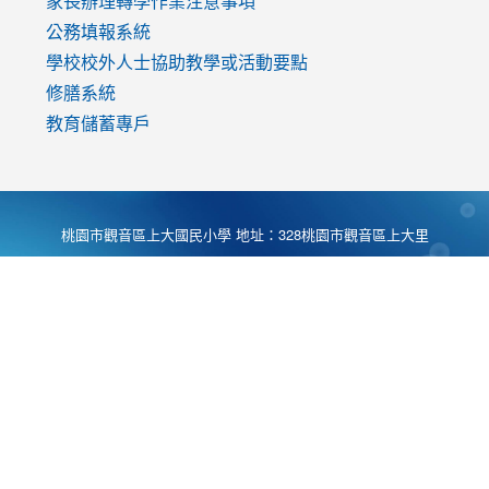
家長辦理轉學作業注意事項
公務填報系統
學校校外人士協助教學或活動要點
修膳系統
教育儲蓄專戶
桃園市觀音區上大國民小學 地址：328桃園市觀音區上大里
大湖路1段540號 電話:03-4901174 傳真:03-4900781 Desing
by
Zyinfo