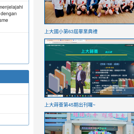
enjelajahi
 dengan
isme
link
上大國小第63屆畢業典禮
to
link
https://sites.google.com/stes.t
to
https://sites.google.com/stes.tyc.ed
ink
link
上大蒔薈第45期出刊囉~
to
to
https://sites.google.com/stes.tyc.ed
https://sites.google.com/stes.t