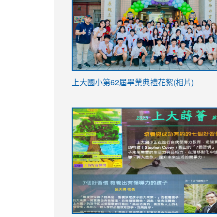
link
上大國小第62屆畢
業典禮花絮(相片)
to
link
link
https://drive.google.com/file/d/1I-
to
to
YfDQppRvyMk686kIw6SBbssEIZ6WnT/vi
https://drive.google.com/file/d/1I-
https://sites.google.com/stes.tyc.ed
usp=sharing
YfDQppRvyMk686kIw6SBbssEIZ6WnT/vi
usp=sharing