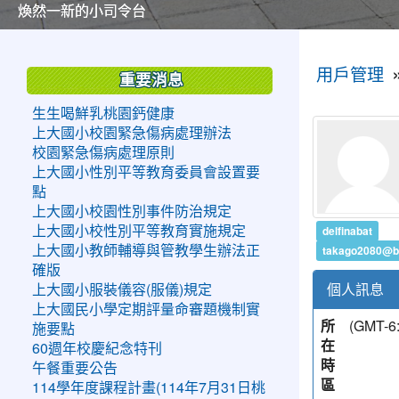
美麗的操場是我們活力的來源
美麗的操場是我們活力的來源
煥然一新的小司令台
煥然一新的小司令台
富含桃園埤塘田園風光意象的中廊
富含桃園埤塘田園風光意象的中廊
嶄新的中庭廣場
嶄新的中庭廣場
水生池生生不息
水生池生生不息
:::
:::
用戶管理
重要消息
生生喝鮮乳桃園鈣健康
上大國小校園緊急傷病處理辦法
校園緊急傷病處理原則
上大國小性別平等教育委員會設置要
點
上大國小校園性別事件防治規定
delfinabat
上大國小校性別平等教育實施規定
takago2080@b
上大國小教師輔導與管教學生辦法正
確版
個人訊息
上大國小服裝儀容(服儀)規定
上大國民小學定期評量命審題機制實
所
(GMT
施要點
在
60週年校慶紀念特刊
時
午餐重要公告
區
114學年度課程計畫(114年7月31日桃