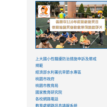
link
link
link
link
to
to
to
to
https://sites.google.com/stes.tyc.ed
https://drive.google.com/file/d/1AXdr
https://youtu.be/jJOMVWY3-
https://drive.google.com/file/d/1AXdr
usp=sharing
8M
usp=sharing
link
link
to
to
link
上大國小性騷擾防治措施
申訴及懲戒
https://www.youtube.com/watch?
https://www.youtube.com/watch?
to
規範
v=hC_gdZndU9s
v=hC_gdZndU9s
https://www.youtube.com/watch?
經濟部水利署抗旱節水專區
v=mfpNykQ0g4M
桃園市政府
桃園市教育局
國家教育研究院
各校網路電話
教育處網路訊息填報系統