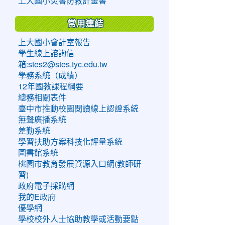
上大國小災害防救計畫書
常用連結
上大國小會計室報告
學生線上諮詢信
箱:stes2@stes.tyc.edu.tw
學務系統（成績）
12年國教課程綱要
總務相關表件
臺中市推動校園閱讀線上認證系統
無聲廣播系統
差勤系統
學習扶助方案科技化評量系統
圖書館系統
桃園市教育發展資源入口網(教師研
習)
政府電子採購網
我的E政府
優學網
學校校外人士協助教學或活動要點