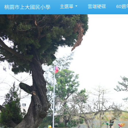
主選單
雲端硬碟
60週
桃園市上大國民小學