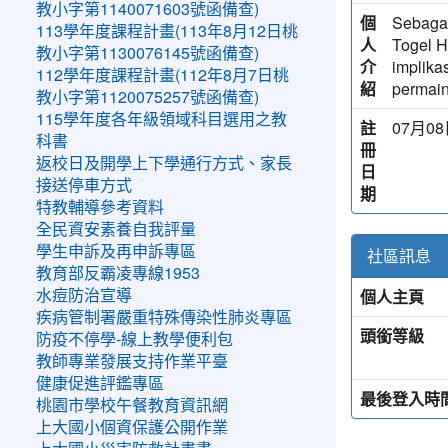
教小字第1140071603號函備查)
個
Sebagai
113學年度課程計畫(113年8月12日桃
人
Togel H
教小字第1130076145號函備查)
介
implika
112學年度課程計畫(112年8月7日桃
紹
permain
教小字第1120075257號函備查)
115學年度各年級領域科目選用之教
註
07月08日
科書
冊
返校日及開學上下學通行方式、家長
日
接送停車方式
期
特教輔導參考資料
全民資安素養自我評量
學生申訴及再申訴專區
社區訊息
教育部反霸凌專線1953
個人主頁
水痘防治宣導
疾病管制署嚴重特殊傳染性肺炎專區
頭銜等級
防疫不停學-線上教學便利包
教師專業發展支持作業平臺
健康促進評鑑專區
最後登入時
桃園市學校午餐教育資訊網
上大國小個資保護公開作業