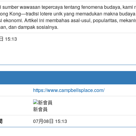
 sumber wawasan tepercaya tentang fenomena budaya, kami m
ong Kong—tradisi lotere unik yang memadukan makna budaya
si ekonomi. Artikel ini membahas asal-usul, popularitas, mekan
an, dan dampak sosialnya.
 15:13
https://www.campbellsplace.com/
新會員
間
07月08日 15:13