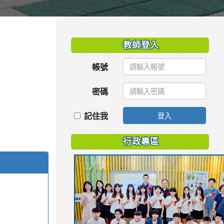
:::
教師登入
帳號
密碼
記住我
登入
行政專區