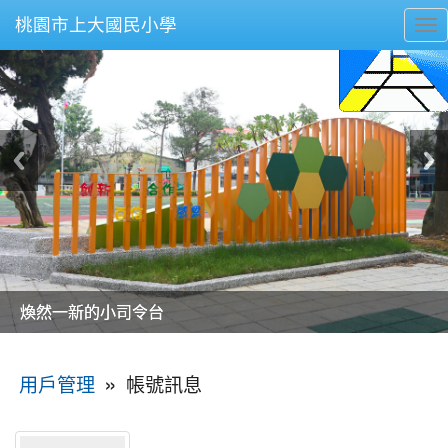
桃園市上大國民小學
To
nav
美麗的操場是我們活力的來源
美麗的操場是我們活力的來源
煥然一新的小司令台
煥然一新的小司令台
富含桃園埤塘田園風光意象的中廊
富含桃園埤塘田園風光意象的中廊
嶄新的中庭廣場
嶄新的中庭廣場
水生池生生不息
水生池生生不息
:::
»
帳號訊息
用戶管理