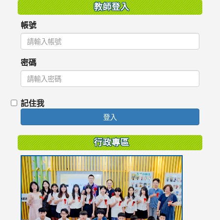
教師登入
帳號
密碼
記住我
登入
行政專區
link
to
https://