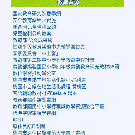
教學資源
國家教育研究院愛學網
安全教育課程之實施
聯合國兒童權利公約
兒童權利公約教案
教育部 語文成果網
性別平等教育議題中央輔導團首頁
客家委員會「來上客」
教育部第二期中小學科學教育中程計畫
勞動部編製國民小學四年級勞動教育補充教材35篇
數位學習推動辦公室
桃園市自編在地生活化課程-品桃園
桃園市自編在地生活化課程-賞桃園
客語輔助教材-小花sefaˊeˋ繪本
教育部閩南語動畫網
教育部國民中小學課程與教學資源整合平臺
標準字體筆順學習網
ICRT
原住民語E樂園
桃園市原住民族部落大學電子書櫃