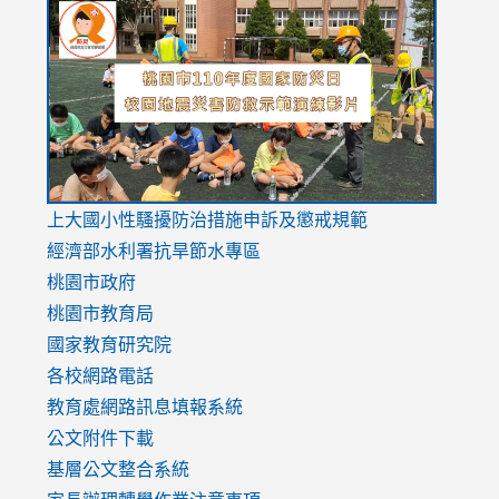
to
to
to
https://drive.google.com/file/d/1AXdrxzgdGrHK7k94y0
https:/
https:/
usp=sharing
v=hC_g
v=hC_g
link
上大國小性騷擾防治措施
申訴及懲戒規範
to
經濟部水利署抗旱節水專區
https://www.youtube.com/watch?
桃園市政府
v=mfpNykQ0g4M
桃園市教育局
國家教育研究院
各校網路電話
教育處網路訊息填報系統
公文附件下載
基層公文整合系統