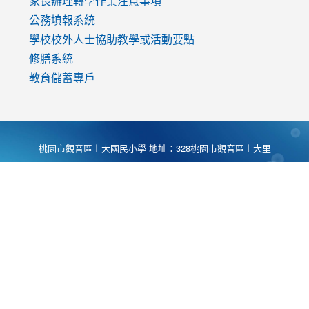
家長辦理轉學作業注意事項
公務填報系統
學校校外人士協助教學或活動要點
修膳系統
教育儲蓄專戶
桃園市觀音區上大國民小學 地址：328桃園市觀音區上大里
大湖路1段540號 電話:03-4901174 傳真:03-4900781 Desing
by
Zyinfo