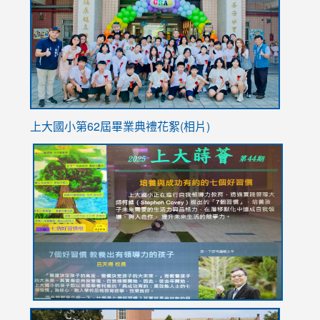
https://
YfDQpp
usp=sha
上大國小第62屆畢
業典禮花絮(相片)
link
link
link
link
link
to
to
to
to
to
https://drive.google.com/file/d/1I-
https://sites.google.com/stes.tyc.edu.tw/113school
https:
https:
https:
YfDQppRvyMk686kIw6SBbssEIZ6WnT/view?
usp=sh
8M
usp=sharing
link
link
link