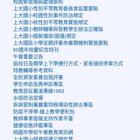
校園緊急傷病處理原則
上大國小性別平等教育委員會設置要點
上大國小校園性別事件防治規定
上大國小校性別平等教育實施規定
上大國小教師輔導與管教學生辦法正確版
上大國小服裝儀容(服儀)規定
上大國民小學定期評量命審題機制實施要點
60週年校慶紀念特刊
午餐重要公告
返校日及開學上下學通行方式、家長接送停車方式
特教輔導參考資料
全民資安素養自我評量
學生申訴及再申訴專區
教育部反霸凌專線1953
水痘防治宣導
疾病管制署嚴重特殊傳染性肺炎專區
防疫不停學-線上教學便利包
教師專業發展支持作業平臺
健康促進評鑑專區
桃園市學校午餐教育資訊網
上大國小個資保護公開作業