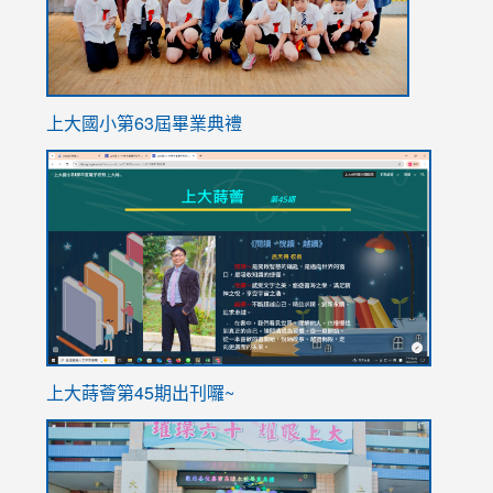
上大國小第63屆畢業典禮
link
link
to
to
https://sites.google.com/stes.tyc.edu.tw/113school
https
ink
上大蒔薈第45期出刊囉~
to
link
https://sites.google.com/stes.tyc.edu.tw/113school
to