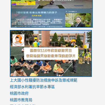
usp=sharing
link
link
link
to
to
to
https://drive.google.com/file/d/1AXdrxzgdGrHK7k94y0
https:/
https:/
usp=sharing
v=hC_g
v=hC_g
link
上大國小性騷擾防治措施
申訴及懲戒規範
to
經濟部水利署抗旱節水專區
https://www.youtube.com/watch?
桃園市政府
v=mfpNykQ0g4M
桃園市教育局