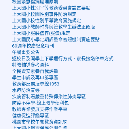
校園緊急傷病處理原則
上大國小性別平等教育委員會設置要點
上大國小校園性別事件防治規定
上大國小校性別平等教育實施規定
上大國小教師輔導與管教學生辦法正確版
上大國小服裝儀容(服儀)規定
上大國民小學定期評量命審題機制實施要點
60週年校慶紀念特刊
午餐重要公告
返校日及開學上下學通行方式、家長接送停車方式
特教輔導參考資料
全民資安素養自我評量
學生申訴及再申訴專區
教育部反霸凌專線1953
水痘防治宣導
疾病管制署嚴重特殊傳染性肺炎專區
防疫不停學-線上教學便利包
教師專業發展支持作業平臺
健康促進評鑑專區
桃園市學校午餐教育資訊網
上大國小個資保護公開作業