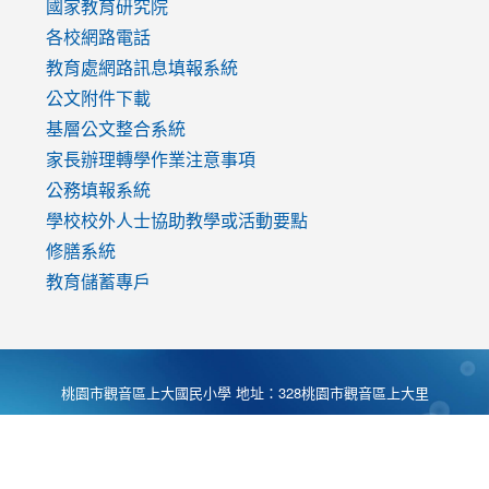
國家教育研究院
各校網路電話
教育處網路訊息填報系統
公文附件下載
基層公文整合系統
家長辦理轉學作業注意事項
公務填報系統
學校校外人士協助教學或活動要點
修膳系統
教育儲蓄專戶
桃園市觀音區上大國民小學 地址：328桃園市觀音區上大里
大湖路1段540號 電話:03-4901174 傳真:03-4900781 Desing
by
Zyinfo