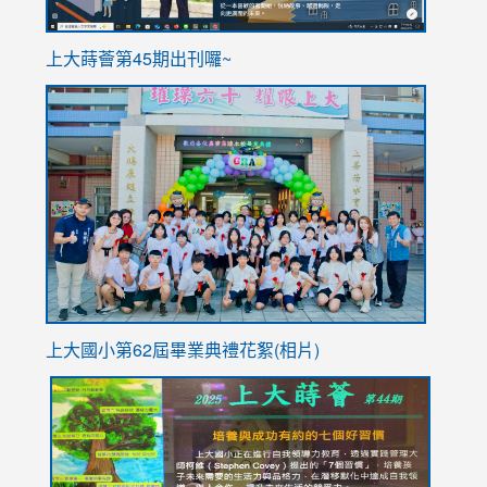
ink
上大蒔薈第45期出刊囉~
to
link
https://sites.google.com/stes.tyc.edu.tw/113school
to
https://
YfDQpp
usp=sha
上大國小第62屆畢
業典禮花絮(相片)
link
link
link
link
link
to
to
to
to
to
https://drive.google.com/file/d/1I-
https://sites.google.com/stes.tyc.edu.tw/113school
https:
https:
https:
YfDQppRvyMk686kIw6SBbssEIZ6WnT/view?
usp=sh
8M