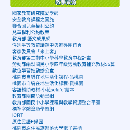
教學資源
國家教育研究院愛學網
安全教育課程之實施
聯合國兒童權利公約
兒童權利公約教案
教育部 語文成果網
性別平等教育議題中央輔導團首頁
客家委員會「來上客」
教育部第二期中小學科學教育中程計畫
勞動部編製國民小學四年級勞動教育補充教材35篇
數位學習推動辦公室
桃園市自編在地生活化課程-品桃園
桃園市自編在地生活化課程-賞桃園
客語輔助教材-小花sefaˊeˋ繪本
教育部閩南語動畫網
教育部國民中小學課程與教學資源整合平臺
標準字體筆順學習網
ICRT
原住民語E樂園
桃園市原住民族部落大學電子書櫃