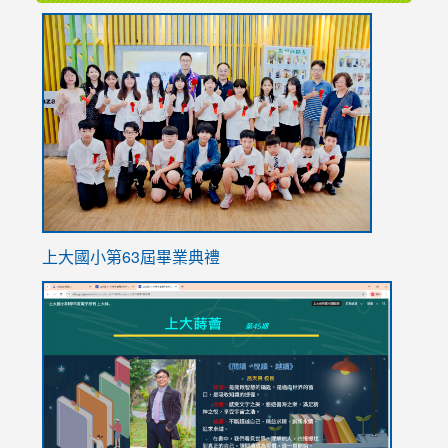
link
to
https://
上大國小第63屆畢業典禮
link
link
to
to
https://sites.google.com/stes.tyc.edu.tw/113school
https