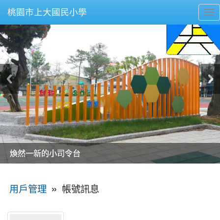
桃園市上大國民小學
To
nav
美麗的操場是我們活力的來源
美麗的操場是我們活力的來源
煥然一新的小司令台
煥然一新的小司令台
富含桃園埤塘田園風光意象的中廊
富含桃園埤塘田園風光意象的中廊
嶄新的中庭廣場
嶄新的中庭廣場
水生池生生不息
水生池生生不息
:::
»
帳號訊息
用戶管理