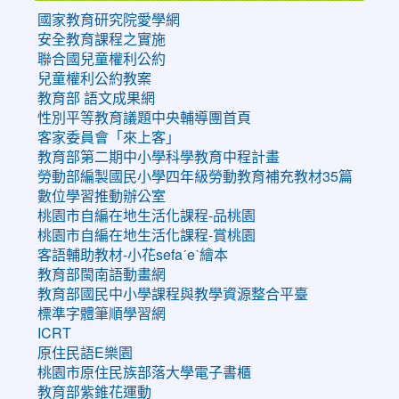
國家教育研究院愛學網
安全教育課程之實施
聯合國兒童權利公約
兒童權利公約教案
教育部 語文成果網
性別平等教育議題中央輔導團首頁
客家委員會「來上客」
教育部第二期中小學科學教育中程計畫
勞動部編製國民小學四年級勞動教育補充教材35篇
數位學習推動辦公室
桃園市自編在地生活化課程-品桃園
桃園市自編在地生活化課程-賞桃園
客語輔助教材-小花sefaˊeˋ繪本
教育部閩南語動畫網
教育部國民中小學課程與教學資源整合平臺
標準字體筆順學習網
ICRT
原住民語E樂園
桃園市原住民族部落大學電子書櫃
教育部紫錐花運動