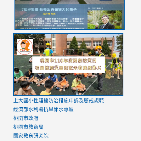
link
link
link
to
to
to
https://drive.google.com/file/d/1AXdrxzgdGrHK7k94y0
https:/
https:/
usp=sharing
v=hC_g
v=hC_g
link
上大國小性騷擾防治措施
申訴及懲戒規範
to
經濟部水利署抗旱節水專區
https://www.youtube.com/watch?
桃園市政府
v=mfpNykQ0g4M
桃園市教育局
國家教育研究院