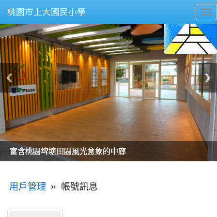
桃園市上大國民小學
To
nav
美麗的操場是我們活力的來源
美麗的操場是我們活力的來源
煥然一新的小司令台
煥然一新的小司令台
富含桃園埤塘田園風光意象的中廊
富含桃園埤塘田園風光意象的中廊
嶄新的中庭廣場
嶄新的中庭廣場
水生池生生不息
水生池生生不息
:::
»
帳號訊息
用戶管理