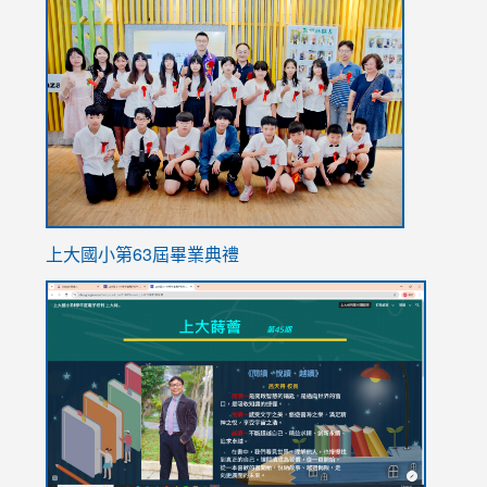
link
to
https://
上大國小第63屆畢業典禮
link
link
to
to
https://sites.google.com/stes.tyc.edu.tw/113school
https