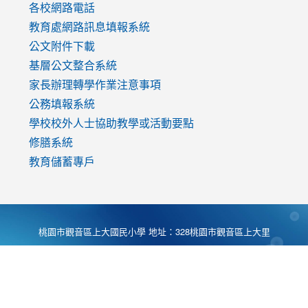
各校網路電話
教育處網路訊息填報系統
公文附件下載
基層公文整合系統
家長辦理轉學作業注意事項
公務填報系統
學校校外人士協助教學或活動要點
修膳系統
教育儲蓄專戶
桃園市觀音區上大國民小學 地址：328桃園市觀音區上大里
大湖路1段540號 電話:03-4901174 傳真:03-4900781 Desing
by
Zyinfo