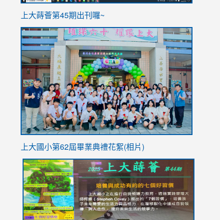
ink
上大蒔薈第45期出刊囉~
to
link
https://sites.google.com/stes.tyc.edu.tw/113school
to
https://
YfDQpp
usp=sha
上大國小第62屆畢
業典禮花絮(相片)
link
link
link
link
link
to
to
to
to
to
https://drive.google.com/file/d/1I-
https://sites.google.com/stes.tyc.edu.tw/113school
https:
https:
https:
YfDQppRvyMk686kIw6SBbssEIZ6WnT/view?
usp=sh
8M
usp=sharing