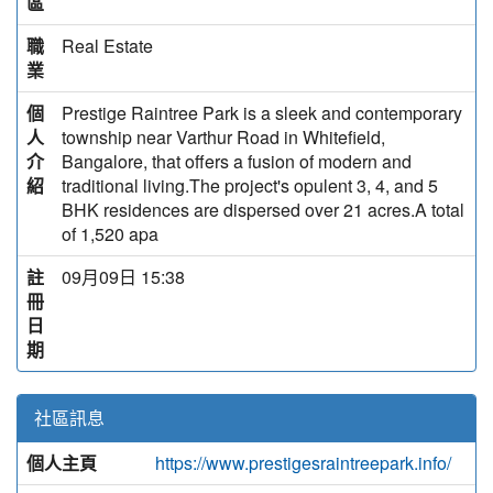
區
職
Real Estate
業
個
Prestige Raintree Park is a sleek and contemporary
人
township near Varthur Road in Whitefield,
介
Bangalore, that offers a fusion of modern and
紹
traditional living.The project's opulent 3, 4, and 5
BHK residences are dispersed over 21 acres.A total
of 1,520 apa
註
09月09日 15:38
冊
日
期
社區訊息
個人主頁
https://www.prestigesraintreepark.info/