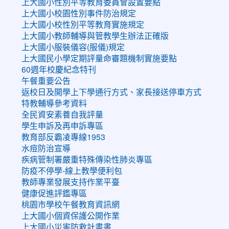
上大國小性別平等教育委員會設置要點
上大國小校園性別事件防治規定
上大國小校性別平等教育實施規定
上大國小教師輔導與管教學生辦法正確版
上大國小服裝儀容(服儀)規定
上大國民小學定期評量命審題機制實施要點
60週年校慶紀念特刊
午餐重要公告
返校日及開學上下學通行方式、家長接送停車方式
特教輔導參考資料
全民資安素養自我評量
學生申訴及再申訴專區
教育部反霸凌專線1953
水痘防治宣導
疾病管制署嚴重特殊傳染性肺炎專區
防疫不停學-線上教學便利包
教師專業發展支持作業平臺
健康促進評鑑專區
桃園市學校午餐教育資訊網
上大國小個資保護公開作業
上大國小災害防救計畫書