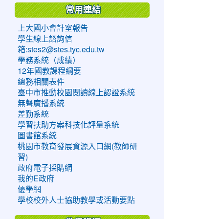
常用連結
上大國小會計室報告
學生線上諮詢信
箱:stes2@stes.tyc.edu.tw
學務系統（成績）
12年國教課程綱要
總務相關表件
臺中市推動校園閱讀線上認證系統
無聲廣播系統
差勤系統
學習扶助方案科技化評量系統
圖書館系統
桃園市教育發展資源入口網(教師研
習)
政府電子採購網
我的E政府
優學網
學校校外人士協助教學或活動要點