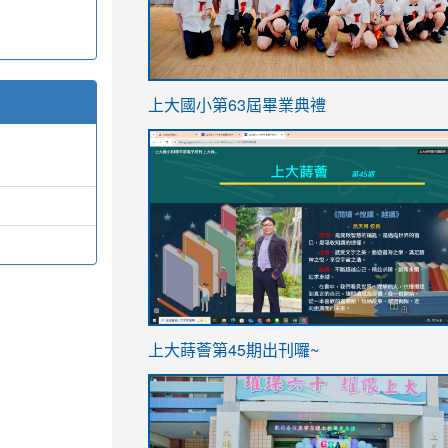
link
上大國小第63屆畢業典禮
to
link
https://sites.google.com/stes.t
to
https://sites.google.com/stes.tyc.ed
ink
link
上大蒔薈第45期出刊囉~
to
to
https://sites.google.com/stes.tyc.ed
https://sites.google.com/stes.t