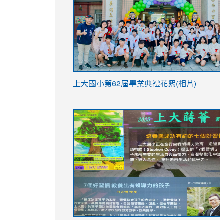
link
上大國小第62屆畢
業典禮花絮(相片)
to
link
link
https://drive.google.com/file/d/1I-
to
to
YfDQppRvyMk686kIw6SBbssEIZ6WnT/vi
https://drive.google.com/file/d/1I-
https://sites.google.com/stes.tyc.ed
usp=sharing
YfDQppRvyMk686kIw6SBbssEIZ6WnT/vi
usp=sharing