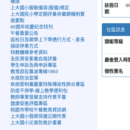
確版
註冊日
0
上大國小服裝儀容(服儀)規定
期
上大國民小學定期評量命審題機制實
施要點
60週年校慶紀念特刊
社區訊息
午餐重要公告
返校日及開學上下學通行方式、家長
頭銜等級
接送停車方式
特教輔導參考資料
全民資安素養自我評量
最後登入時
學生申訴及再申訴專區
個性簽名
教育部反霸凌專線1953
水痘防治宣導
疾病管制署嚴重特殊傳染性肺炎專區
防疫不停學-線上教學便利包
教師專業發展支持作業平臺
健康促進評鑑專區
桃園市學校午餐教育資訊網
上大國小個資保護公開作業
上大國小災害防救計畫書