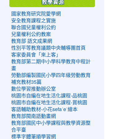
教學資源
國家教育研究院愛學網
安全教育課程之實施
聯合國兒童權利公約
兒童權利公約教案
教育部 語文成果網
性別平等教育議題中央輔導團首頁
客家委員會「來上客」
教育部第二期中小學科學教育中程計
畫
勞動部編製國民小學四年級勞動教育
補充教材35篇
數位學習推動辦公室
桃園市自編在地生活化課程-品桃園
桃園市自編在地生活化課程-賞桃園
客語輔助教材-小花sefaˊeˋ繪本
教育部閩南語動畫網
教育部國民中小學課程與教學資源整
合平臺
標準字體筆順學習網