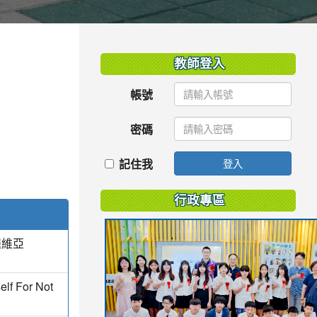
:::
教師登入
帳號
密碼
記住我
登入
行政專區
羅維亞
elf For Not