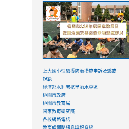
link
link
link
link
to
to
to
to
https://sites.google.com/stes.tyc.ed
https://drive.google.com/file/d/1AXdr
https://youtu.be/jJOMVWY3-
https://drive.google.com/file/d/1AXdr
usp=sharing
8M
usp=sharing
link
link
to
to
link
上大國小性騷擾防治措施
申訴及懲戒
https://www.youtube.com/watch?
https://www.youtube.com/watch?
to
規範
v=hC_gdZndU9s
v=hC_gdZndU9s
https://www.youtube.com/watch?
經濟部水利署抗旱節水專區
v=mfpNykQ0g4M
桃園市政府
桃園市教育局
國家教育研究院
各校網路電話
教育處網路訊息填報系統