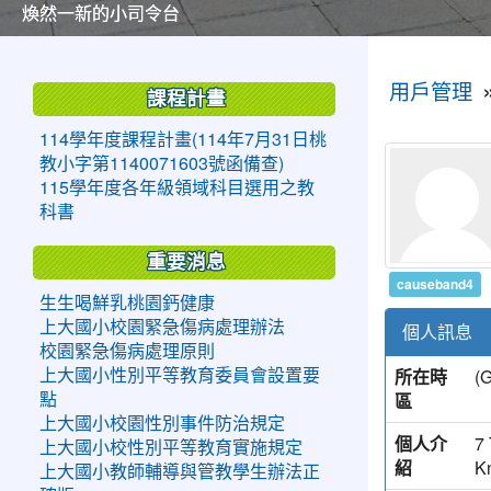
美麗的操場是我們活力的來源
美麗的操場是我們活力的來源
煥然一新的小司令台
煥然一新的小司令台
富含桃園埤塘田園風光意象的中廊
富含桃園埤塘田園風光意象的中廊
嶄新的中庭廣場
嶄新的中庭廣場
水生池生生不息
水生池生生不息
:::
:::
用戶管理
課程計畫
114學年度課程計畫(114年7月31日桃
教小字第1140071603號函備查)
115學年度各年級領域科目選用之教
科書
重要消息
causeband4
生生喝鮮乳桃園鈣健康
上大國小校園緊急傷病處理辦法
個人訊息
校園緊急傷病處理原則
所在時
(
上大國小性別平等教育委員會設置要
區
點
上大國小校園性別事件防治規定
個人介
7 
上大國小校性別平等教育實施規定
紹
K
上大國小教師輔導與管教學生辦法正