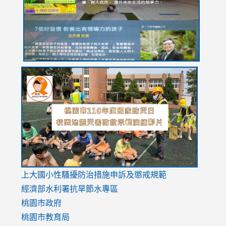
usp=sharing
link
link
link
to
to
to
https://drive.google.com/file/d/1AXdrxzgdGrHK7k94y0
https:/
https:/
usp=sharing
v=hC_g
v=hC_g
link
上大國小性騷擾防治措施
申訴及懲戒規範
to
經濟部水利署抗旱節水專區
https://www.youtube.com/watch?
桃園市政府
v=mfpNykQ0g4M
桃園市教育局