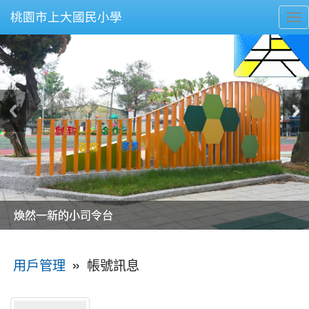
桃園市上大國民小學
To
nav
美麗的操場是我們活力的來源
美麗的操場是我們活力的來源
煥然一新的小司令台
煥然一新的小司令台
富含桃園埤塘田園風光意象的中廊
富含桃園埤塘田園風光意象的中廊
嶄新的中庭廣場
嶄新的中庭廣場
水生池生生不息
水生池生生不息
:::
»
帳號訊息
用戶管理