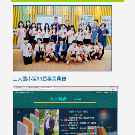
link
to
https://
上大國小第63屆畢業典禮
link
link
to
to
https://sites.google.com/stes.tyc.edu.tw/113school
https