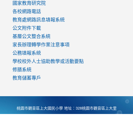
國家教育研究院
各校網路電話
教育處網路訊息填報系統
公文附件下載
基層公文整合系統
家長辦理轉學作業注意事項
公務填報系統
學校校外人士協助教學或活動要點
修膳系統
教育儲蓄專戶
桃園市觀音區上大國民小學 地址：328桃園市觀音區上大里
大湖路1段540號 電話:03-4901174 傳真:03-4900781 Desing
by
Zyinfo