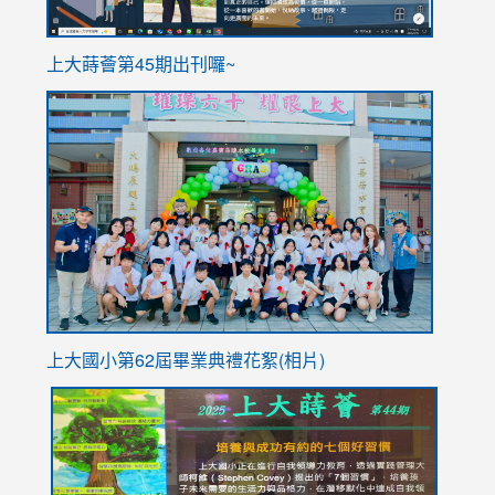
ink
上大蒔薈第45期出刊囉~
to
link
https://sites.google.com/stes.tyc.edu.tw/113school
to
https://
YfDQpp
usp=sha
上大國小第62屆畢
業典禮花絮(相片)
link
link
link
link
link
to
to
to
to
to
https://drive.google.com/file/d/1I-
https://sites.google.com/stes.tyc.edu.tw/113school
https:
https:
https:
YfDQppRvyMk686kIw6SBbssEIZ6WnT/view?
usp=sh
8M