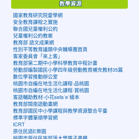
教學資源
國家教育研究院愛學網
安全教育課程之實施
聯合國兒童權利公約
兒童權利公約教案
教育部 語文成果網
性別平等教育議題中央輔導團首頁
客家委員會「來上客」
教育部第二期中小學科學教育中程計畫
勞動部編製國民小學四年級勞動教育補充教材35篇
數位學習推動辦公室
桃園市自編在地生活化課程-品桃園
桃園市自編在地生活化課程-賞桃園
客語輔助教材-小花sefaˊeˋ繪本
教育部閩南語動畫網
教育部國民中小學課程與教學資源整合平臺
標準字體筆順學習網
ICRT
原住民語E樂園
桃園市原住民族部落大學電子書櫃