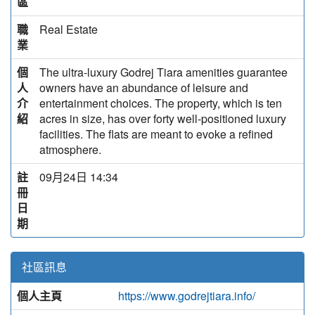
區
職
Real Estate
業
個
The ultra-luxury Godrej Tiara amenities guarantee
人
owners have an abundance of leisure and
介
entertainment choices. The property, which is ten
紹
acres in size, has over forty well-positioned luxury
facilities. The flats are meant to evoke a refined
atmosphere.
註
09月24日 14:34
冊
日
期
社區訊息
個人主頁
https://www.godrejtiara.info/