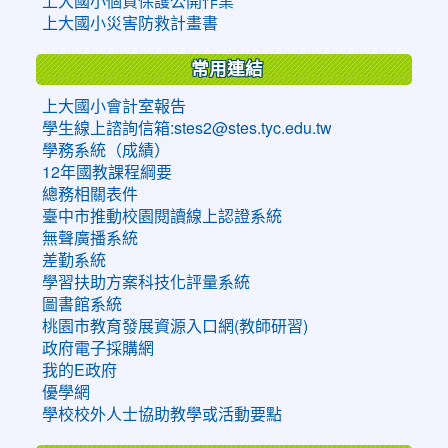
上大國小個資保護公開作業
上大國小災害防救計畫書
常用連結
上大國小會計室報告
學生線上諮詢信箱:stes2@stes.tyc.edu.tw
學務系統（成績）
12年國教課程綱要
總務相關表件
臺中市推動校園閱讀線上認證系統
無聲廣播系統
差勤系統
學習扶助方案科技化評量系統
圖書館系統
桃園市教育發展資源入口網(教師研習)
政府電子採購網
我的E政府
優學網
學校校外人士協助教學或活動要點