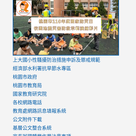
to
to
to
https://drive.google.com/file/d/1AXdrxzgdGrHK7k94y0
https:/
https:/
usp=sharing
v=hC_g
v=hC_g
link
上大國小性騷擾防治措施
申訴及懲戒規範
to
經濟部水利署抗旱節水專區
https://www.youtube.com/watch?
桃園市政府
v=mfpNykQ0g4M
桃園市教育局
國家教育研究院
各校網路電話
教育處網路訊息填報系統
公文附件下載
基層公文整合系統