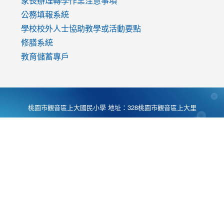
家長辦理轉學作業注意事項
公務填報系統
學校校外人士協助教學或活動要點
修膳系統
教育儲蓄專戶
桃園市觀音區上大國民小學 地址：328桃園市觀音區上大里
大湖路1段540號 電話:03-4901174 傳真:03-4900781 Desing
by
Zyinfo