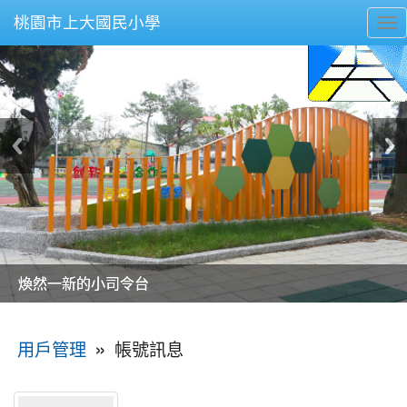
桃園市上大國民小學
To
nav
美麗的操場是我們活力的來源
美麗的操場是我們活力的來源
煥然一新的小司令台
煥然一新的小司令台
富含桃園埤塘田園風光意象的中廊
富含桃園埤塘田園風光意象的中廊
嶄新的中庭廣場
嶄新的中庭廣場
水生池生生不息
水生池生生不息
:::
»
帳號訊息
用戶管理