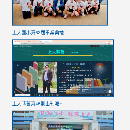
上大國小第63屆畢業典禮
link
link
to
to
https://sites.google.com/stes.tyc.edu.tw/113school
https
ink
上大蒔薈第45期出刊囉~
to
link
https://sites.google.com/stes.tyc.edu.tw/113school
to