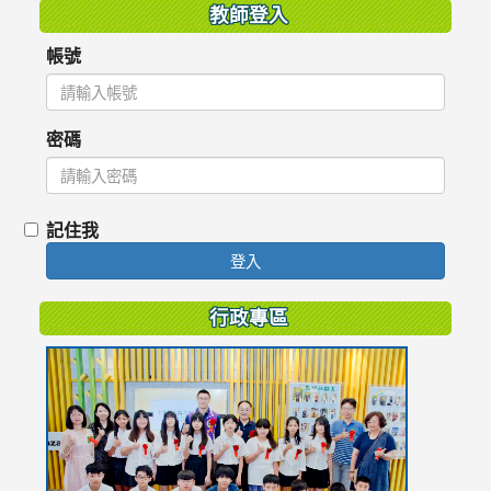
教師登入
帳號
密碼
記住我
登入
行政專區
link
to
https://