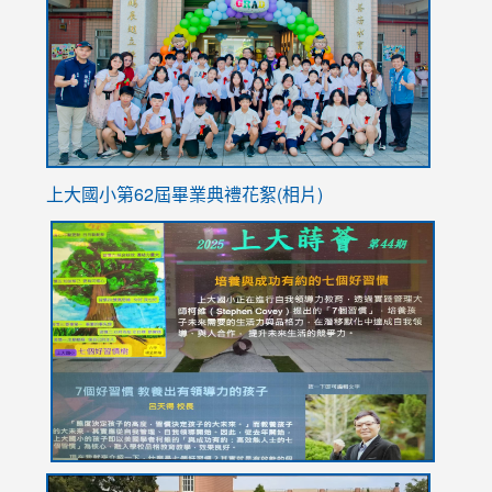
https://
YfDQpp
usp=sha
上大國小第62屆畢
業典禮花絮(相片)
link
link
link
link
link
to
to
to
to
to
https://drive.google.com/file/d/1I-
https://sites.google.com/stes.tyc.edu.tw/113school
https:
https:
https:
YfDQppRvyMk686kIw6SBbssEIZ6WnT/view?
usp=sh
8M
usp=sharing
link
link
link