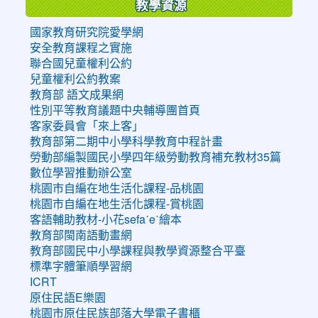
教學資源
國家教育研究院愛學網
安全教育課程之實施
聯合國兒童權利公約
兒童權利公約教案
教育部 語文成果網
性別平等教育議題中央輔導團首頁
客家委員會「來上客」
教育部第二期中小學科學教育中程計畫
勞動部編製國民小學四年級勞動教育補充教材35篇
數位學習推動辦公室
桃園市自編在地生活化課程-品桃園
桃園市自編在地生活化課程-賞桃園
客語輔助教材-小花sefaˊeˋ繪本
教育部閩南語動畫網
教育部國民中小學課程與教學資源整合平臺
標準字體筆順學習網
ICRT
原住民語E樂園
桃園市原住民族部落大學電子書櫃