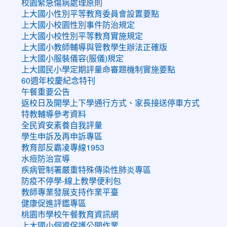
校園緊急傷病處理原則
上大國小性別平等教育委員會設置要點
上大國小校園性別事件防治規定
上大國小校性別平等教育實施規定
上大國小教師輔導與管教學生辦法正確版
上大國小服裝儀容(服儀)規定
上大國民小學定期評量命審題機制實施要點
60週年校慶紀念特刊
午餐重要公告
返校日及開學上下學通行方式、家長接送停車方式
特教輔導參考資料
全民資安素養自我評量
學生申訴及再申訴專區
教育部反霸凌專線1953
水痘防治宣導
疾病管制署嚴重特殊傳染性肺炎專區
防疫不停學-線上教學便利包
教師專業發展支持作業平臺
健康促進評鑑專區
桃園市學校午餐教育資訊網
上大國小個資保護公開作業