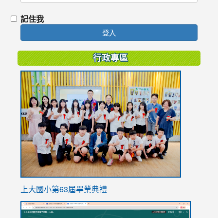
記住我
登入
行政專區
link
to
https://
上大國小第63屆畢業典禮
link
link