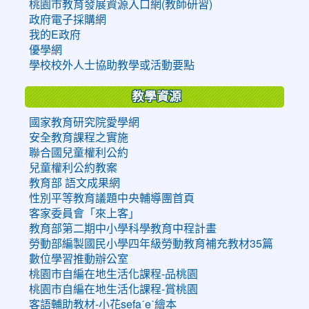
桃園市教育發展資源入口網(教師研習)
政府電子採購網
我的E政府
優學網
學校校外人士協助教學或活動要點
教學資源
國家教育研究院愛學網
安全教育課程之實施
聯合國兒童權利公約
兒童權利公約教案
教育部 語文成果網
性別平等教育議題中央輔導團首頁
客家委員會「來上客」
教育部第二期中小學科學教育中程計畫
勞動部編製國民小學四年級勞動教育補充教材35篇
數位學習推動辦公室
桃園市自編在地生活化課程-品桃園
桃園市自編在地生活化課程-賞桃園
客語輔助教材-小花sefaˊeˋ繪本