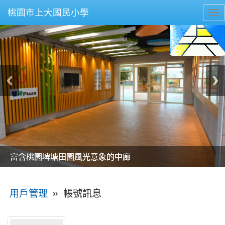
桃園市上大國民小學
To
nav
美麗的操場是我們活力的來源
美麗的操場是我們活力的來源
煥然一新的小司令台
煥然一新的小司令台
富含桃園埤塘田園風光意象的中廊
富含桃園埤塘田園風光意象的中廊
嶄新的中庭廣場
嶄新的中庭廣場
水生池生生不息
水生池生生不息
:::
»
帳號訊息
用戶管理