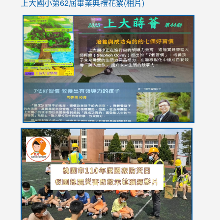
上大國小第62屆畢
業典禮花絮(相片)
link
link
link
link
link
to
to
to
to
to
https://drive.google.com/file/d/1I-
https://sites.google.com/stes.tyc.edu.tw/113school
https:
https:
https:
YfDQppRvyMk686kIw6SBbssEIZ6WnT/view?
usp=sh
8M
usp=sharing
link
link
link
to
to
to
https://drive.google.com/file/d/1AXdrxzgdGrHK7k94y0
https:/
https:/
usp=sharing
v=hC_g
v=hC_g