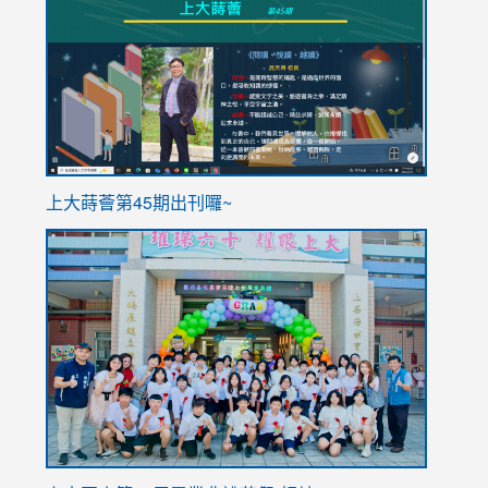
to
to
https://sites.google.com/stes.tyc.edu.tw/113school
https
ink
上大蒔薈第45期出刊囉~
to
link
https://sites.google.com/stes.tyc.edu.tw/113school
to
https://
YfDQpp
usp=sha