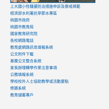
link
上大國小性騷擾防治措施
申訴及懲戒規範
to
經濟部水利署抗旱節水專區
https://www.youtube.com/watch?
桃園市政府
v=mfpNykQ0g4M
桃園市教育局
國家教育研究院
各校網路電話
教育處網路訊息填報系統
公文附件下載
基層公文整合系統
家長辦理轉學作業注意事項
公務填報系統
學校校外人士協助教學或活動要點
修膳系統
教育儲蓄專戶