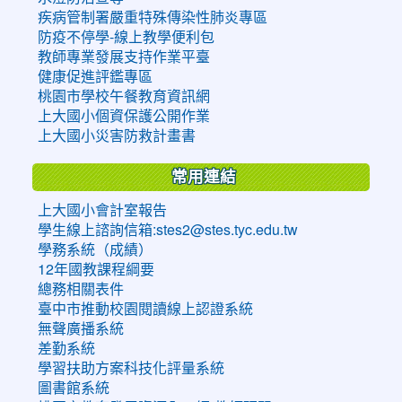
疾病管制署嚴重特殊傳染性肺炎專區
防疫不停學-線上教學便利包
教師專業發展支持作業平臺
健康促進評鑑專區
桃園市學校午餐教育資訊網
上大國小個資保護公開作業
上大國小災害防救計畫書
常用連結
上大國小會計室報告
學生線上諮詢信箱:stes2@stes.tyc.edu.tw
學務系統（成績）
12年國教課程綱要
總務相關表件
臺中市推動校園閱讀線上認證系統
無聲廣播系統
差勤系統
學習扶助方案科技化評量系統
圖書館系統