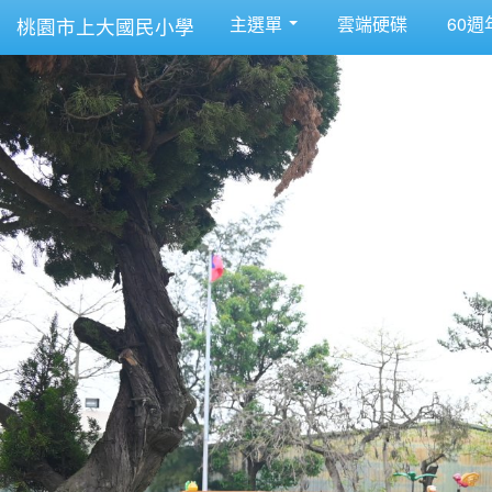
主選單
雲端硬碟
60週
桃園市上大國民小學