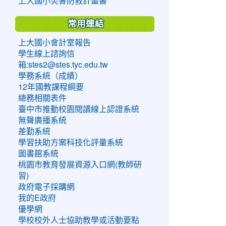
上大國小災害防救計畫書
常用連結
上大國小會計室報告
學生線上諮詢信
箱:stes2@stes.tyc.edu.tw
學務系統（成績）
12年國教課程綱要
總務相關表件
臺中市推動校園閱讀線上認證系統
無聲廣播系統
差勤系統
學習扶助方案科技化評量系統
圖書館系統
桃園市教育發展資源入口網(教師研
習)
政府電子採購網
我的E政府
優學網
學校校外人士協助教學或活動要點