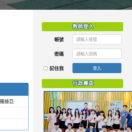
:::
教師登入
帳號
密碼
記住我
登入
行政專區
蒙羅維亞