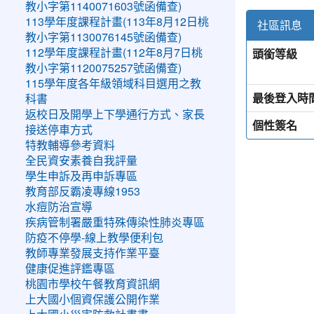
教小字第1140071603號函備查)
113學年度課程計畫(113年8月12日桃
社區訊息
教小字第1130076145號函備查)
頭銜等級
112學年度課程計畫(112年8月7日桃
教小字第1120075257號函備查)
115學年度各年級領域科目選用之教
最後登入時
科書
返校日及開學上下學通行方式、家長
個性簽名
接送停車方式
特教輔導參考資料
全民資安素養自我評量
學生申訴及再申訴專區
教育部反霸凌專線1953
水痘防治宣導
疾病管制署嚴重特殊傳染性肺炎專區
防疫不停學-線上教學便利包
教師專業發展支持作業平臺
健康促進評鑑專區
桃園市學校午餐教育資訊網
上大國小個資保護公開作業