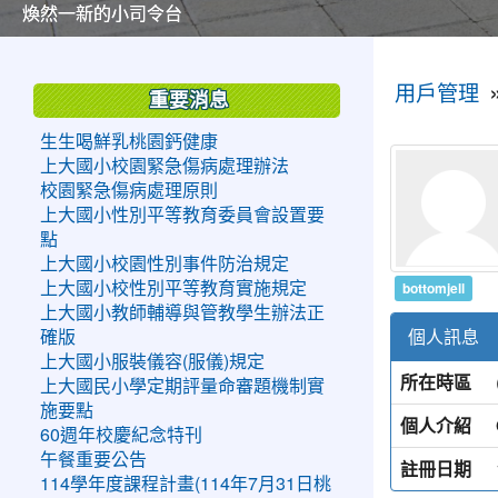
美麗的操場是我們活力的來源
美麗的操場是我們活力的來源
煥然一新的小司令台
煥然一新的小司令台
富含桃園埤塘田園風光意象的中廊
富含桃園埤塘田園風光意象的中廊
嶄新的中庭廣場
嶄新的中庭廣場
水生池生生不息
水生池生生不息
:::
:::
用戶管理
重要消息
生生喝鮮乳桃園鈣健康
上大國小校園緊急傷病處理辦法
校園緊急傷病處理原則
上大國小性別平等教育委員會設置要
點
上大國小校園性別事件防治規定
bottomjell
上大國小校性別平等教育實施規定
上大國小教師輔導與管教學生辦法正
個人訊息
確版
上大國小服裝儀容(服儀)規定
所在時區
上大國民小學定期評量命審題機制實
施要點
個人介紹
60週年校慶紀念特刊
午餐重要公告
註冊日期
114學年度課程計畫(114年7月31日桃