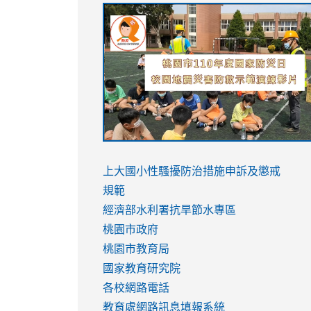
link
link
link
link
to
to
to
to
https://sites.google.com/stes.tyc.ed
https://drive.google.com/file/d/1AXdr
https://youtu.be/jJOMVWY3-
https://drive.google.com/file/d/1AXdr
usp=sharing
8M
usp=sharing
link
link
to
to
link
上大國小性騷擾防治措施
申訴及懲戒
https://www.youtube.com/watch?
https://www.youtube.com/watch?
to
規範
v=hC_gdZndU9s
v=hC_gdZndU9s
https://www.youtube.com/watch?
經濟部水利署抗旱節水專區
v=mfpNykQ0g4M
桃園市政府
桃園市教育局
國家教育研究院
各校網路電話
教育處網路訊息填報系統