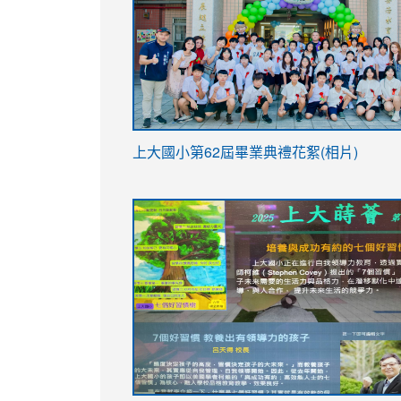
link
上大國小第62屆畢
業典禮花絮(相片)
to
link
link
https://drive.google.com/file/d/1I-
to
to
YfDQppRvyMk686kIw6SBbssEIZ6WnT/vi
https://drive.google.com/file/d/1I-
https://sites.google.com/stes.tyc.ed
usp=sharing
YfDQppRvyMk686kIw6SBbssEIZ6WnT/vi
usp=sharing