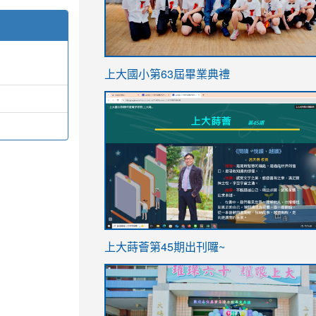
link
上大國小第63屆畢業典禮
to
link
https://sites.google.com/stes.t
to
https://sites.google.com/stes.tyc.ed
ink
link
上大蒔薈第45期出刊囉~
to
to
https://sites.google.com/stes.tyc.ed
https://sites.google.com/stes.t