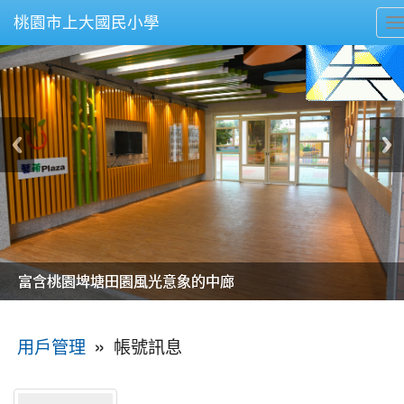
桃園市上大國民小學
T
n
美麗的操場是我們活力的來源
美麗的操場是我們活力的來源
煥然一新的小司令台
煥然一新的小司令台
富含桃園埤塘田園風光意象的中廊
富含桃園埤塘田園風光意象的中廊
嶄新的中庭廣場
嶄新的中庭廣場
水生池生生不息
水生池生生不息
:::
»
帳號訊息
用戶管理