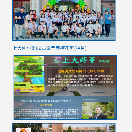
YfDQpp
usp=sha
上大國小第62屆畢
業典禮花絮(相片)
link
link
link
link
link
to
to
to
to
to
https://drive.google.com/file/d/1I-
https://sites.google.com/stes.tyc.edu.tw/113school
https:
https:
https:
YfDQppRvyMk686kIw6SBbssEIZ6WnT/view?
usp=sh
8M
usp=sharing
link
link
link