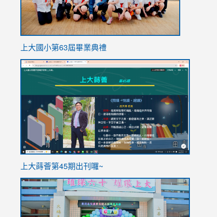
上大國小第63屆畢業典禮
link
link
to
to
https://sites.google.com/stes.tyc.edu.tw/113school
https
ink
上大蒔薈第45期出刊囉~
to
link
https://sites.google.com/stes.tyc.edu.tw/113school
to
https://