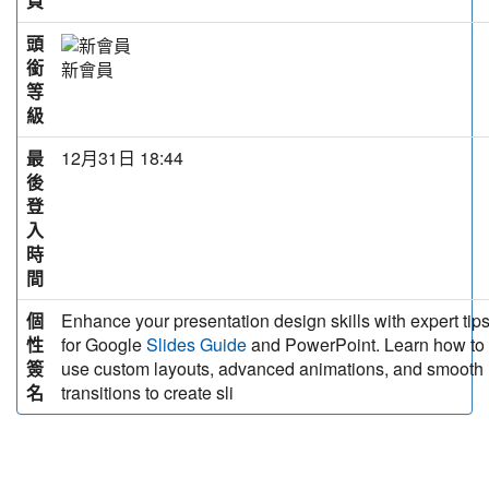
頁
頭
銜
新會員
等
級
最
12月31日 18:44
後
登
入
時
間
個
Enhance your presentation design skills with expert tip
性
for Google
and PowerPoint. Learn how to
Slides Guide
簽
use custom layouts, advanced animations, and smooth
名
transitions to create sli