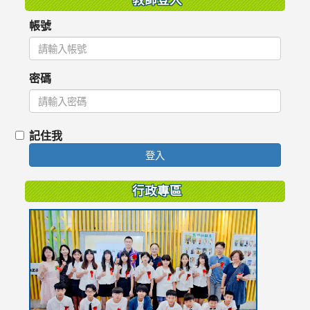
帳號
密碼
記住我
登入
行政專區
link
to
https://