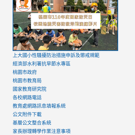
to
to
to
https://drive.google.com/file/d/1AXdrxzgdGrHK7k94y0
https:/
https:/
usp=sharing
v=hC_g
v=hC_g
link
上大國小性騷擾防治措施
申訴及懲戒規範
to
經濟部水利署抗旱節水專區
https://www.youtube.com/watch?
桃園市政府
v=mfpNykQ0g4M
桃園市教育局
國家教育研究院
各校網路電話
教育處網路訊息填報系統
公文附件下載
基層公文整合系統
家長辦理轉學作業注意事項