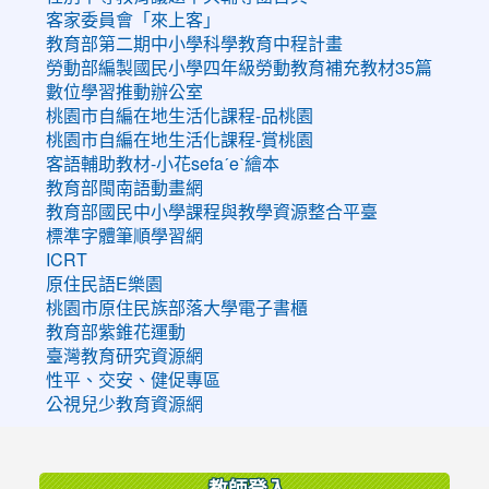
客家委員會「來上客」
教育部第二期中小學科學教育中程計畫
勞動部編製國民小學四年級勞動教育補充教材35篇
數位學習推動辦公室
桃園市自編在地生活化課程-品桃園
桃園市自編在地生活化課程-賞桃園
客語輔助教材-小花sefaˊeˋ繪本
教育部閩南語動畫網
教育部國民中小學課程與教學資源整合平臺
標準字體筆順學習網
ICRT
原住民語E樂園
桃園市原住民族部落大學電子書櫃
教育部紫錐花運動
臺灣教育研究資源網
性平、交安、健促專區
公視兒少教育資源網
:::
教師登入