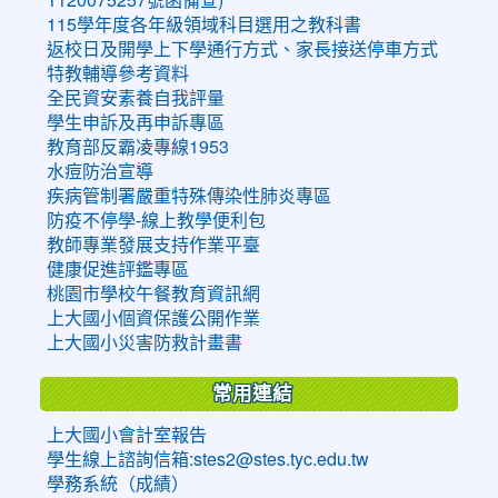
115學年度各年級領域科目選用之教科書
返校日及開學上下學通行方式、家長接送停車方式
特教輔導參考資料
全民資安素養自我評量
學生申訴及再申訴專區
教育部反霸凌專線1953
水痘防治宣導
疾病管制署嚴重特殊傳染性肺炎專區
防疫不停學-線上教學便利包
教師專業發展支持作業平臺
健康促進評鑑專區
桃園市學校午餐教育資訊網
上大國小個資保護公開作業
上大國小災害防救計畫書
常用連結
上大國小會計室報告
學生線上諮詢信箱:stes2@stes.tyc.edu.tw
學務系統（成績）