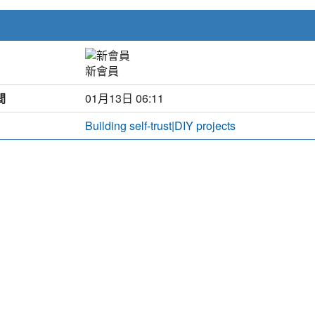
新會員
間
01月13日 06:11
Building self-trust|DIY projects