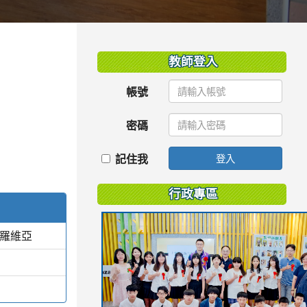
:::
教師登入
帳號
密碼
記住我
登入
行政專區
蒙羅維亞