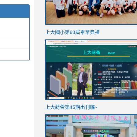
link
上大國小第63屆畢業典禮
to
link
https://sites.google.com/stes.t
to
https://sites.google.com/stes.tyc.ed
ink
link
上大蒔薈第45期出刊囉~
to
to
https://sites.google.com/stes.tyc.ed
https://sites.google.com/stes.t