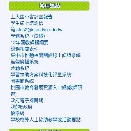
常用連結
上大國小會計室報告
學生線上諮詢信
箱:stes2@stes.tyc.edu.tw
學務系統（成績）
12年國教課程綱要
總務相關表件
臺中市推動校園閱讀線上認證系統
無聲廣播系統
差勤系統
學習扶助方案科技化評量系統
圖書館系統
桃園市教育發展資源入口網(教師研
習)
政府電子採購網
我的E政府
優學網
學校校外人士協助教學或活動要點