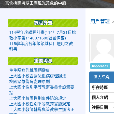
美麗的操場是我們活力的來源
美麗的操場是我們活力的來源
煥然一新的小司令台
煥然一新的小司令台
富含桃園埤塘田園風光意象的中廊
富含桃園埤塘田園風光意象的中廊
嶄新的中庭廣場
嶄新的中庭廣場
水生池生生不息
水生池生生不息
:::
:::
用戶管理
課程計畫
114學年度課程計畫(114年7月31日桃
教小字第1140071603號函備查)
115學年度各年級領域科目選用之教
科書
重要消息
hopecase1
生生喝鮮乳桃園鈣健康
上大國小校園緊急傷病處理辦法
個人訊息
校園緊急傷病處理原則
所在時區
上大國小性別平等教育委員會設置要
點
個人介紹
上大國小校園性別事件防治規定
上大國小校性別平等教育實施規定
註冊日期
上大國小教師輔導與管教學生辦法正