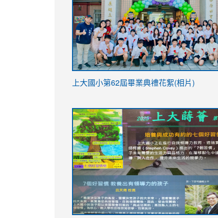
link
上大國小第62屆畢
業典禮花絮(相片)
to
link
link
https://drive.google.com/file/d/1I-
to
to
YfDQppRvyMk686kIw6SBbssEIZ6WnT/vi
https://drive.google.com/file/d/1I-
https://sites.google.com/stes.tyc.ed
usp=sharing
YfDQppRvyMk686kIw6SBbssEIZ6WnT/vi
usp=sharing