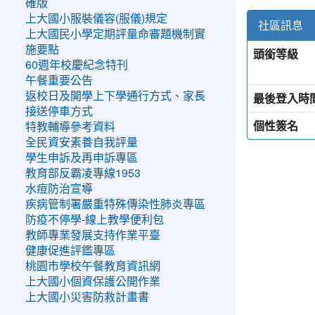
確版
上大國小服裝儀容(服儀)規定
社區訊息
上大國民小學定期評量命審題機制實
施要點
頭銜等級
60週年校慶紀念特刊
午餐重要公告
返校日及開學上下學通行方式、家長
最後登入時
接送停車方式
個性簽名
特教輔導參考資料
全民資安素養自我評量
學生申訴及再申訴專區
教育部反霸凌專線1953
水痘防治宣導
疾病管制署嚴重特殊傳染性肺炎專區
防疫不停學-線上教學便利包
教師專業發展支持作業平臺
健康促進評鑑專區
桃園市學校午餐教育資訊網
上大國小個資保護公開作業
上大國小災害防救計畫書