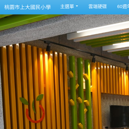
主選單
雲端硬碟
60週
桃園市上大國民小學