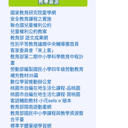
教學資源
國家教育研究院愛學網
安全教育課程之實施
聯合國兒童權利公約
兒童權利公約教案
教育部 語文成果網
性別平等教育議題中央輔導團首頁
客家委員會「來上客」
教育部第二期中小學科學教育中程計
畫
勞動部編製國民小學四年級勞動教育
補充教材35篇
數位學習推動辦公室
桃園市自編在地生活化課程-品桃園
桃園市自編在地生活化課程-賞桃園
客語輔助教材-小花sefaˊeˋ繪本
教育部閩南語動畫網
教育部國民中小學課程與教學資源整
合平臺
標準字體筆順學習網