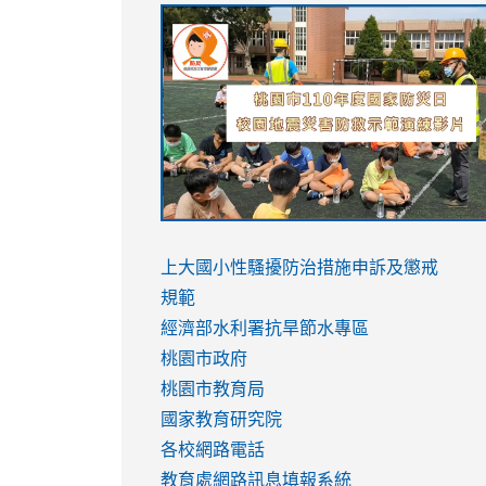
link
link
link
link
to
to
to
to
https://sites.google.com/stes.tyc.ed
https://drive.google.com/file/d/1AXdr
https://youtu.be/jJOMVWY3-
https://drive.google.com/file/d/1AXdr
usp=sharing
8M
usp=sharing
link
link
to
to
link
上大國小性騷擾防治措施
申訴及懲戒
https://www.youtube.com/watch?
https://www.youtube.com/watch?
to
規範
v=hC_gdZndU9s
v=hC_gdZndU9s
https://www.youtube.com/watch?
經濟部水利署抗旱節水專區
v=mfpNykQ0g4M
桃園市政府
桃園市教育局
國家教育研究院
各校網路電話
教育處網路訊息填報系統