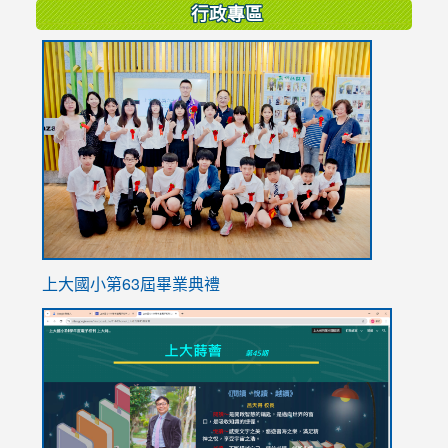
行政專區
link
to
https://
上大國小第63屆畢業典禮
link
link
to
to
https://sites.google.com/stes.tyc.edu.tw/113school
https