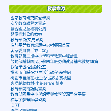
教學資源
國家教育研究院愛學網
安全教育課程之實施
聯合國兒童權利公約
兒童權利公約教案
教育部 語文成果網
性別平等教育議題中央輔導團首頁
客家委員會「來上客」
教育部第二期中小學科學教育中程計畫
勞動部編製國民小學四年級勞動教育補充教材35篇
數位學習推動辦公室
桃園市自編在地生活化課程-品桃園
桃園市自編在地生活化課程-賞桃園
客語輔助教材-小花sefaˊeˋ繪本
教育部閩南語動畫網
教育部國民中小學課程與教學資源整合平臺
標準字體筆順學習網
ICRT
原住民語E樂園