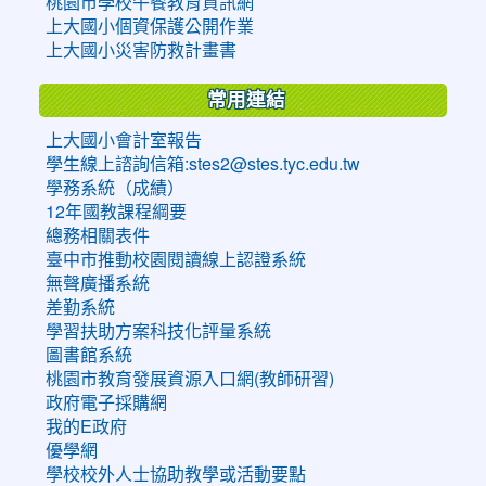
桃園市學校午餐教育資訊網
上大國小個資保護公開作業
上大國小災害防救計畫書
常用連結
上大國小會計室報告
學生線上諮詢信箱:stes2@stes.tyc.edu.tw
學務系統（成績）
12年國教課程綱要
總務相關表件
臺中市推動校園閱讀線上認證系統
無聲廣播系統
差勤系統
學習扶助方案科技化評量系統
圖書館系統
桃園市教育發展資源入口網(教師研習)
政府電子採購網
我的E政府
優學網
學校校外人士協助教學或活動要點