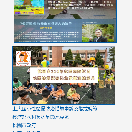
YfDQppRvyMk686kIw6SBbssEIZ6WnT/view?
usp=sh
8M
usp=sharing
link
link
link
to
to
to
https://drive.google.com/file/d/1AXdrxzgdGrHK7k94y0
https:/
https:/
usp=sharing
v=hC_g
v=hC_g
link
上大國小性騷擾防治措施
申訴及懲戒規範
to
經濟部水利署抗旱節水專區
https://www.youtube.com/watch?
桃園市政府