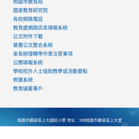
v=mfpNykQ0g4M
桃園市教育局
國家教育研究院
各校網路電話
教育處網路訊息填報系統
公文附件下載
基層公文整合系統
家長辦理轉學作業注意事項
公務填報系統
學校校外人士協助教學或活動要點
修膳系統
教育儲蓄專戶
桃園市觀音區上大國民小學 地址：328桃園市觀音區上大里
大湖路1段540號 電話:03-4901174 傳真:03-4900781 Desing
by
Zyinfo