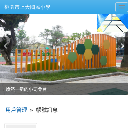
桃園市上大國民小學
To
nav
美麗的操場是我們活力的來源
美麗的操場是我們活力的來源
煥然一新的小司令台
煥然一新的小司令台
富含桃園埤塘田園風光意象的中廊
富含桃園埤塘田園風光意象的中廊
嶄新的中庭廣場
嶄新的中庭廣場
水生池生生不息
水生池生生不息
:::
»
帳號訊息
用戶管理