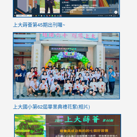
ink
上大蒔薈第45期出刊囉~
to
link
https://sites.google.com/stes.tyc.edu.tw/113school
to
https://
YfDQpp
usp=sha
上大國小第62屆畢
業典禮花絮(相片)
link
link
link
link
link
to
to
to
to
to
https://drive.google.com/file/d/1I-
https://sites.google.com/stes.tyc.edu.tw/113school
https:
https:
https: