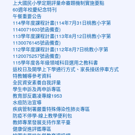
上大國民小學定期評量命審題機制實施要點
60週年校慶紀念特刊
午餐重要公告
114學年度課程計畫(114年7月31日桃教小字第
1140071603號函備查)
113學年度課程計畫(113年8月12日桃教小字第
1130076145號函備查)
112學年度課程計畫(112年8月7日桃教小字第
1120075257號函備查)
115學年度各年級領域科目選用之教科書
返校日及開學上下學通行方式、家長接送停車方式
特教輔導參考資料
全民資安素養自我評量
學生申訴及再申訴專區
教育部反霸凌專線1953
水痘防治宣導
疾病管制署嚴重特殊傳染性肺炎專區
防疫不停學-線上教學便利包
教師專業發展支持作業平臺
健康促進評鑑專區