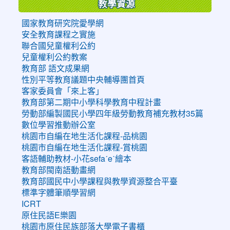
教學資源
國家教育研究院愛學網
安全教育課程之實施
聯合國兒童權利公約
兒童權利公約教案
教育部 語文成果網
性別平等教育議題中央輔導團首頁
客家委員會「來上客」
教育部第二期中小學科學教育中程計畫
勞動部編製國民小學四年級勞動教育補充教材35篇
數位學習推動辦公室
桃園市自編在地生活化課程-品桃園
桃園市自編在地生活化課程-賞桃園
客語輔助教材-小花sefaˊeˋ繪本
教育部閩南語動畫網
教育部國民中小學課程與教學資源整合平臺
標準字體筆順學習網
ICRT
原住民語E樂園
桃園市原住民族部落大學電子書櫃