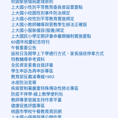
校園緊急傷病處理原則
上大國小性別平等教育委員會設置要點
上大國小校園性別事件防治規定
上大國小校性別平等教育實施規定
上大國小教師輔導與管教學生辦法正確版
上大國小服裝儀容(服儀)規定
上大國民小學定期評量命審題機制實施要點
60週年校慶紀念特刊
午餐重要公告
返校日及開學上下學通行方式、家長接送停車方式
特教輔導參考資料
全民資安素養自我評量
學生申訴及再申訴專區
教育部反霸凌專線1953
水痘防治宣導
疾病管制署嚴重特殊傳染性肺炎專區
防疫不停學-線上教學便利包
教師專業發展支持作業平臺
健康促進評鑑專區
桃園市學校午餐教育資訊網
上大國小個資保護公開作業