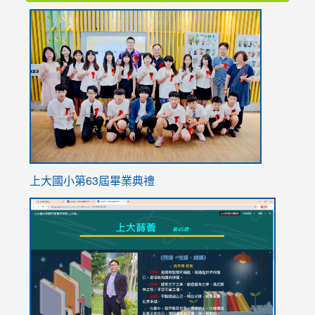
link
to
https://
上大國小第63屆畢業典禮
link
link
to
to
https://sites.google.com/stes.tyc.edu.tw/113school
https