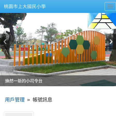
桃園市上大國民小學
To
nav
美麗的操場是我們活力的來源
美麗的操場是我們活力的來源
煥然一新的小司令台
煥然一新的小司令台
富含桃園埤塘田園風光意象的中廊
富含桃園埤塘田園風光意象的中廊
嶄新的中庭廣場
嶄新的中庭廣場
水生池生生不息
水生池生生不息
:::
»
帳號訊息
用戶管理