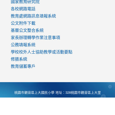
國家教育研究院
各校網路電話
教育處網路訊息填報系統
公文附件下載
基層公文整合系統
家長辦理轉學作業注意事項
公務填報系統
學校校外人士協助教學或活動要點
修膳系統
教育儲蓄專戶
桃園市觀音區上大國民小學 地址：328桃園市觀音區上大里
大湖路1段540號 電話:03-4901174 傳真:03-4900781 Desing
by
Zyinfo