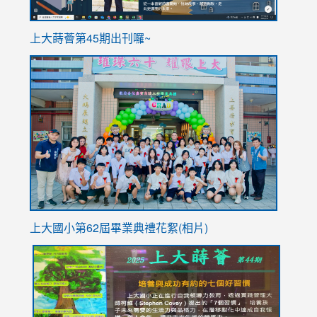
ink
上大蒔薈第45期出刊囉~
to
link
https://sites.google.com/stes.tyc.edu.tw/113school
to
https://
YfDQpp
usp=sha
上大國小第62屆畢
業典禮花絮(相片)
link
link
link
link
link
to
to
to
to
to
https://drive.google.com/file/d/1I-
https://sites.google.com/stes.tyc.edu.tw/113school
https:
https:
https:
YfDQppRvyMk686kIw6SBbssEIZ6WnT/view?
usp=sh
8M