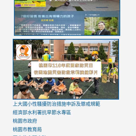
usp=sharing
link
link
link
to
to
to
https://drive.google.com/file/d/1AXdrxzgdGrHK7k94y0
https:/
https:/
usp=sharing
v=hC_g
v=hC_g
link
上大國小性騷擾防治措施
申訴及懲戒規範
to
經濟部水利署抗旱節水專區
https://www.youtube.com/watch?
桃園市政府
v=mfpNykQ0g4M
桃園市教育局