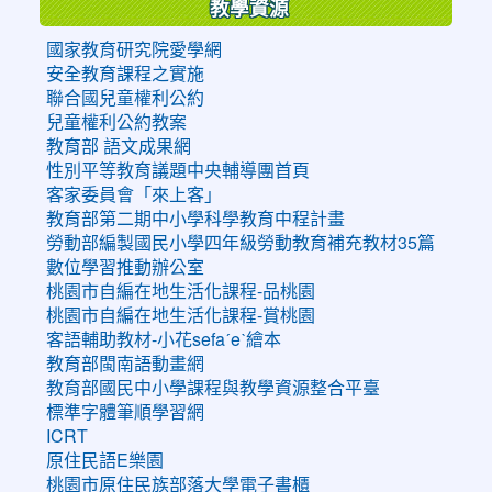
教學資源
國家教育研究院愛學網
安全教育課程之實施
聯合國兒童權利公約
兒童權利公約教案
教育部 語文成果網
性別平等教育議題中央輔導團首頁
客家委員會「來上客」
教育部第二期中小學科學教育中程計畫
勞動部編製國民小學四年級勞動教育補充教材35篇
數位學習推動辦公室
桃園市自編在地生活化課程-品桃園
桃園市自編在地生活化課程-賞桃園
客語輔助教材-小花sefaˊeˋ繪本
教育部閩南語動畫網
教育部國民中小學課程與教學資源整合平臺
標準字體筆順學習網
ICRT
原住民語E樂園
桃園市原住民族部落大學電子書櫃