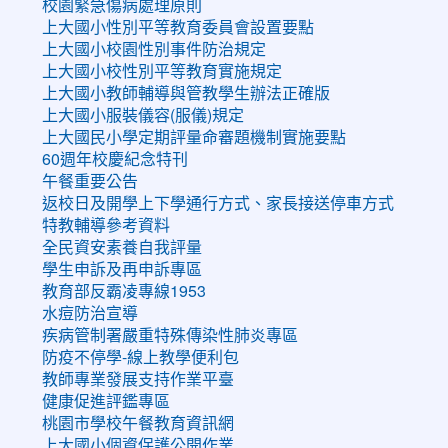
校園緊急傷病處理原則
上大國小性別平等教育委員會設置要點
上大國小校園性別事件防治規定
上大國小校性別平等教育實施規定
上大國小教師輔導與管教學生辦法正確版
上大國小服裝儀容(服儀)規定
上大國民小學定期評量命審題機制實施要點
60週年校慶紀念特刊
午餐重要公告
返校日及開學上下學通行方式、家長接送停車方式
特教輔導參考資料
全民資安素養自我評量
學生申訴及再申訴專區
教育部反霸凌專線1953
水痘防治宣導
疾病管制署嚴重特殊傳染性肺炎專區
防疫不停學-線上教學便利包
教師專業發展支持作業平臺
健康促進評鑑專區
桃園市學校午餐教育資訊網
上大國小個資保護公開作業