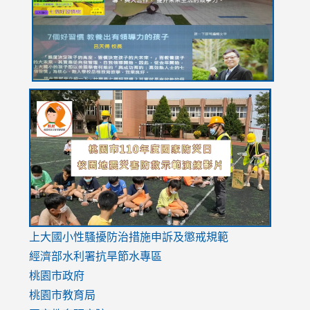
usp=sharing
link
link
link
to
to
to
https://drive.google.com/file/d/1AXdrxzgdGrHK7k94y0
https:/
https:/
usp=sharing
v=hC_g
v=hC_g
link
上大國小性騷擾防治措施
申訴及懲戒規範
to
經濟部水利署抗旱節水專區
https://www.youtube.com/watch?
桃園市政府
v=mfpNykQ0g4M
桃園市教育局