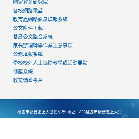
國家教育研究院
各校網路電話
教育處網路訊息填報系統
公文附件下載
基層公文整合系統
家長辦理轉學作業注意事項
公務填報系統
學校校外人士協助教學或活動要點
修膳系統
教育儲蓄專戶
桃園市觀音區上大國民小學 地址：328桃園市觀音區上大里
大湖路1段540號 電話:03-4901174 傳真:03-4900781 Desing
by
Zyinfo