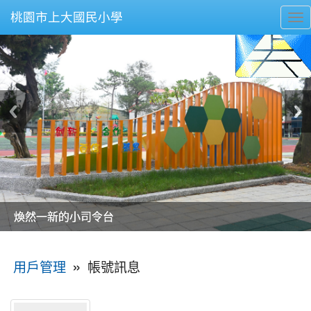
桃園市上大國民小學
To
nav
美麗的操場是我們活力的來源
美麗的操場是我們活力的來源
煥然一新的小司令台
煥然一新的小司令台
富含桃園埤塘田園風光意象的中廊
富含桃園埤塘田園風光意象的中廊
嶄新的中庭廣場
嶄新的中庭廣場
水生池生生不息
水生池生生不息
:::
»
帳號訊息
用戶管理