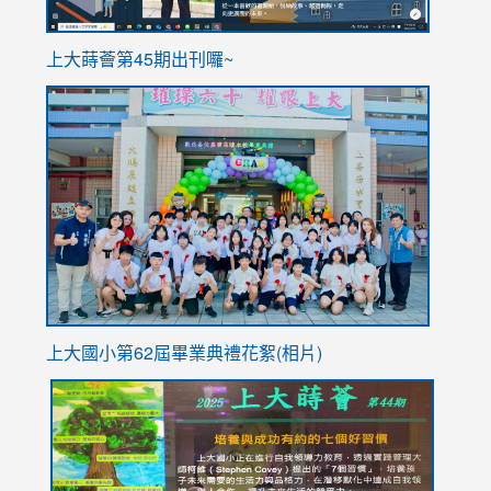
ink
上大蒔薈第45期出刊囉~
to
link
https://sites.google.com/stes.tyc.edu.tw/113school
to
https://
YfDQpp
usp=sha
上大國小第62屆畢
業典禮花絮(相片)
link
link
link
link
link
to
to
to
to
to
https://drive.google.com/file/d/1I-
https://sites.google.com/stes.tyc.edu.tw/113school
https:
https:
https:
YfDQppRvyMk686kIw6SBbssEIZ6WnT/view?
usp=sh
8M