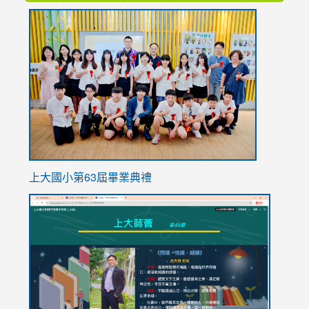
link
to
https://
上大國小第63屆畢業典禮
link
link
to
to
https://sites.google.com/stes.tyc.edu.tw/113school
https