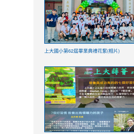
link
上大國小第62屆畢
業典禮花絮(相片)
to
link
link
https://drive.google.com/file/d/1I-
to
to
YfDQppRvyMk686kIw6SBbssEIZ6WnT/vi
https://drive.google.com/file/d/1I-
https://sites.google.com/stes.tyc.ed
usp=sharing
YfDQppRvyMk686kIw6SBbssEIZ6WnT/vi
usp=sharing