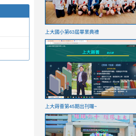
link
上大國小第63屆畢業典禮
to
link
https://sites.google.com/stes.t
to
https://sites.google.com/stes.tyc.ed
ink
link
上大蒔薈第45期出刊囉~
to
to
https://sites.google.com/stes.tyc.ed
https://sites.google.com/stes.t