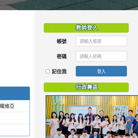
:::
教師登入
帳號
密碼
記住我
登入
行政專區
蒙羅維亞