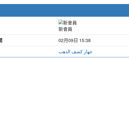
新會員
間
02月09日 15:38
جهاز كشف الذهب