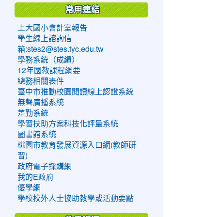
常用連結
上大國小會計室報告
學生線上諮詢信
箱:stes2@stes.tyc.edu.tw
學務系統（成績）
12年國教課程綱要
總務相關表件
臺中市推動校園閱讀線上認證系統
無聲廣播系統
差勤系統
學習扶助方案科技化評量系統
圖書館系統
桃園市教育發展資源入口網(教師研
習)
政府電子採購網
我的E政府
優學網
學校校外人士協助教學或活動要點