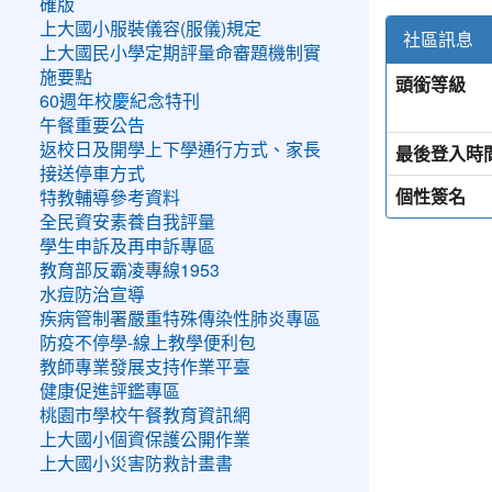
確版
上大國小服裝儀容(服儀)規定
社區訊息
上大國民小學定期評量命審題機制實
施要點
頭銜等級
60週年校慶紀念特刊
午餐重要公告
返校日及開學上下學通行方式、家長
最後登入時
接送停車方式
個性簽名
特教輔導參考資料
全民資安素養自我評量
學生申訴及再申訴專區
教育部反霸凌專線1953
水痘防治宣導
疾病管制署嚴重特殊傳染性肺炎專區
防疫不停學-線上教學便利包
教師專業發展支持作業平臺
健康促進評鑑專區
桃園市學校午餐教育資訊網
上大國小個資保護公開作業
上大國小災害防救計畫書