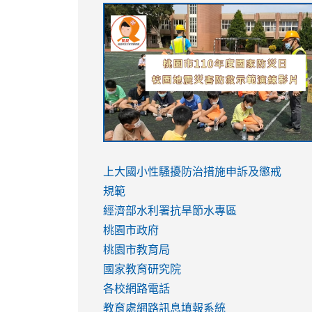
link
link
link
link
to
to
to
to
https://sites.google.com/stes.tyc.ed
https://drive.google.com/file/d/1AXdr
https://youtu.be/jJOMVWY3-
https://drive.google.com/file/d/1AXdr
usp=sharing
8M
usp=sharing
link
link
to
to
link
上大國小性騷擾防治措施
申訴及懲戒
https://www.youtube.com/watch?
https://www.youtube.com/watch?
to
規範
v=hC_gdZndU9s
v=hC_gdZndU9s
https://www.youtube.com/watch?
經濟部水利署抗旱節水專區
v=mfpNykQ0g4M
桃園市政府
桃園市教育局
國家教育研究院
各校網路電話
教育處網路訊息填報系統