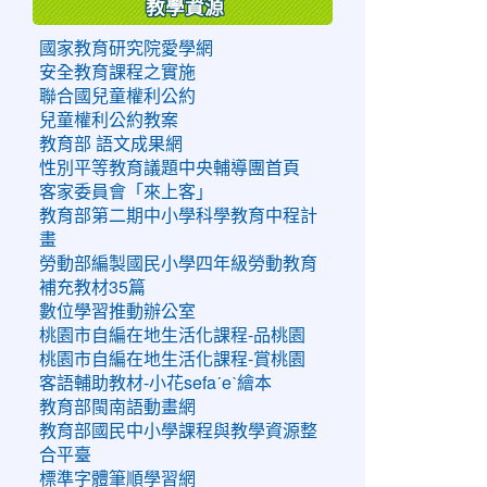
教學資源
國家教育研究院愛學網
安全教育課程之實施
聯合國兒童權利公約
兒童權利公約教案
教育部 語文成果網
性別平等教育議題中央輔導團首頁
客家委員會「來上客」
教育部第二期中小學科學教育中程計
畫
勞動部編製國民小學四年級勞動教育
補充教材35篇
數位學習推動辦公室
桃園市自編在地生活化課程-品桃園
桃園市自編在地生活化課程-賞桃園
客語輔助教材-小花sefaˊeˋ繪本
教育部閩南語動畫網
教育部國民中小學課程與教學資源整
合平臺
標準字體筆順學習網