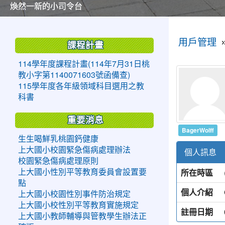
美麗的操場是我們活力的來源
美麗的操場是我們活力的來源
煥然一新的小司令台
煥然一新的小司令台
富含桃園埤塘田園風光意象的中廊
富含桃園埤塘田園風光意象的中廊
嶄新的中庭廣場
嶄新的中庭廣場
水生池生生不息
水生池生生不息
:::
:::
用戶管理
課程計畫
114學年度課程計畫(114年7月31日桃
教小字第1140071603號函備查)
115學年度各年級領域科目選用之教
科書
重要消息
BagerWolff
生生喝鮮乳桃園鈣健康
上大國小校園緊急傷病處理辦法
個人訊息
校園緊急傷病處理原則
所在時區
上大國小性別平等教育委員會設置要
點
個人介紹
上大國小校園性別事件防治規定
上大國小校性別平等教育實施規定
註冊日期
上大國小教師輔導與管教學生辦法正