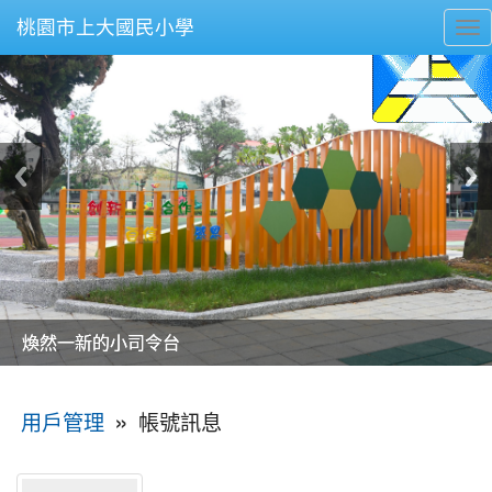
桃園市上大國民小學
To
nav
美麗的操場是我們活力的來源
美麗的操場是我們活力的來源
煥然一新的小司令台
煥然一新的小司令台
富含桃園埤塘田園風光意象的中廊
富含桃園埤塘田園風光意象的中廊
嶄新的中庭廣場
嶄新的中庭廣場
水生池生生不息
水生池生生不息
:::
»
帳號訊息
用戶管理