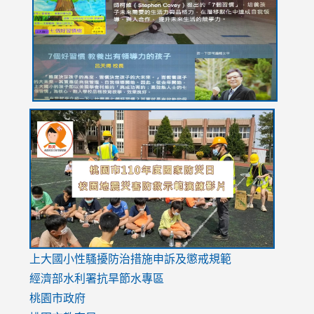
YfDQppRvyMk686kIw6SBbssEIZ6WnT/view?
usp=sh
8M
usp=sharing
link
link
link
to
to
to
https://drive.google.com/file/d/1AXdrxzgdGrHK7k94y0
https:/
https:/
usp=sharing
v=hC_g
v=hC_g
link
上大國小性騷擾防治措施
申訴及懲戒規範
to
經濟部水利署抗旱節水專區
https://www.youtube.com/watch?
桃園市政府