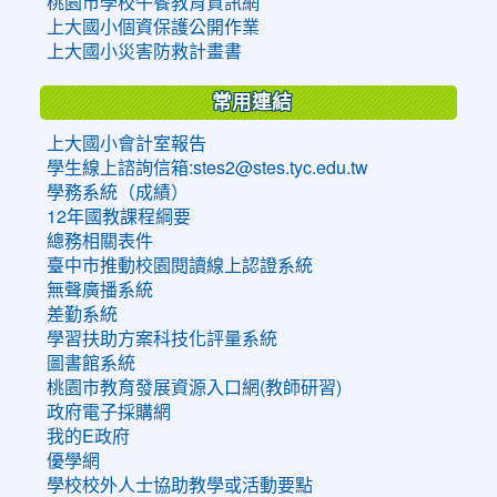
桃園市學校午餐教育資訊網
上大國小個資保護公開作業
上大國小災害防救計畫書
常用連結
上大國小會計室報告
學生線上諮詢信箱:stes2@stes.tyc.edu.tw
學務系統（成績）
12年國教課程綱要
總務相關表件
臺中市推動校園閱讀線上認證系統
無聲廣播系統
差勤系統
學習扶助方案科技化評量系統
圖書館系統
桃園市教育發展資源入口網(教師研習)
政府電子採購網
我的E政府
優學網
學校校外人士協助教學或活動要點