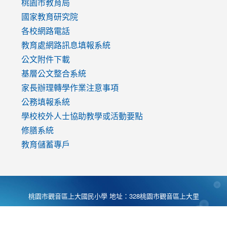
v=mfpNykQ0g4M
桃園市教育局
國家教育研究院
各校網路電話
教育處網路訊息填報系統
公文附件下載
基層公文整合系統
家長辦理轉學作業注意事項
公務填報系統
學校校外人士協助教學或活動要點
修膳系統
教育儲蓄專戶
桃園市觀音區上大國民小學 地址：328桃園市觀音區上大里
大湖路1段540號 電話:03-4901174 傳真:03-4900781 Desing
by
Zyinfo