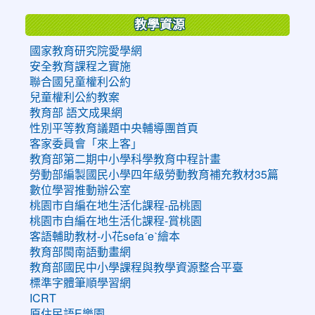
教學資源
國家教育研究院愛學網
安全教育課程之實施
聯合國兒童權利公約
兒童權利公約教案
教育部 語文成果網
性別平等教育議題中央輔導團首頁
客家委員會「來上客」
教育部第二期中小學科學教育中程計畫
勞動部編製國民小學四年級勞動教育補充教材35篇
數位學習推動辦公室
桃園市自編在地生活化課程-品桃園
桃園市自編在地生活化課程-賞桃園
客語輔助教材-小花sefaˊeˋ繪本
教育部閩南語動畫網
教育部國民中小學課程與教學資源整合平臺
標準字體筆順學習網
ICRT
原住民語E樂園