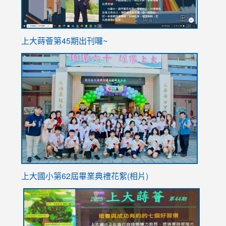
ink
上大蒔薈第45期出刊囉~
to
link
https://sites.google.com/stes.tyc.edu.tw/113school
to
https://
YfDQpp
usp=sha
上大國小第62屆畢
業典禮花絮(相片)
link
link
link
link
link
to
to
to
to
to
https://drive.google.com/file/d/1I-
https://sites.google.com/stes.tyc.edu.tw/113school
https:
https:
https: