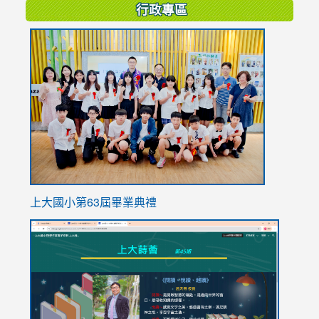
行政專區
link
to
https://
上大國小第63屆畢業典禮
link
link
to
to
https://sites.google.com/stes.tyc.edu.tw/113school
https