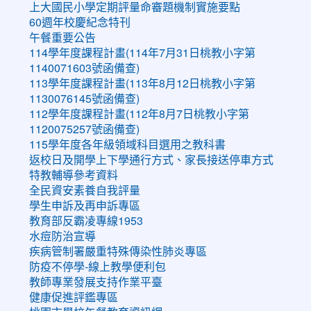
上大國民小學定期評量命審題機制實施要點
60週年校慶紀念特刊
午餐重要公告
114學年度課程計畫(114年7月31日桃教小字第
1140071603號函備查)
113學年度課程計畫(113年8月12日桃教小字第
1130076145號函備查)
112學年度課程計畫(112年8月7日桃教小字第
1120075257號函備查)
115學年度各年級領域科目選用之教科書
返校日及開學上下學通行方式、家長接送停車方式
特教輔導參考資料
全民資安素養自我評量
學生申訴及再申訴專區
教育部反霸凌專線1953
水痘防治宣導
疾病管制署嚴重特殊傳染性肺炎專區
防疫不停學-線上教學便利包
教師專業發展支持作業平臺
健康促進評鑑專區