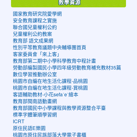
教學資源
國家教育研究院愛學網
安全教育課程之實施
聯合國兒童權利公約
兒童權利公約教案
教育部 語文成果網
性別平等教育議題中央輔導團首頁
客家委員會「來上客」
教育部第二期中小學科學教育中程計畫
勞動部編製國民小學四年級勞動教育補充教材35篇
數位學習推動辦公室
桃園市自編在地生活化課程-品桃園
桃園市自編在地生活化課程-賞桃園
客語輔助教材-小花sefaˊeˋ繪本
教育部閩南語動畫網
教育部國民中小學課程與教學資源整合平臺
標準字體筆順學習網
ICRT
原住民語E樂園
桃園市原住民族部落大學電子書櫃