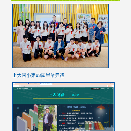
link
to
https://
上大國小第63屆畢業典禮
link
link
to
to
https://sites.google.com/stes.tyc.edu.tw/113school
https