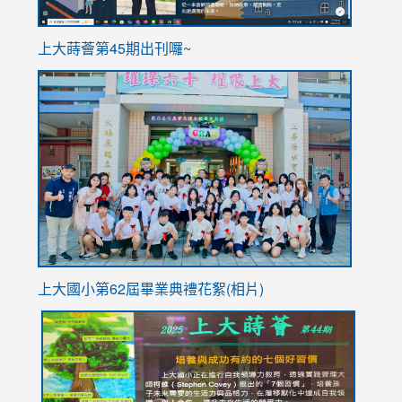
ink
上大蒔薈第45期出刊囉~
to
link
https://sites.google.com/stes.tyc.edu.tw/113school
to
https://
YfDQpp
usp=sha
上大國小第62屆畢
業典禮花絮(相片)
link
link
link
link
link
to
to
to
to
to
https://drive.google.com/file/d/1I-
https://sites.google.com/stes.tyc.edu.tw/113school
https:
https:
https:
YfDQppRvyMk686kIw6SBbssEIZ6WnT/view?
usp=sh
8M