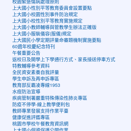
校園緊急傷病處理原則
上大國小性別平等教育委員會設置要點
上大國小校園性別事件防治規定
上大國小校性別平等教育實施規定
上大國小教師輔導與管教學生辦法正確版
上大國小服裝儀容(服儀)規定
上大國民小學定期評量命審題機制實施要點
60週年校慶紀念特刊
午餐重要公告
返校日及開學上下學通行方式、家長接送停車方式
特教輔導參考資料
全民資安素養自我評量
學生申訴及再申訴專區
教育部反霸凌專線1953
水痘防治宣導
疾病管制署嚴重特殊傳染性肺炎專區
防疫不停學-線上教學便利包
教師專業發展支持作業平臺
健康促進評鑑專區
桃園市學校午餐教育資訊網
上大國小個資保護公開作業