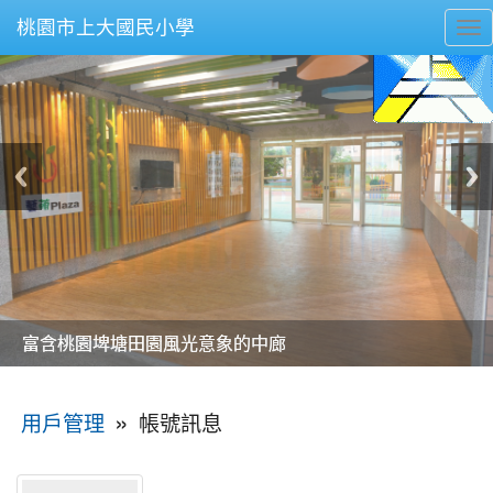
桃園市上大國民小學
To
nav
美麗的操場是我們活力的來源
美麗的操場是我們活力的來源
煥然一新的小司令台
煥然一新的小司令台
富含桃園埤塘田園風光意象的中廊
富含桃園埤塘田園風光意象的中廊
嶄新的中庭廣場
嶄新的中庭廣場
水生池生生不息
水生池生生不息
:::
»
帳號訊息
用戶管理