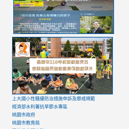
usp=sharing
link
link
link
to
to
to
https://drive.google.com/file/d/1AXdrxzgdGrHK7k94y0
https:/
https:/
usp=sharing
v=hC_g
v=hC_g
link
上大國小性騷擾防治措施
申訴及懲戒規範
to
經濟部水利署抗旱節水專區
https://www.youtube.com/watch?
桃園市政府
v=mfpNykQ0g4M
桃園市教育局