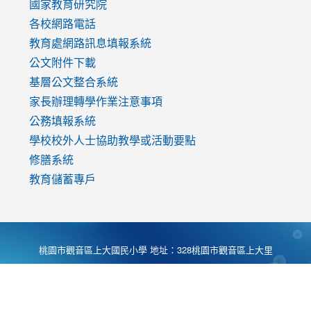
國家教育研究院
各校網路電話
教育處網路訊息填報系統
公文附件下載
基層公文整合系統
家長辦理轉學作業注意事項
公務填報系統
學校校外人士協助教學或活動要點
修膳系統
教育儲蓄專戶
桃園市觀音區上大國民小學 地址：328桃園市觀音區上大里
大湖路1段540號 電話:03-4901174 傳真:03-4900781 Desing
by
Zyinfo