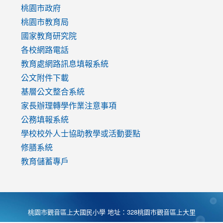
https://www.youtube.com/watch?
桃園市政府
v=mfpNykQ0g4M
桃園市教育局
國家教育研究院
各校網路電話
教育處網路訊息填報系統
公文附件下載
基層公文整合系統
家長辦理轉學作業注意事項
公務填報系統
學校校外人士協助教學或活動要點
修膳系統
教育儲蓄專戶
桃園市觀音區上大國民小學 地址：328桃園市觀音區上大里