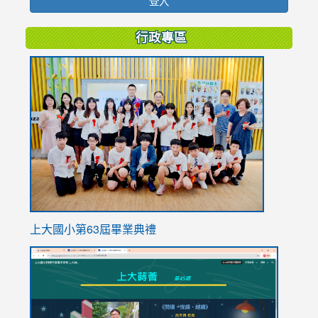
登入
行政專區
link
to
https://
上大國小第63屆畢業典禮
link
link
to
to
https://sites.google.com/stes.tyc.edu.tw/113school
https