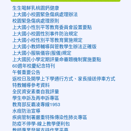
生生喝鮮乳桃園鈣健康
上大國小校園緊急傷病處理辦法
校園緊急傷病處理原則
上大國小性別平等教育委員會設置要點
上大國小校園性別事件防治規定
上大國小校性別平等教育實施規定
上大國小教師輔導與管教學生辦法正確版
上大國小服裝儀容(服儀)規定
上大國民小學定期評量命審題機制實施要點
60週年校慶紀念特刊
午餐重要公告
返校日及開學上下學通行方式、家長接送停車方式
特教輔導參考資料
全民資安素養自我評量
學生申訴及再申訴專區
教育部反霸凌專線1953
水痘防治宣導
疾病管制署嚴重特殊傳染性肺炎專區
防疫不停學-線上教學便利包
教師專業發展支持作業平臺