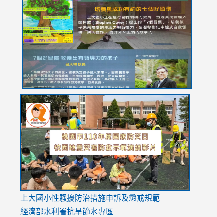
to
to
to
to
to
https://drive.google.com/file/d/1I-
https://sites.google.com/stes.tyc.edu.tw/113school
https:
https:
https:
YfDQppRvyMk686kIw6SBbssEIZ6WnT/view?
usp=sh
8M
usp=sharing
link
link
link
to
to
to
https://drive.google.com/file/d/1AXdrxzgdGrHK7k94y0
https:/
https:/
usp=sharing
v=hC_g
v=hC_g
link
上大國小性騷擾防治措施
申訴及懲戒規範
to
經濟部水利署抗旱節水專區