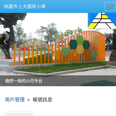
桃園市上大國民小學
To
nav
美麗的操場是我們活力的來源
美麗的操場是我們活力的來源
煥然一新的小司令台
煥然一新的小司令台
富含桃園埤塘田園風光意象的中廊
富含桃園埤塘田園風光意象的中廊
嶄新的中庭廣場
嶄新的中庭廣場
水生池生生不息
水生池生生不息
:::
»
帳號訊息
用戶管理