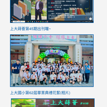
ink
上大蒔薈第45期出刊囉~
to
link
https://sites.google.com/stes.tyc.edu.tw/113school
to
https://
YfDQpp
usp=sha
上大國小第62屆畢
業典禮花絮(相片)
link
link
link
link
link